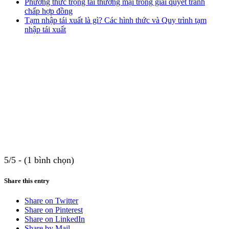
Phương thức trọng tài thương mại trong giải quyết tranh
chấp hợp đồng
Tạm nhập tái xuất là gì? Các hình thức và Quy trình tạm
nhập tái xuất
5/5 - (1 bình chọn)
Share this entry
Share on Twitter
Share on Pinterest
Share on LinkedIn
Share by Mail