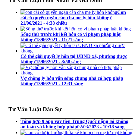
Tư Vấn Luật Hôn Nhân Và Gia Đình
Con
cái có quyền ngăn cản cha mẹ ly hôn không?
21/06/2021 - 4:38 chiều
Sống thử trước khi kết hôn có vi phạm pháp luật
không?
18/06/2021 - 11:21 sáng
Có thể giải quyết ly hôn tại UBND xã, phường được
không?
15/06/2021 - 8:58 sáng
Vợ chồng ly hôn vẫn sống chung nhà có hợp pháp
không?
13/06/2021 - 12:31 sáng
Tư Vấn Luật Dân Sự
Tổng hợp 9 app vay tiền Trung Quốc nặng lãi không
an toàn và không hợp pháp
02/03/2023 - 10:18 sáng