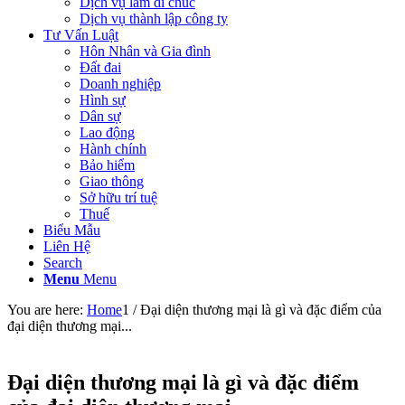
Dịch vụ làm di chúc
Dịch vụ thành lập công ty
Tư Vấn Luật
Hôn Nhân và Gia đình
Đất đai
Doanh nghiệp
Hình sự
Dân sự
Lao động
Hành chính
Bảo hiểm
Giao thông
Sở hữu trí tuệ
Thuế
Biểu Mẫu
Liên Hệ
Search
Menu
Menu
You are here:
Home
1
/
Đại diện thương mại là gì và đặc điểm của
đại diện thương mại...
Đại diện thương mại là gì và đặc điểm