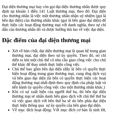
Đại diện thương mại hay còn gọi đại diện thương nhân được quy
định tại khoản 1 điều 141 Luật thương mại, theo đó:
Đại diện
cho thương nhân là việc một thương nhân nhận uỷ nhiệm (gọi là
bên đại diện) của thương nhân khác (gọi là bên giao đại diện) để
thực hiện các hoạt động thương mại với danh nghĩa, theo sự chỉ
dẫn của thương nhân đó và được hưởng thù lao về việc đại diện.
Đặc điểm của đại diện thương mại
Xét về bản chất, đại diện thương mại là quan hệ trung gian
thương mại, đại diện theo sự ủy quyền. Theo đó, nó chỉ
diễn ra khi một chủ thể có nhu cầu giao công việc cho chủ
thể khác để thay mình thực hiện công việc.
Chủ thể bao gồm bên đại diện (đây là bên có quyền thực
hiện hoạt động trung gian thương mại, cung ứng dịch vụ)
và bên giao đại diện (là bên có quyền thực hiện các hoạt
động thương mại nhất định theo quy định của pháp luật và
tiến hành ủy quyền công việc cho một thương nhân khác.)
Khi có sự xuất hiện của người thứ ba, thì bên đại diện
thương mại sẽ nhân danh bên giao dịch với chủ thể thứ ba
và việc giao dịch với bên thứ ba sẽ do bên phía đại diện
thực hiện thông qua sự ủy quyền của bên giao đại diện.
Về mục đích hoạt động: Với mục đích cơ bản là sinh lời,