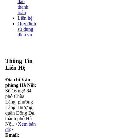
dẫn
thanh
toán
Liên hệ
Quy định
sử dụng
dịch vụ
Thông Tin
Liên Hệ
Địa chỉ Văn
phòng Hà Nội:
Số 16 ngõ 84
phố Chùa
Láng, phường
Láng Thượng,
quận Đống Đa,
thành phố Hà
Nội. <
Xem bản
đồ
>
Email: