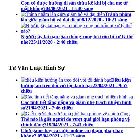
Con có được hưởng di sản thừa kế khi bị cha mẹ từ
mặt không?
04/06/2021 - 11:40 sáng
Tránh nhầm
lẫn giữa giám hộ và đại diện
08/12/2020 - 10:21 sáng
Người gây tai nạn giao thông xong bỏ trốn bị xử lý thế
nào?
25/11/2020 - 2:40 chiều
Tư Vấn Luật Hình Sự
Điều kiện
hưởng án treo đối với tội đánh bạc
22/04/2021 - 9:57
chiều
Các tình tiết tăng nặng và giảm nhẹ trách nhiệm hình
sự
21/04/2021 - 7:46 chiều
Thế nào là giết người do vượt quá giới hạn phòng vệ
chính đáng?
19/04/2021 - 7:43 chiều
Chơi game hay cá cược online có phạm pháp hay
không?
05/04/2021 - 11:13 sáng