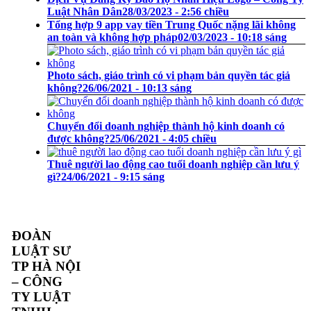
Luật Nhân Dân
28/03/2023 - 2:56 chiều
Tổng hợp 9 app vay tiền Trung Quốc nặng lãi không
an toàn và không hợp pháp
02/03/2023 - 10:18 sáng
Photo sách, giáo trình có vi phạm bản quyền tác giả
không?
26/06/2021 - 10:13 sáng
Chuyển đổi doanh nghiệp thành hộ kinh doanh có
được không?
25/06/2021 - 4:05 chiều
Thuê người lao động cao tuổi doanh nghiệp cần lưu ý
gì?
24/06/2021 - 9:15 sáng
ĐOÀN
LUẬT SƯ
TP HÀ NỘI
– CÔNG
TY LUẬT