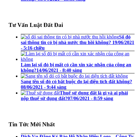
Tư Vấn Luật Đất Đai
Sổ đỏ
sai thông tin có bị nhà nước thu hồi không?
19/06/2021
- 5:16 chiều
Làm lại sổ đỏ bị mất có cần xin xác nhận của công an
không?
14/06/2021 - 8:40 sáng
Sang tên sổ đỏ có bắt buộc đo lại diện tích đất không?
08/06/2021 - 9:44 sáng
Thuế sử dụng đất là gì và ai phải
nộp thuế sử dụng đất?
07/06/2021 - 8:59 sáng
Tin Tức Mới Nhất
Dịch Vụ Đăng Ký Bảo Hộ Nhãn Hiệu Logo – Công Ty