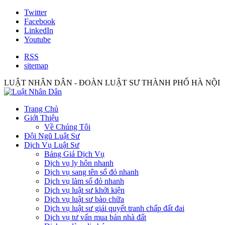
Twitter
Facebook
LinkedIn
Youtube
RSS
sitemap
LUẬT NHÂN DÂN - ĐOÀN LUẬT SƯ THÀNH PHỐ HÀ NỘI
Trang Chủ
Giới Thiệu
Về Chúng Tôi
Đội Ngũ Luật Sư
Dịch Vụ Luật Sư
Bảng Giá Dịch Vụ
Dịch vụ ly hôn nhanh
Dịch vụ sang tên sổ đỏ nhanh
Dịch vụ làm sổ đỏ nhanh
Dịch vụ luật sư khởi kiện
Dịch vụ luật sư bào chữa
Dịch vụ luật sư giải quyết tranh chấp đất đai
Dịch vụ tư vấn mua bán nhà đất