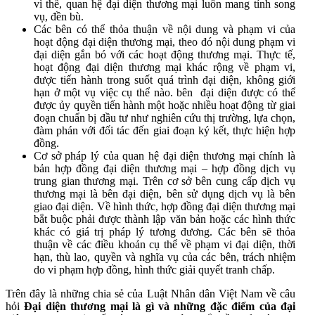
vì thế, quan hệ đại diện thương mại luôn mang tính song
vụ, đền bù.
Các bên có thể thỏa thuận về nội dung và phạm vi của
hoạt động đại diện thương mại, theo đó nội dung phạm vi
đại diện gắn bó với các hoạt động thương mại. Thực tế,
hoạt động đại diện thương mại khác rộng về phạm vi,
được tiến hành trong suốt quá trình đại diện, không giới
hạn ở một vụ việc cụ thể nào. bên đại diện được có thể
được ủy quyền tiến hành một hoặc nhiều hoạt động từ giai
đoạn chuẩn bị đầu tư như nghiên cứu thị trường, lựa chọn,
đàm phán với đối tác đến giai đoạn ký kết, thực hiện hợp
đồng.
Cơ sở pháp lý của quan hệ đại diện thương mại chính là
bản hợp đồng đại diện thương mại – hợp đồng dịch vụ
trung gian thương mại. Trên cơ sở bên cung cấp dịch vụ
thương mại là bên đại diện, bên sử dụng dịch vụ là bên
giao đại diện. Về hình thức, hợp đồng đại diện thương mại
bắt buộc phải được thành lập văn bản hoặc các hình thức
khác có giá trị pháp lý tương đương. Các bên sẽ thỏa
thuận về các điều khoản cụ thể về phạm vi đại diện, thời
hạn, thù lao, quyền và nghĩa vụ của các bên, trách nhiệm
do vi phạm hợp đồng, hình thức giải quyết tranh chấp.
Trên đây là những chia sẻ của Luật Nhân dân Việt Nam về câu
hỏi
Đại diện thương mại là gì và những đặc điểm của đại