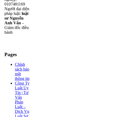
0107481169
Người đại diện
pháp luật:
luật
sư Nguyễn
Anh Văn
–
Giám đốc điều
hành
Pages
Chính
sách bảo
mật
thông tin
Công Ty
Luật Uy
Tín | Tư
Vấn
Pháp
Luật –
Dịch Vụ
Luật Sư