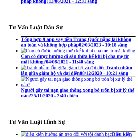
pháp không?
13/06/2021 - 12:31 sáng
Tư Vấn Luật Dân Sự
Tổng hợp 9 app vay tiền Trung Quốc nặng lãi không
an toàn và không hợp pháp
02/03/2023 - 10:18 sáng
Con có được hưởng di sản thừa kế khi bị cha mẹ từ
mặt không?
04/06/2021 - 11:40 sáng
Tránh nhầm
lẫn giữa giám hộ và đại diện
08/12/2020 - 10:21 sáng
Người gây tai nạn giao thông xong bỏ trốn bị xử lý thế
nào?
25/11/2020 - 2:40 chiều
Tư Vấn Luật Hình Sự
Điều kiện