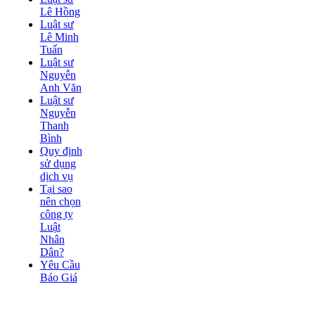
Lê Hồng
Luật sư
Lê Minh
Tuấn
Luật sư
Nguyễn
Anh Văn
Luật sư
Nguyễn
Thanh
Bình
Quy định
sử dụng
dịch vụ
Tại sao
nên chọn
công ty
Luật
Nhân
Dân?
Yêu Cầu
Báo Giá