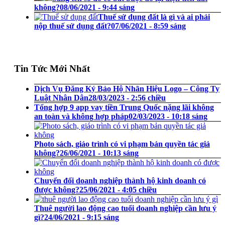
không?
08/06/2021 - 9:44 sáng
Thuế sử dụng đất là gì và ai phải
nộp thuế sử dụng đất?
07/06/2021 - 8:59 sáng
Tin Tức Mới Nhất
Dịch Vụ Đăng Ký Bảo Hộ Nhãn Hiệu Logo – Công Ty
Luật Nhân Dân
28/03/2023 - 2:56 chiều
Tổng hợp 9 app vay tiền Trung Quốc nặng lãi không
an toàn và không hợp pháp
02/03/2023 - 10:18 sáng
Photo sách, giáo trình có vi phạm bản quyền tác giả
không?
26/06/2021 - 10:13 sáng
Chuyển đổi doanh nghiệp thành hộ kinh doanh có
được không?
25/06/2021 - 4:05 chiều
Thuê người lao động cao tuổi doanh nghiệp cần lưu ý
gì?
24/06/2021 - 9:15 sáng