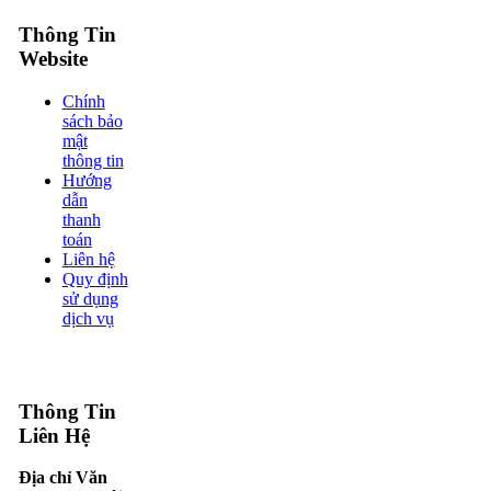
Thông Tin
Website
Chính
sách bảo
mật
thông tin
Hướng
dẫn
thanh
toán
Liên hệ
Quy định
sử dụng
dịch vụ
Thông Tin
Liên Hệ
Địa chỉ Văn