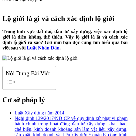
Lộ giới là gì và cách xác định lộ giới
Trong lĩnh vực đất đai, đầu tư xây dựng, việc xác định lộ
giới là điều không thể thiếu. Vậy lộ giới là là và cách xác
định lộ giới ra sao? Giờ mời bạn đọc cùng tìm hiểu qua bài
viết sau với
Luật Nhân Dân
.
Nội Dung Bài Viết
Cơ sở pháp lý
Luật Xây dựng năm 2014
;
Nghị định 139/2017/NĐ-CP về quy định xử phạt vi phạm
hành chính trong hoạt động đầu tư xây dựng; khai thác,
chế biến, kinh doanh khoáng sản làm vật liệu xây dựng,
sản xuất, kinh doanh vật liệu xây dựng; quản lý công trình