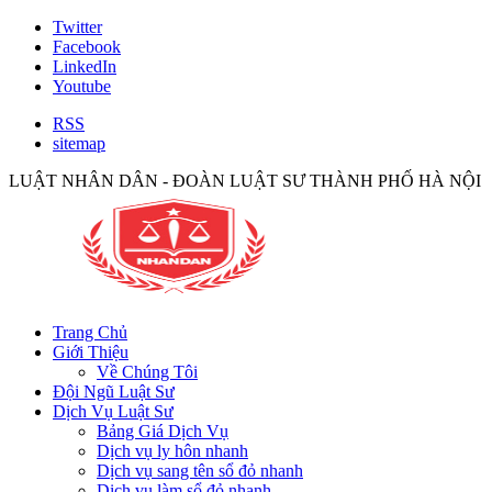
Twitter
Facebook
LinkedIn
Youtube
RSS
sitemap
LUẬT NHÂN DÂN - ĐOÀN LUẬT SƯ THÀNH PHỐ HÀ NỘI
Trang Chủ
Giới Thiệu
Về Chúng Tôi
Đội Ngũ Luật Sư
Dịch Vụ Luật Sư
Bảng Giá Dịch Vụ
Dịch vụ ly hôn nhanh
Dịch vụ sang tên sổ đỏ nhanh
Dịch vụ làm sổ đỏ nhanh