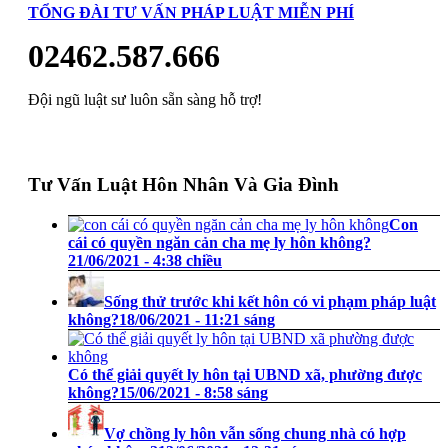
TỔNG ĐÀI TƯ VẤN PHÁP LUẬT MIỄN PHÍ
02462.587.666
Đội ngũ luật sư luôn sẵn sàng hỗ trợ!
Tư Vấn Luật Hôn Nhân Và Gia Đình
Con
cái có quyền ngăn cản cha mẹ ly hôn không?
21/06/2021 - 4:38 chiều
Sống thử trước khi kết hôn có vi phạm pháp luật
không?
18/06/2021 - 11:21 sáng
Có thể giải quyết ly hôn tại UBND xã, phường được
không?
15/06/2021 - 8:58 sáng
Vợ chồng ly hôn vẫn sống chung nhà có hợp