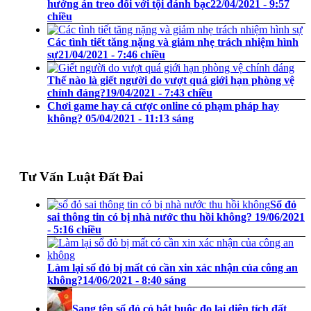
hưởng án treo đối với tội đánh bạc
22/04/2021 - 9:57
chiều
Các tình tiết tăng nặng và giảm nhẹ trách nhiệm hình
sự
21/04/2021 - 7:46 chiều
Thế nào là giết người do vượt quá giới hạn phòng vệ
chính đáng?
19/04/2021 - 7:43 chiều
Chơi game hay cá cược online có phạm pháp hay
không?
05/04/2021 - 11:13 sáng
Tư Vấn Luật Đất Đai
Sổ đỏ
sai thông tin có bị nhà nước thu hồi không?
19/06/2021
- 5:16 chiều
Làm lại sổ đỏ bị mất có cần xin xác nhận của công an
không?
14/06/2021 - 8:40 sáng
Sang tên sổ đỏ có bắt buộc đo lại diện tích đất