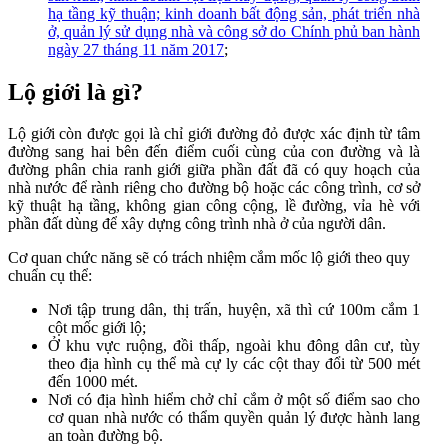
hạ tầng kỹ thuận; kinh doanh bất động sản, phát triển nhà
ở, quản lý sử dụng nhà và công sở do Chính phủ ban hành
ngày 27 tháng 11 năm 2017
;
Lộ giới là gì?
Lộ giới còn được gọi là chỉ giới đường đỏ được xác định từ tâm
đường sang hai bên đến điểm cuối cùng của con đường và là
đường phân chia ranh giới giữa phần đất đã có quy hoạch của
nhà nước để rành riêng cho đường bộ hoặc các công trình, cơ sở
kỹ thuật hạ tầng, không gian công cộng, lề đường, vỉa hè với
phần đất dùng để xây dựng công trình nhà ở của người dân.
Cơ quan chức năng sẽ có trách nhiệm cắm mốc lộ giới theo quy
chuẩn cụ thể:
Nơi tập trung dân, thị trấn, huyện, xã thì cứ 100m cắm 1
cột mốc giới lộ;
Ở khu vực ruộng, đồi thấp, ngoài khu đông dân cư, tùy
theo địa hình cụ thể mà cự ly các cột thay đổi từ 500 mét
đến 1000 mét.
Nơi có địa hình hiểm chở chỉ cắm ở một số điểm sao cho
cơ quan nhà nước có thẩm quyền quản lý được hành lang
an toàn đường bộ.