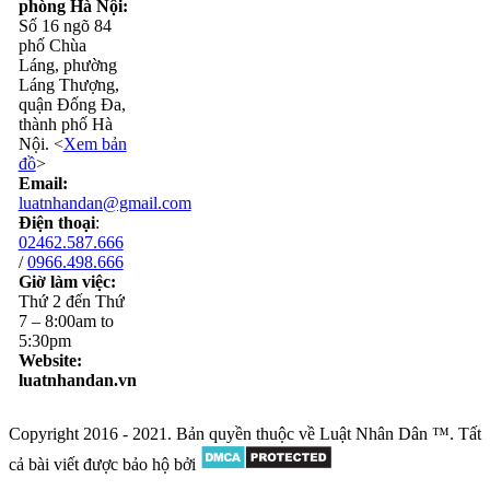
phòng Hà Nội:
Số 16 ngõ 84
phố Chùa
Láng, phường
Láng Thượng,
quận Đống Đa,
thành phố Hà
Nội. <
Xem bản
đồ
>
Email:
luatnhandan@gmail.com
Điện thoại
:
02462.587.666
/
0966.498.666
Giờ làm việc:
Thứ 2 đến Thứ
7 – 8:00am to
5:30pm
Website:
luatnhandan.vn
Copyright 2016 - 2021. Bản quyền thuộc về Luật Nhân Dân ™. Tất
cả bài viết được bảo hộ bởi