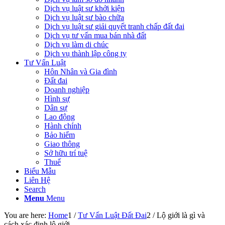
Dịch vụ luật sư khởi kiện
Dịch vụ luật sư bào chữa
Dịch vụ luật sư giải quyết tranh chấp đất đai
Dịch vụ tư vấn mua bán nhà đất
Dịch vụ làm di chúc
Dịch vụ thành lập công ty
Tư Vấn Luật
Hôn Nhân và Gia đình
Đất đai
Doanh nghiệp
Hình sự
Dân sự
Lao động
Hành chính
Bảo hiểm
Giao thông
Sở hữu trí tuệ
Thuế
Biểu Mẫu
Liên Hệ
Search
Menu
Menu
You are here:
Home
1
/
Tư Vấn Luật Đất Đai
2
/
Lộ giới là gì và
cách xác định lộ giới