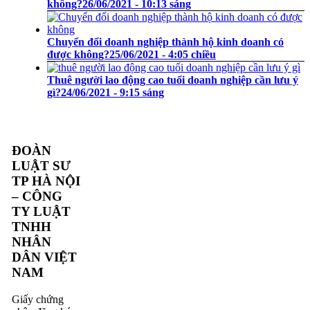
không?
26/06/2021 - 10:13 sáng
Chuyển đổi doanh nghiệp thành hộ kinh doanh có
được không?
25/06/2021 - 4:05 chiều
Thuê người lao động cao tuổi doanh nghiệp cần lưu ý
gì?
24/06/2021 - 9:15 sáng
ĐOÀN
LUẬT SƯ
TP HÀ NỘI
– CÔNG
TY LUẬT
TNHH
NHÂN
DÂN VIỆT
NAM
Giấy chứng