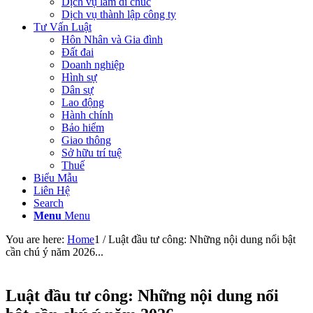
Dịch vụ làm di chúc
Dịch vụ thành lập công ty
Tư Vấn Luật
Hôn Nhân và Gia đình
Đất đai
Doanh nghiệp
Hình sự
Dân sự
Lao động
Hành chính
Bảo hiểm
Giao thông
Sở hữu trí tuệ
Thuế
Biểu Mẫu
Liên Hệ
Search
Menu
Menu
You are here:
Home
1
/
Luật đầu tư công: Những nội dung nổi bật
cần chú ý năm 2026...
Luật đầu tư công: Những nội dung nổi