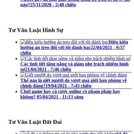
nào?
25/11/2020 - 2:40 chiều
Tư Vấn Luật Hình Sự
Điều kiện
hưởng án treo đối với tội đánh bạc
22/04/2021 - 9:57
chiều
Các tình tiết tăng nặng và giảm nhẹ trách nhiệm hình
sự
21/04/2021 - 7:46 chiều
Thế nào là giết người do vượt quá giới hạn phòng vệ
chính đáng?
19/04/2021 - 7:43 chiều
Chơi game hay cá cược online có phạm pháp hay
không?
05/04/2021 - 11:13 sáng
Tư Vấn Luật Đất Đai
Sổ đỏ