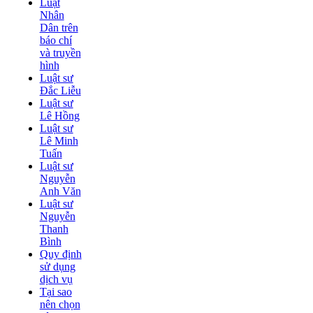
Luật
Nhân
Dân trên
báo chí
và truyền
hình
Luật sư
Đắc Liễu
Luật sư
Lê Hồng
Luật sư
Lê Minh
Tuấn
Luật sư
Nguyễn
Anh Văn
Luật sư
Nguyễn
Thanh
Bình
Quy định
sử dụng
dịch vụ
Tại sao
nên chọn