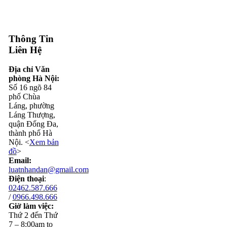
Thông Tin
Liên Hệ
Địa chỉ Văn
phòng Hà Nội:
Số 16 ngõ 84
phố Chùa
Láng, phường
Láng Thượng,
quận Đống Đa,
thành phố Hà
Nội. <
Xem bản
đồ
>
Email:
luatnhandan@gmail.com
Điện thoại
:
02462.587.666
/
0966.498.666
Giờ làm việc:
Thứ 2 đến Thứ
7 – 8:00am to