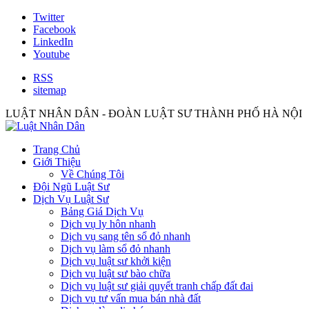
Twitter
Facebook
LinkedIn
Youtube
RSS
sitemap
LUẬT NHÂN DÂN - ĐOÀN LUẬT SƯ THÀNH PHỐ HÀ NỘI
Trang Chủ
Giới Thiệu
Về Chúng Tôi
Đội Ngũ Luật Sư
Dịch Vụ Luật Sư
Bảng Giá Dịch Vụ
Dịch vụ ly hôn nhanh
Dịch vụ sang tên sổ đỏ nhanh
Dịch vụ làm sổ đỏ nhanh
Dịch vụ luật sư khởi kiện
Dịch vụ luật sư bào chữa
Dịch vụ luật sư giải quyết tranh chấp đất đai
Dịch vụ tư vấn mua bán nhà đất