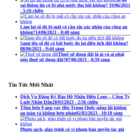
sai thông tin có bị nhà nước thu hồi không?
19/06/2021
- 5:16 chiều
Làm lại sổ đỏ bị mất có cần xin xác nhận của công an
không?
14/06/2021 - 8:40 sáng
Sang tên sổ đỏ có bắt buộc đo lại diện tích đất không?
08/06/2021 - 9:44 sáng
Thuế sử dụng đất là gì và ai phải
nộp thuế sử dụng đất?
07/06/2021 - 8:59 sáng
Tin Tức Mới Nhất
Dịch Vụ Đăng Ký Bảo Hộ Nhãn Hiệu Logo – Công Ty
Luật Nhân Dân
28/03/2023 - 2:56 chiều
Tổng hợp 9 app vay tiền Trung Quốc nặng lãi không
an toàn và không hợp pháp
02/03/2023 - 10:18 sáng
Photo sách, giáo trình có vi phạm bản quyền tác giả