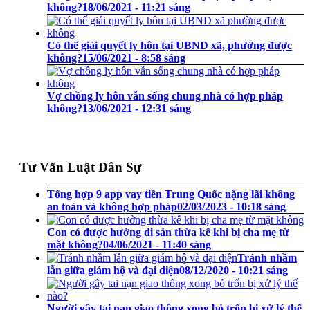
không?
18/06/2021 - 11:21 sáng
Có thể giải quyết ly hôn tại UBND xã, phường được
không?
15/06/2021 - 8:58 sáng
Vợ chồng ly hôn vẫn sống chung nhà có hợp pháp
không?
13/06/2021 - 12:31 sáng
Tư Vấn Luật Dân Sự
Tổng hợp 9 app vay tiền Trung Quốc nặng lãi không
an toàn và không hợp pháp
02/03/2023 - 10:18 sáng
Con có được hưởng di sản thừa kế khi bị cha mẹ từ
mặt không?
04/06/2021 - 11:40 sáng
Tránh nhầm
lẫn giữa giám hộ và đại diện
08/12/2020 - 10:21 sáng
Người gây tai nạn giao thông xong bỏ trốn bị xử lý thế