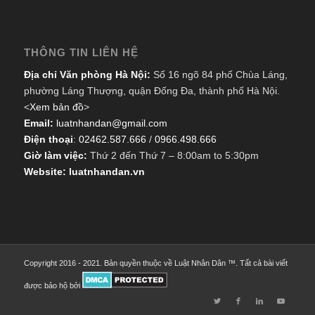
THÔNG TIN LIÊN HỆ
Địa chỉ Văn phòng Hà Nội:
Số 16 ngõ 84 phố Chùa Láng,
phường Láng Thượng, quận Đống Đa, thành phố Hà Nội.
<
Xem bản đồ
>
Email:
luatnhandan@gmail.com
Điện thoại
:
02462.587.666
/
0966.498.666
Giờ làm việc:
Thứ 2 đến Thứ 7 – 8:00am to 5:30pm
Website: luatnhandan.vn
Copyright 2016 - 2021. Bản quyền thuộc về Luật Nhân Dân ™. Tất cả bài viết
được bảo hộ bởi