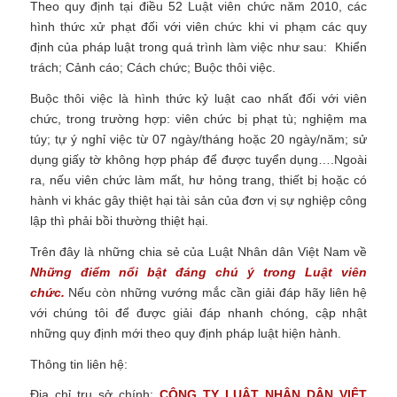
Theo quy định tại điều 52 Luật viên chức năm 2010, các
hình thức xử phạt đối với viên chức khi vi phạm các quy
định của pháp luật trong quá trình làm việc như sau: Khiển
trách; Cảnh cáo; Cách chức; Buộc thôi việc.
Buộc thôi việc là hình thức kỷ luật cao nhất đối với viên
chức, trong trường hợp: viên chức bị phạt tù; nghiệm ma
túy; tự ý nghỉ việc từ 07 ngày/tháng hoặc 20 ngày/năm; sử
dụng giấy tờ không hợp pháp để được tuyển dụng….Ngoài
ra, nếu viên chức làm mất, hư hỏng trang, thiết bị hoặc có
hành vi khác gây thiệt hại tài sản của đơn vị sự nghiệp công
lập thì phải bồi thường thiệt hại.
Trên đây là những chia sẻ của Luật Nhân dân Việt Nam về
Những điểm nổi bật đáng chú ý trong Luật viên
chức.
Nếu còn những vướng mắc cần giải đáp hãy liên hệ
với chúng tôi để được giải đáp nhanh chóng, cập nhật
những quy định mới theo quy định pháp luật hiện hành.
Thông tin liên hệ:
Địa chỉ trụ sở chính:
CÔNG TY
LUẬT NHÂN DÂN VIỆT