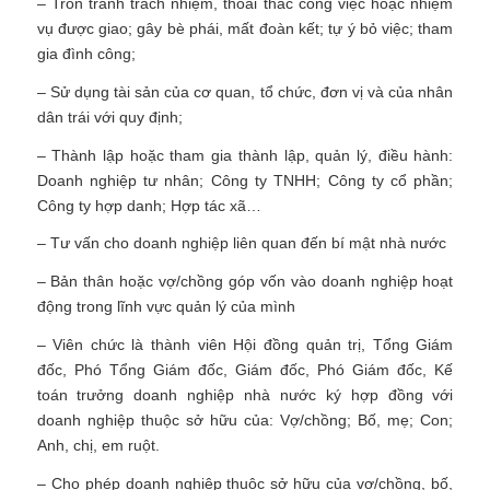
– Trốn tránh trách nhiệm, thoái thác công việc hoặc nhiệm
vụ được giao; gây bè phái, mất đoàn kết; tự ý bỏ việc; tham
gia đình công;
– Sử dụng tài sản của cơ quan, tổ chức, đơn vị và của nhân
dân trái với quy định;
– Thành lập hoặc tham gia thành lập, quản lý, điều hành:
Doanh nghiệp tư nhân; Công ty TNHH; Công ty cổ phần;
Công ty hợp danh; Hợp tác xã…
– Tư vấn cho doanh nghiệp liên quan đến bí mật nhà nước
– Bản thân hoặc vợ/chồng góp vốn vào doanh nghiệp hoạt
động trong lĩnh vực quản lý của mình
– Viên chức là thành viên Hội đồng quản trị, Tổng Giám
đốc, Phó Tổng Giám đốc, Giám đốc, Phó Giám đốc, Kế
toán trưởng doanh nghiệp nhà nước ký hợp đồng với
doanh nghiệp thuộc sở hữu của: Vợ/chồng; Bố, mẹ; Con;
Anh, chị, em ruột.
– Cho phép doanh nghiệp thuộc sở hữu của vợ/chồng, bố,