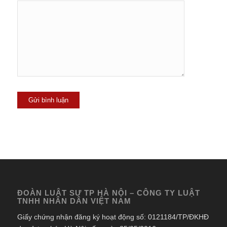
ĐOÀN LUẬT SƯ TP HÀ NỘI – CÔNG TY LUẬT
TNHH NHÂN DÂN VIỆT NAM
Giấy chứng nhận đăng ký hoạt động số: 0121184/TP/ĐKHĐ