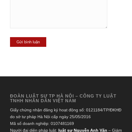
ĐOÀN LUẬT SƯ TP HÀ NỘI – CÔNG TY LUẬT
TNHH NHÂN DÂN VIỆT NAM
Giấy chứng nhận đăng ký hoạt động số: 0121184/TP/ĐKHĐ
do sở tư pháp Hà Nội cấp ngày 25/05/2016
Mã số doanh nghiệp: 0107481169
Người đại diện pháp luật:
luật sư Nguyễn Anh Văn
– Giám