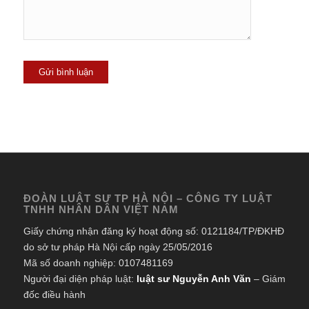
ĐOÀN LUẬT SƯ TP HÀ NỘI – CÔNG TY LUẬT
TNHH NHÂN DÂN VIỆT NAM
Giấy chứng nhận đăng ký hoạt động số: 0121184/TP/ĐKHĐ
do sở tư pháp Hà Nội cấp ngày 25/05/2016
Mã số doanh nghiệp: 0107481169
Người đại diện pháp luật:
luật sư Nguyễn Anh Văn
– Giám
đốc điều hành