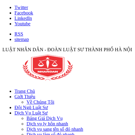
Twitter
Facebook
LinkedIn
Youtube
RSS
sitemap
LUẬT NHÂN DÂN - ĐOÀN LUẬT SƯ THÀNH PHỐ HÀ NỘI
Trang Chủ
Giới Thiệu
Về Chúng Tôi
Đội Ngũ Luật Sư
Dịch Vụ Luật Sư
Bảng Giá Dịch Vụ
Dịch vụ ly hôn nhanh
Dịch vụ sang tên sổ đỏ nhanh
Dịch vụ làm sổ đỏ nhanh