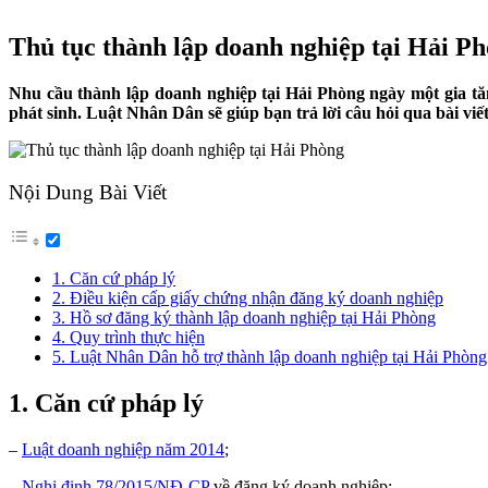
Thủ tục thành lập doanh nghiệp tại Hải P
Nhu cầu thành lập doanh nghiệp
tại Hải Phòng ngày một gia t
phát sinh. Luật Nhân Dân sẽ giúp bạn trả lời câu hỏi qua bài viết
Nội Dung Bài Viết
1. Căn cứ pháp lý
2. Điều kiện cấp giấy chứng nhận đăng ký doanh nghiệp
3. Hồ sơ đăng ký thành lập doanh nghiệp tại Hải Phòng
4. Quy trình thực hiện
5. Luật Nhân Dân hỗ trợ thành lập doanh nghiệp tại Hải Phòng
1. Căn cứ pháp lý
–
Luật doanh nghiệp năm 2014
;
–
Nghị định 78/2015/NĐ-CP
về đăng ký doanh nghiệp;