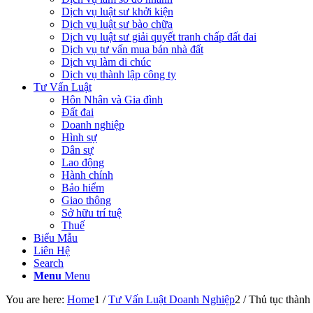
Dịch vụ luật sư khởi kiện
Dịch vụ luật sư bào chữa
Dịch vụ luật sư giải quyết tranh chấp đất đai
Dịch vụ tư vấn mua bán nhà đất
Dịch vụ làm di chúc
Dịch vụ thành lập công ty
Tư Vấn Luật
Hôn Nhân và Gia đình
Đất đai
Doanh nghiệp
Hình sự
Dân sự
Lao động
Hành chính
Bảo hiểm
Giao thông
Sở hữu trí tuệ
Thuế
Biểu Mẫu
Liên Hệ
Search
Menu
Menu
You are here:
Home
1
/
Tư Vấn Luật Doanh Nghiệp
2
/
Thủ tục thành