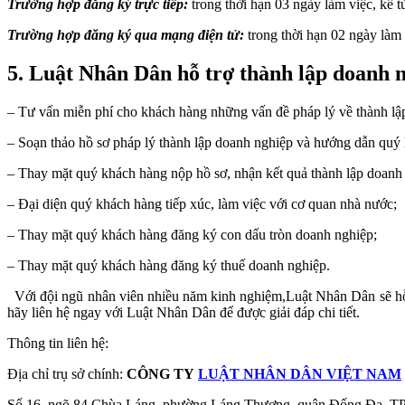
Trường hợp đăng ký trực tiếp:
trong thời hạn 03 ngày làm việc, kể t
Trường hợp đăng ký qua mạng điện tử:
trong thời hạn 02 ngày làm
5. Luật Nhân Dân hỗ trợ thành lập doanh 
– Tư vấn miễn phí cho khách hàng những vấn đề pháp lý về thành lậ
– Soạn thảo hồ sơ pháp lý thành lập doanh nghiệp và hướng dẫn quý k
– Thay mặt quý khách hàng nộp hồ sơ, nhận kết quả thành lập doanh
– Đại diện quý khách hàng tiếp xúc, làm việc với cơ quan nhà nước;
– Thay mặt quý khách hàng đăng ký con dấu tròn doanh nghiệp;
– Thay mặt quý khách hàng đăng ký thuế doanh nghiệp.
Với đội ngũ nhân viên nhiều năm kinh nghiệm,
Luật Nhân Dân sẽ hỗ 
hãy liên hệ ngay với Luật Nhân Dân để được giải đáp chi tiết.
Thông tin liên hệ:
Địa chỉ trụ sở chính:
CÔNG TY
LUẬT NHÂN DÂN VIỆT NAM
Số 16, ngõ 84 Chùa Láng, phường Láng Thượng, quận Đống Đa, T