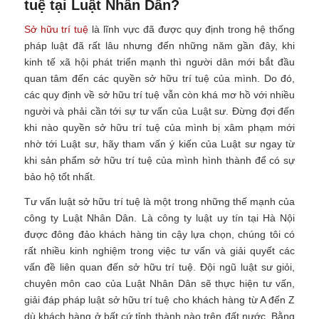
tuệ tại Luật Nhân Dân?
Sở hữu trí tuệ
là lĩnh vực đã được quy định trong hệ thống
pháp luật đã rất lâu nhưng đến những năm gần đây, khi
kinh tế xã hội phát triển mạnh thì người dân mới bắt đầu
quan tâm đến các quyền sở hữu trí tuệ của mình. Do đó,
các quy định về sở hữu trí tuệ vẫn còn khá mơ hồ với nhiều
người và phải cần tới sự tư vấn của Luật sư. Đ
ừng đợi đến
khi nào quyền sở hữu trí tuệ của mình bị xâm phạm mới
nhờ tới Luật sư, hãy tham vấn ý kiến của Luật sư ngay từ
khi sản phẩm sở hữu trí tuệ của mình hình thành để có sự
bảo hộ tốt nhất.
Tư vấn luật sở hữu trí tuệ là một trong những thế mạnh của
công ty Luật Nhân Dân. Là công ty luật uy tín tại Hà Nội
được đông đảo khách hàng tin cậy lựa chọn, chúng tôi có
rất nhiều kinh nghiệm trong việc tư vấn và giải quyết các
vấn đề liên quan đến sở hữu trí tuệ. Đội ngũ luật sư giỏi,
chuyên môn cao của Luật Nhân Dân sẽ thực hiện tư vấn,
giải đáp pháp luật sở hữu trí tuệ cho khách hàng từ A đến Z
dù khách hàng ở bất cứ tỉnh thành nào trên đất nước.
Bằng