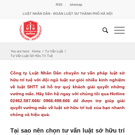
RSS
sitemap
LUẬT NHÂN DÂN - ĐOÀN LUẬT SƯ THÀNH PHỐ HÀ NỘI
You are here:
Home
/
Tư Vấn Luật
/
Tư Vấn Luật Sở Hữu Trí Tuệ
Công ty Luật Nhân Dân chuyên
tư vấn pháp luật sở
hữu trí tuệ
với đội ngũ luật sư giỏi nhiều kinh nghiệm
về luật SHTT sẽ hỗ trợ quý khách giải quyết những
vướng mắc. Hãy liên hệ ngay với chúng tôi qua Hotline
02462.587.666/ 0966.498.666 để được trợ giúp giải
quyết vướng mắc về luật sở hữu trí tuệ của bạn nhanh
chóng và hiệu quả.
Tại sao nên chọn tư vấn luật sở hữu trí