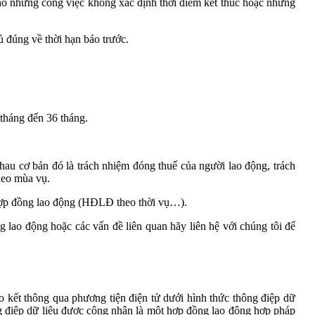
ho những công việc không xác định thời điểm kết thúc hoặc những
ủ đúng về thời hạn báo trước.
 tháng đến 36 tháng.
hau cơ bản đó là trách nhiệm đóng thuế của người lao động, trách
heo mùa vụ.
i hợp đồng lao động (HĐLĐ theo thời vụ…).
ao động hoặc các vấn đề liên quan hãy liên hệ với chúng tôi để
kết thông qua phương tiện điện tử dưới hình thức thông điệp dữ
ông điệp dữ liệu được công nhận là một hợp đồng lao động hợp pháp