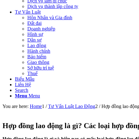
Dịch vụ làm di chúc
Dịch vụ thành lập công ty
Tư Vấn Luật
Hôn Nhân và Gia đình
Đất đai
Doanh nghiệp
Hình sự
Dân sự
Lao động
Hành chính
Bảo hiểm
Giao thông
Sở hữu trí tuệ
Thuế
Biểu Mẫu
Liên Hệ
Search
Menu
Menu
You are here:
Home
1
/
Tư Vấn Luật Lao Động
2
/
Hợp đồng lao động 
Hợp đồng lao động là gì? Các loại hợp đồ
Hợp đồng lao động là gì và hiện nay có mấy loại hợp đồng lao đ