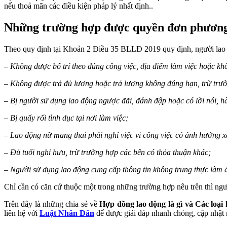
nếu thoả mãn các điều kiện pháp lý nhất định..
Những trường hợp được quyền đơn phươn
Theo quy định tại Khoản 2 Điều 35 BLLĐ 2019 quy định, người lao 
– Không được bố trí theo đúng công việc, địa điểm làm việc hoặc kh
– Không được trả đủ lương hoặc trả lương không đúng hạn, trừ trư
– Bị người sử dụng lao động ngược đãi, đánh đập hoặc có lời nói, 
– Bị quấy rối tình dục tại nơi làm việc;
– Lao động nữ mang thai phải nghỉ việc vì công việc có ảnh hưởng xấ
– Đủ tuổi nghỉ hưu, trừ trường hợp các bên có thỏa thuận khác;
– Người sử dụng lao động cung cấp thông tin không trung thực làm 
Chỉ cần có căn cứ thuộc một trong những trường hợp nêu trên thì ng
Trên đây là những chia sẻ về
Hợp đồng lao động là gì và Các loại
liên hệ với
Luật Nhân Dân
để được giải đáp nhanh chóng, cập nhật 