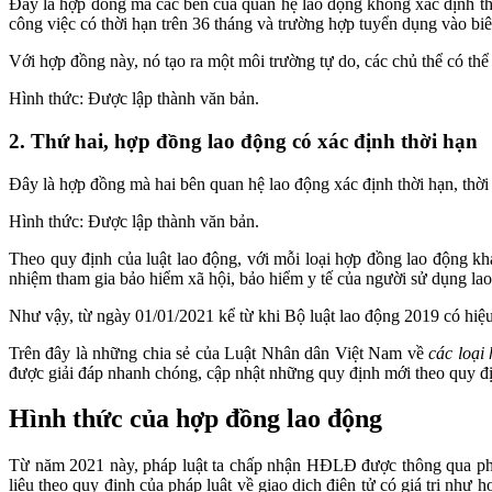
Đây là hợp đồng mà các bên của quan hệ lao động không xác định th
công việc có thời hạn trên 36 tháng và trường hợp tuyển dụng vào b
Với hợp đồng này, nó tạo ra một môi trường tự do, các chủ thể có thể
Hình thức: Được lập thành văn bản.
2. Thứ hai, hợp đồng lao động có xác định thời hạn
Đây là hợp đồng mà hai bên quan hệ lao động xác định thời hạn, thời
Hình thức: Được lập thành văn bản.
Theo quy định của luật lao động, với mỗi loại hợp đồng lao động kh
nhiệm tham gia bảo hiểm xã hội, bảo hiểm y tế của người sử dụng la
Như vậy, từ ngày 01/01/2021 kể từ khi Bộ luật lao động 2019 có hiệ
Trên đây là những chia sẻ của Luật Nhân dân Việt Nam về
các loại
được giải đáp nhanh chóng, cập nhật những quy định mới theo quy đị
Hình thức của hợp đồng lao động
Từ năm 2021 này, pháp luật ta chấp nhận HĐLĐ được thông qua phươ
liệu theo quy định của pháp luật về giao dịch điện tử có giá trị nh