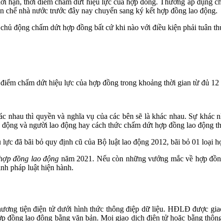
ời hạn, thời điểm chấm dứt hiệu lực của hợp đồng. Thường áp dụng c
iên chế nhà nước trước đây nay chuyển sang ký kết hợp đồng lao động.
 chủ động chấm dứt hợp đồng bất cứ khi nào với điều kiện phải tuân th
 điểm chấm dứt hiệu lực của hợp đồng trong khoảng thời gian từ đủ 12
ác nhau thì quyền và nghĩa vụ của các bên sẽ là khác nhau. Sự khác n
o động và người lao động hay cách thức chấm dứt hợp đồng lao động t
u lực đã bãi bỏ quy định cũ của Bộ luật lao động 2012, bãi bỏ 01 loạ
 hợp đồng lao động
năm 2021. Nếu còn những vướng mắc về hợp đồng l
nh pháp luật hiện hành.
ng tiện điện tử dưới hình thức thông điệp dữ liệu. HĐLĐ được giao 
ư hợp đồng lao động bằng văn bản. Mọi giao dịch điện tử hoặc bằng th