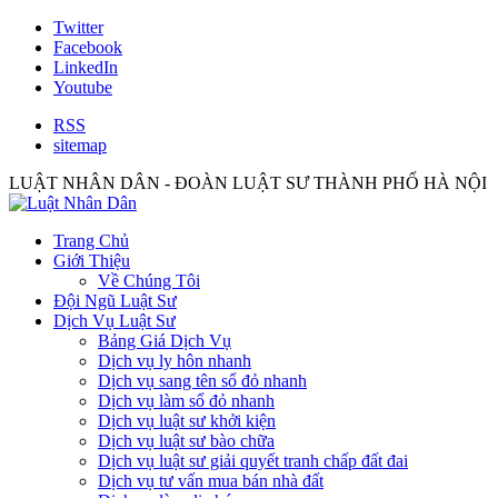
Twitter
Facebook
LinkedIn
Youtube
RSS
sitemap
LUẬT NHÂN DÂN - ĐOÀN LUẬT SƯ THÀNH PHỐ HÀ NỘI
Trang Chủ
Giới Thiệu
Về Chúng Tôi
Đội Ngũ Luật Sư
Dịch Vụ Luật Sư
Bảng Giá Dịch Vụ
Dịch vụ ly hôn nhanh
Dịch vụ sang tên sổ đỏ nhanh
Dịch vụ làm sổ đỏ nhanh
Dịch vụ luật sư khởi kiện
Dịch vụ luật sư bào chữa
Dịch vụ luật sư giải quyết tranh chấp đất đai
Dịch vụ tư vấn mua bán nhà đất