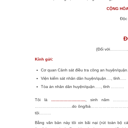
CỘNG HÒA 
Độc 
Đ
(Đối với…………
Kính gửi:
Cơ quan Cảnh sát điều tra công an huyện/qu
Viện kiểm sát nhân dân huyện/quận…., tỉnh…..
Tòa án nhân dân huyện/quận….., tỉnh ……….
Tôi là
……………….…….
, sinh năm ……………
……………………….do ông/bà………………………………gây ra 
tội………
Bằng văn bản này tôi xin bãi nại (rút toàn bộ c