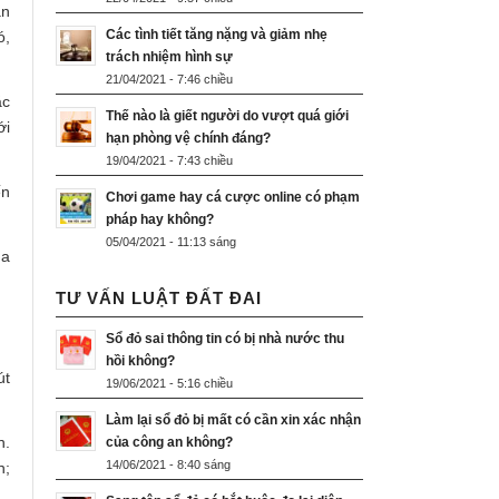
án
Các tình tiết tăng nặng và giảm nhẹ
ó,
trách nhiệm hình sự
21/04/2021 - 7:46 chiều
ặc
Thế nào là giết người do vượt quá giới
ới
hạn phòng vệ chính đáng?
19/04/2021 - 7:43 chiều
ến
Chơi game hay cá cược online có phạm
pháp hay không?
05/04/2021 - 11:13 sáng
ủa
TƯ VẤN LUẬT ĐẤT ĐAI
Sổ đỏ sai thông tin có bị nhà nước thu
hồi không?
út
19/06/2021 - 5:16 chiều
Làm lại sổ đỏ bị mất có cần xin xác nhận
n.
của công an không?
14/06/2021 - 8:40 sáng
h;