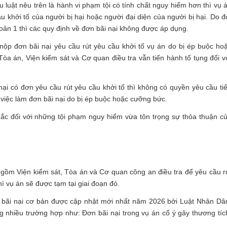
 luật nêu trên là hành vi phạm tội có tính chất nguy hiểm hơn thì vụ 
khởi tố của người bị hại hoặc người đại diện của người bị hại. Do đ
oản 1 thì các quy định về đơn bãi nại không được áp dụng.
nộp đơn bãi nại yêu cầu rút yêu cầu khởi tố vụ án do bị ép buộc ho
Tòa án, Viện kiểm sát và Cơ quan điều tra vẫn tiến hành tố tụng đối v
 hại có đơn yêu cầu rút yêu cầu khởi tố thì không có quyền yêu cầu ti
h việc làm đơn bãi nại do bị ép buộc hoặc cưỡng bức.
ắc đối với những tội phạm nguy hiểm vừa tôn trọng sự thỏa thuận c
 gồm Viện kiểm sát, Tòa án và Cơ quan công an điều tra để yêu cầu r
ì vụ án sẽ được tạm tại giai đoạn đó.
 bãi nại cơ bản được cập nhật mới nhất năm 2026 bởi Luật Nhân Dâ
 nhiều trường hợp như: Đơn bãi nại trong vụ án cố ý gây thương tíc