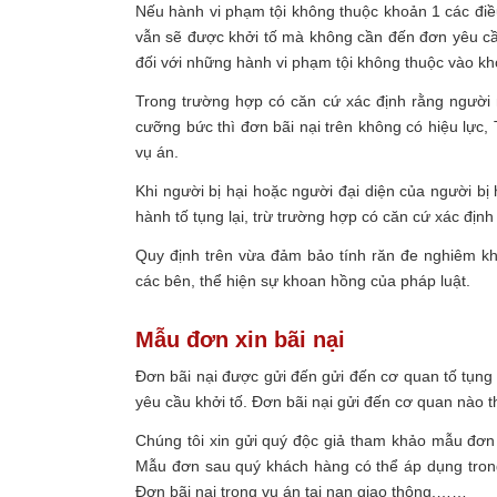
Nếu hành vi phạm tội không thuộc khoản 1 các điều
vẫn sẽ được khởi tố mà không cần đến đơn yêu cầu 
đối với những hành vi phạm tội không thuộc vào kh
Trong trường hợp có căn cứ xác định rằng người 
cưỡng bức thì đơn bãi nại trên không có hiệu lực, 
vụ án.
Khi người bị hại hoặc người đại diện của người bị
hành tố tụng lại, trừ trường hợp có căn cứ xác địn
Quy định trên vừa đảm bảo tính răn đe nghiêm kh
các bên, thể hiện sự khoan hồng của pháp luật.
Mẫu đơn xin bãi nại
Đơn bãi nại được gửi đến
gửi đến cơ quan tố tụng
yêu cầu khởi tố. Đơn bãi nại gửi đến cơ quan nào th
Chúng tôi xin gửi quý độc giả tham khảo mẫu đơn
Mẫu đơn sau quý khách hàng có thể áp dụng trong
Đơn bãi nại trong vụ án tai nạn giao thông,……