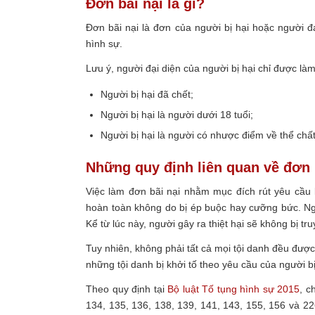
Đơn bãi nại là gì?
Đơn bãi nại là đơn của người bị hại hoặc người đạ
hình sự.
Lưu ý, người đại diện của người bị hại chỉ được là
Người bị hại đã chết;
Người bị hại là người dưới 18 tuổi;
Người bị hại là người có nhược điểm về thể chấ
Những quy định liên quan về đơn 
Việc làm đơn bãi nại nhằm mục đích rút yêu cầu k
hoàn toàn không do bị ép buộc hay cưỡng bức. Ngườ
Kể từ lúc này, người gây ra thiệt hại sẽ không bị tr
Tuy nhiên, không phải tất cả mọi tội danh đều được 
những tội danh bị khởi tố theo yêu cầu của người bị
Theo quy định tại
Bộ luật Tố tụng hình sự 2015
, c
134, 135, 136, 138, 139, 141, 143, 155, 156 và 22