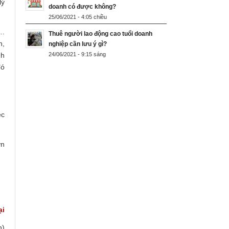
lý
doanh có được không?
25/06/2021 - 4:05 chiều
….
Thuê người lao động cao tuổi doanh
h,
nghiệp cần lưu ý gì?
24/06/2021 - 9:15 sáng
nh
đó
ệc
ơn
i
)