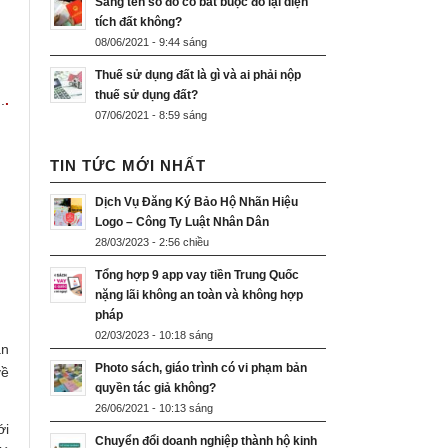
Sang tên sổ đỏ có bắt buộc đo lại diện
tích đất không?
08/06/2021 - 9:44 sáng
Thuế sử dụng đất là gì và ai phải nộp
thuế sử dụng đất?
.
.
07/06/2021 - 8:59 sáng
TIN TỨC MỚI NHẤT
Dịch Vụ Đăng Ký Bảo Hộ Nhãn Hiệu
Logo – Công Ty Luật Nhân Dân
28/03/2023 - 2:56 chiều
Tổng hợp 9 app vay tiền Trung Quốc
nặng lãi không an toàn và không hợp
pháp
02/03/2023 - 10:18 sáng
án
Photo sách, giáo trình có vi phạm bản
về
quyền tác giả không?
26/06/2021 - 10:13 sáng
ới
Chuyển đổi doanh nghiệp thành hộ kinh