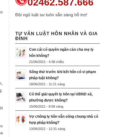
02462.587.666
án
Đội ngũ luật sư luôn sẵn sàng hỗ trợ!
TƯ VẤN LUẬT HÔN NHÂN VÀ GIA
ĐÌNH
Con cái có quyền ngăn cản cha mẹ ly
hôn không?
21/06/2021 - 4:38 chiều
Sống thử trước khi kết hôn có vi phạm
pháp luật không?
n,
18/06/2021 - 11:21 sáng
g.
Có thể giải quyết ly hôn tại UBND xã,
phường được không?
15/06/2021 - 8:58 sáng
ới
Vợ chồng ly hôn vẫn sống chung nhà có
hợp pháp không?
ều
13/06/2021 - 12:31 sáng
ủa