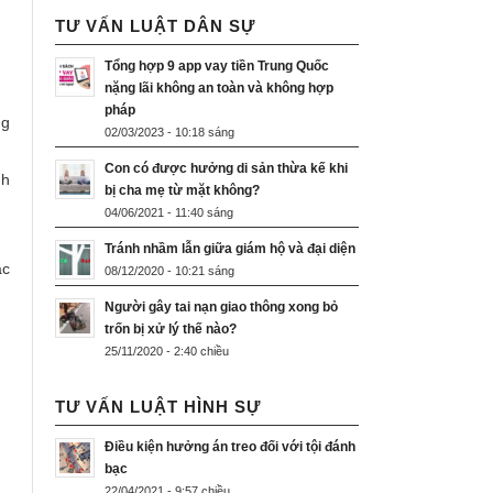
TƯ VẤN LUẬT DÂN SỰ
Tổng hợp 9 app vay tiền Trung Quốc
nặng lãi không an toàn và không hợp
pháp
ng
02/03/2023 - 10:18 sáng
Con có được hưởng di sản thừa kế khi
nh
bị cha mẹ từ mặt không?
04/06/2021 - 11:40 sáng
Tránh nhầm lẫn giữa giám hộ và đại diện
ặc
08/12/2020 - 10:21 sáng
Người gây tai nạn giao thông xong bỏ
trốn bị xử lý thế nào?
25/11/2020 - 2:40 chiều
TƯ VẤN LUẬT HÌNH SỰ
Điều kiện hưởng án treo đối với tội đánh
bạc
22/04/2021 - 9:57 chiều