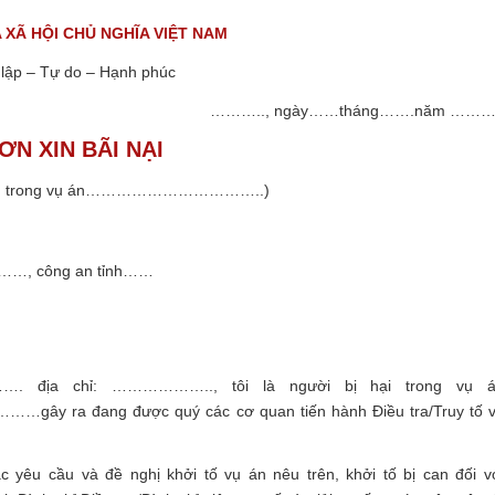
XÃ HỘI CHỦ NGHĨA VIỆT NAM
lập – Tự do – Hạnh phúc
……….., ngày……tháng…….năm ………
ƠN XIN BÃI NẠI
.. trong vụ án……………………………..)
ận……, công an tỉnh……
. địa chỉ: ……………….., tôi là người bị hại trong vụ 
đang được quý các cơ quan tiến hành Điều tra/Truy tố 
ác yêu cầu và đề nghị khởi tố vụ án nêu trên, khởi tố bị can đối v