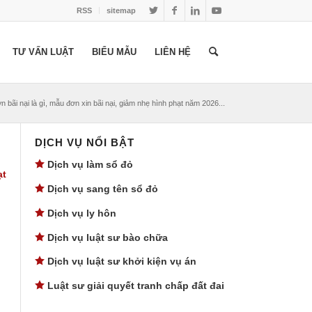
RSS
sitemap
TƯ VẤN LUẬT
BIỂU MẪU
LIÊN HỆ
n bãi nại là gì, mẫu đơn xin bãi nại, giảm nhẹ hình phạt năm 2026...
DỊCH VỤ NỔI BẬT
Dịch vụ làm sổ đỏ
ạt
Dịch vụ sang tên sổ đỏ
Dịch vụ ly hôn
Dịch vụ luật sư bào chữa
Dịch vụ luật sư khởi kiện vụ án
Luật sư giải quyết tranh chấp đất đai