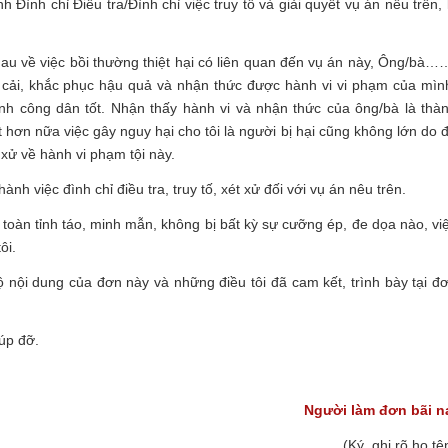
ình chỉ Điều tra/Đình chỉ việc truy tố và giải quyết vụ án nêu trên, 
au về việc bồi thường thiệt hại có liên quan đến vụ án này, Ông/bà…
i cải, khắc phục hậu quả và nhận thức được hành vi vi phạm của mìn
nh công dân tốt. Nhận thấy hành vi và nhận thức của ông/bà là thà
ật hơn nữa việc gây nguy hại cho tôi là người bị hại cũng không lớn do 
t xử về hành vi phạm tội này.
nh việc đình chỉ điều tra, truy tố, xét xử đối với vụ án nêu trên.
 toàn tỉnh táo, minh mẫn, không bị bất kỳ sự cưỡng ép, đe dọa nào, vi
ôi.
bộ nội dung của đơn này và những điều tôi đã cam kết, trình bày tại đ
úp đỡ.
Người làm đơn bãi nạ
(Ký, ghi rõ họ tên