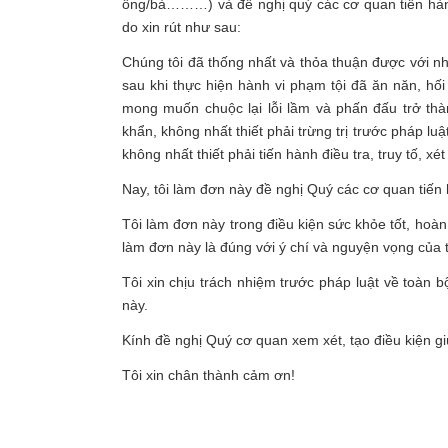
ông/bà………) và đề nghị quý các cơ quan tiến hành Đ
do xin rút như sau:
Chúng tôi đã thống nhất và thỏa thuận được với nh
sau khi thực hiện hành vi phạm tội đã ăn năn, hố
mong muốn chuộc lại lỗi lầm và phấn đấu trở thà
khẩn, không nhất thiết phải trừng trị trước pháp lu
không nhất thiết phải tiến hành điều tra, truy tố, xé
Nay, tôi làm đơn này đề nghị Quý các cơ quan tiến hà
Tôi làm đơn này trong điều kiện sức khỏe tốt, hoàn
làm đơn này là đúng với ý chí và nguyện vọng của t
Tôi xin chịu trách nhiệm trước pháp luật về toàn 
này.
Kính đề nghị Quý cơ quan xem xét, tạo điều kiện gi
Tôi xin chân thành cảm ơn!