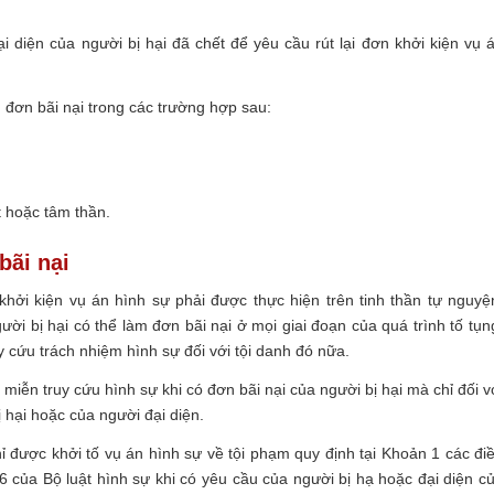
i diện của người bị hại đã chết để yêu cầu rút lại đơn khởi kiện vụ 
m đơn bãi nại trong các trường hợp sau:
t hoặc tâm thần.
bãi nại
hởi kiện vụ án hình sự phải được thực hiện trên tinh thần tự nguyệ
i bị hại có thể làm đơn bãi nại ở mọi giai đoạn của quá trình tố tụn
uy cứu trách nhiệm hình sự đối với tội danh đó nữa.
miễn truy cứu hình sự khi có đơn bãi nại của người bị hại mà chỉ đối v
 hại hoặc của người đại diện.
hỉ được khởi tố vụ án hình sự về tội phạm quy định tại Khoản 1 các đi
6 của Bộ luật hình sự khi có yêu cầu của người bị hạ hoặc đại diện c