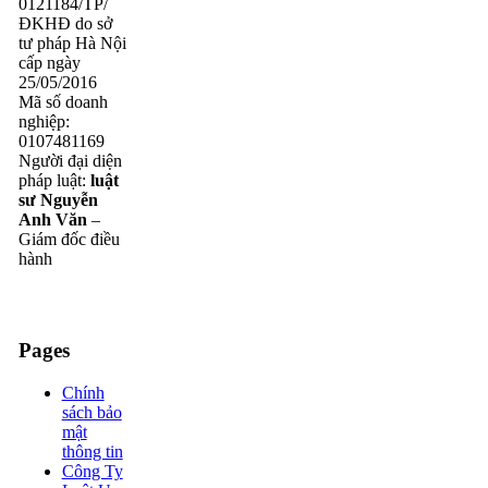
0121184/TP/
ĐKHĐ do sở
tư pháp Hà Nội
cấp ngày
25/05/2016
Mã số doanh
nghiệp:
0107481169
Người đại diện
pháp luật:
luật
sư Nguyễn
Anh Văn
–
Giám đốc điều
hành
Pages
Chính
sách bảo
mật
thông tin
Công Ty