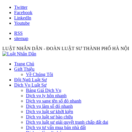
Twitter
Facebook
LinkedIn
Youtube
RSS
sitemap
LUẬT NHÂN DÂN - ĐOÀN LUẬT SƯ THÀNH PHỐ HÀ NỘI
Trang Chủ
Giới Thiệu
Về Chúng Tôi
Đội Ngũ Luật Sư
Dịch Vụ Luật Sư
Bảng Giá Dịch Vụ
Dịch vụ ly hôn nhanh
Dịch vụ sang tên sổ đỏ nhanh
Dịch vụ làm sổ đỏ nhanh
Dịch vụ luật sư khởi kiện
Dịch vụ luật sư bào chữa
Dịch vụ luật sư giải quyết tranh chấp đất đai
Dịch vụ tư vấn mua bán nhà đất