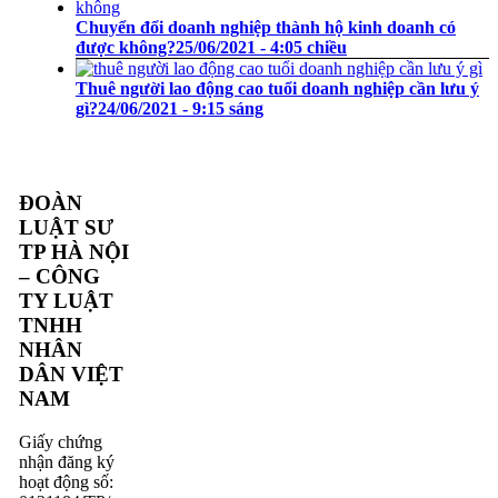
Chuyển đổi doanh nghiệp thành hộ kinh doanh có
được không?
25/06/2021 - 4:05 chiều
Thuê người lao động cao tuổi doanh nghiệp cần lưu ý
gì?
24/06/2021 - 9:15 sáng
ĐOÀN
LUẬT SƯ
TP HÀ NỘI
– CÔNG
TY LUẬT
TNHH
NHÂN
DÂN VIỆT
NAM
Giấy chứng
nhận đăng ký
hoạt động số: