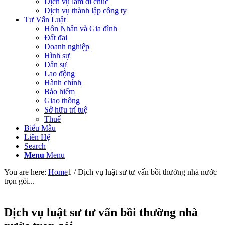
Dịch vụ làm di chúc
Dịch vụ thành lập công ty
Tư Vấn Luật
Hôn Nhân và Gia đình
Đất đai
Doanh nghiệp
Hình sự
Dân sự
Lao động
Hành chính
Bảo hiểm
Giao thông
Sở hữu trí tuệ
Thuế
Biểu Mẫu
Liên Hệ
Search
Menu
Menu
You are here:
Home
1
/
Dịch vụ luật sư tư vấn bồi thường nhà nước
trọn gói...
Dịch vụ luật sư tư vấn bồi thường nhà