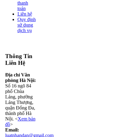
thanh
toán
Liên hệ
Quy định
sử dụng
dịch vụ
Thông Tin
Liên Hệ
Địa chỉ Văn
phòng Hà Nội:
Số 16 ngõ 84
phố Chùa
Láng, phường
Láng Thượng,
quận Đống Đa,
thành phố Hà
Nội. <
Xem bản
đồ
>
Email:
luatnhandan@gmail.com