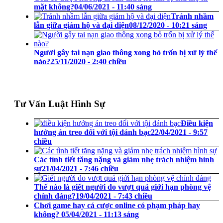
mặt không?
04/06/2021 - 11:40 sáng
Tránh nhầm
lẫn giữa giám hộ và đại diện
08/12/2020 - 10:21 sáng
Người gây tai nạn giao thông xong bỏ trốn bị xử lý thế
nào?
25/11/2020 - 2:40 chiều
Tư Vấn Luật Hình Sự
Điều kiện
hưởng án treo đối với tội đánh bạc
22/04/2021 - 9:57
chiều
Các tình tiết tăng nặng và giảm nhẹ trách nhiệm hình
sự
21/04/2021 - 7:46 chiều
Thế nào là giết người do vượt quá giới hạn phòng vệ
chính đáng?
19/04/2021 - 7:43 chiều
Chơi game hay cá cược online có phạm pháp hay
không?
05/04/2021 - 11:13 sáng