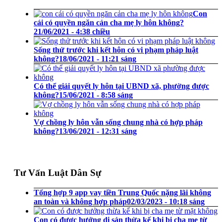
Con
cái có quyền ngăn cản cha mẹ ly hôn không?
21/06/2021 - 4:38 chiều
Sống thử trước khi kết hôn có vi phạm pháp luật
không?
18/06/2021 - 11:21 sáng
Có thể giải quyết ly hôn tại UBND xã, phường được
không?
15/06/2021 - 8:58 sáng
Vợ chồng ly hôn vẫn sống chung nhà có hợp pháp
không?
13/06/2021 - 12:31 sáng
Tư Vấn Luật Dân Sự
Tổng hợp 9 app vay tiền Trung Quốc nặng lãi không
an toàn và không hợp pháp
02/03/2023 - 10:18 sáng
Con có được hưởng di sản thừa kế khi bị cha mẹ từ