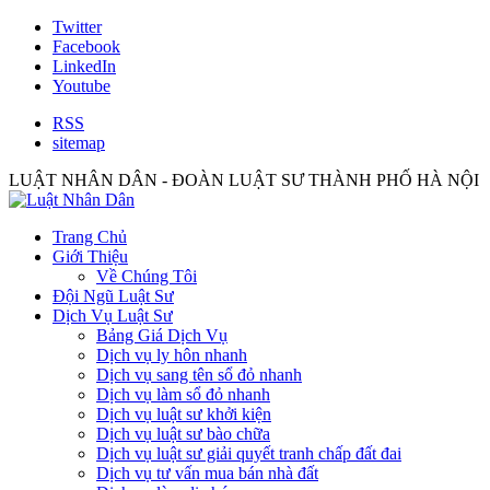
Twitter
Facebook
LinkedIn
Youtube
RSS
sitemap
LUẬT NHÂN DÂN - ĐOÀN LUẬT SƯ THÀNH PHỐ HÀ NỘI
Trang Chủ
Giới Thiệu
Về Chúng Tôi
Đội Ngũ Luật Sư
Dịch Vụ Luật Sư
Bảng Giá Dịch Vụ
Dịch vụ ly hôn nhanh
Dịch vụ sang tên sổ đỏ nhanh
Dịch vụ làm sổ đỏ nhanh
Dịch vụ luật sư khởi kiện
Dịch vụ luật sư bào chữa
Dịch vụ luật sư giải quyết tranh chấp đất đai
Dịch vụ tư vấn mua bán nhà đất