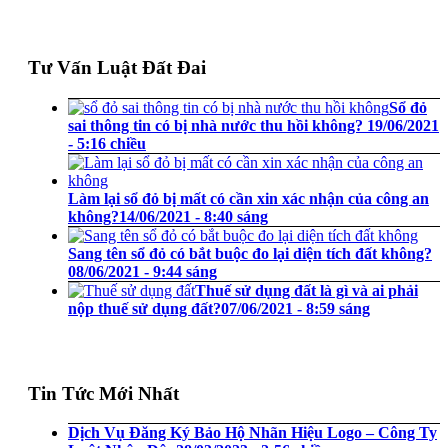
Tư Vấn Luật Đất Đai
Sổ đỏ
sai thông tin có bị nhà nước thu hồi không?
19/06/2021
- 5:16 chiều
Làm lại sổ đỏ bị mất có cần xin xác nhận của công an
không?
14/06/2021 - 8:40 sáng
Sang tên sổ đỏ có bắt buộc đo lại diện tích đất không?
08/06/2021 - 9:44 sáng
Thuế sử dụng đất là gì và ai phải
nộp thuế sử dụng đất?
07/06/2021 - 8:59 sáng
Tin Tức Mới Nhất
Dịch Vụ Đăng Ký Bảo Hộ Nhãn Hiệu Logo – Công Ty