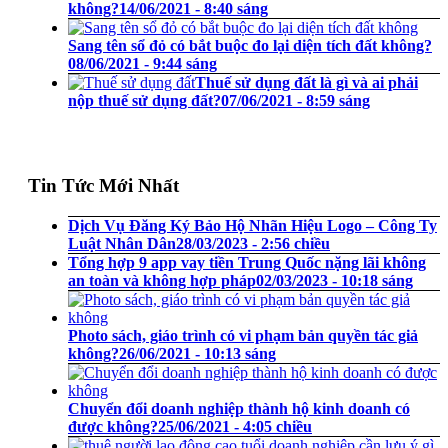
không?
14/06/2021 - 8:40 sáng
Sang tên sổ đỏ có bắt buộc đo lại diện tích đất không?
08/06/2021 - 9:44 sáng
Thuế sử dụng đất là gì và ai phải
nộp thuế sử dụng đất?
07/06/2021 - 8:59 sáng
Tin Tức Mới Nhất
Dịch Vụ Đăng Ký Bảo Hộ Nhãn Hiệu Logo – Công Ty
Luật Nhân Dân
28/03/2023 - 2:56 chiều
Tổng hợp 9 app vay tiền Trung Quốc nặng lãi không
an toàn và không hợp pháp
02/03/2023 - 10:18 sáng
Photo sách, giáo trình có vi phạm bản quyền tác giả
không?
26/06/2021 - 10:13 sáng
Chuyển đổi doanh nghiệp thành hộ kinh doanh có
được không?
25/06/2021 - 4:05 chiều