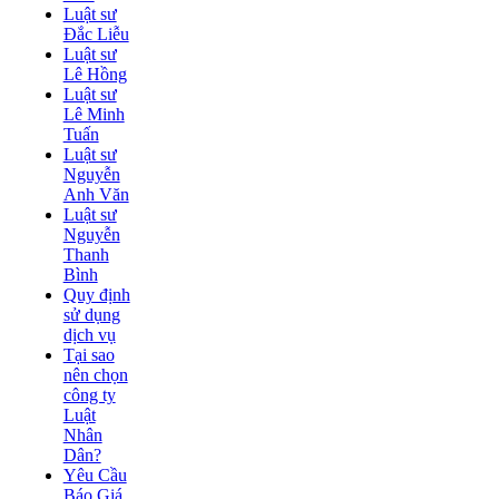
Luật sư
Đắc Liễu
Luật sư
Lê Hồng
Luật sư
Lê Minh
Tuấn
Luật sư
Nguyễn
Anh Văn
Luật sư
Nguyễn
Thanh
Bình
Quy định
sử dụng
dịch vụ
Tại sao
nên chọn
công ty
Luật
Nhân
Dân?
Yêu Cầu
Báo Giá