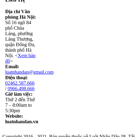
Địa chỉ Văn
phòng Hà Nội:
Số 16 ngõ 84
phố Chùa
Láng, phường
Láng Thượng,
quận Đống Đa,
thành phố Hà
Nội. <
Xem bản
đồ
>
Email:
luatnhandan@gmail.com
Điện thoại
:
02462.587.666
/
0966.498.666
Giờ làm việc:
Thứ 2 đến Thứ
7 – 8:00am to
5:30pm
Website:
luatnhandan.vn
Copyright 2016 - 2021. Bản quyền thuộc về Luật Nhân Dân ™. Tất