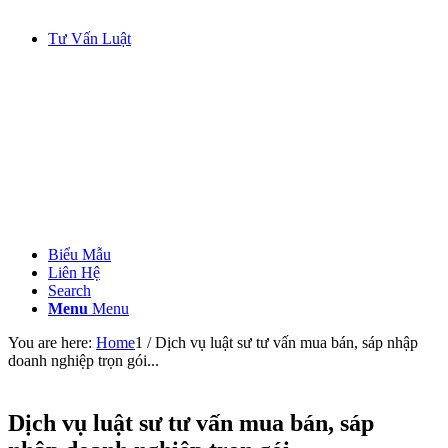
Tư Vấn Luật
Biểu Mẫu
Liên Hệ
Search
Menu
Menu
You are here:
Home
1
/
Dịch vụ luật sư tư vấn mua bán, sáp nhập
doanh nghiệp trọn gói...
Dịch vụ luật sư tư vấn mua bán, sáp