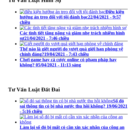
Tư Vấn Luật Hình Sự
Điều kiện
hưởng án treo đối với tội đánh bạc
22/04/2021 - 9:57
chiều
Các tình tiết tăng nặng và giảm nhẹ trách nhiệm hình
sự
21/04/2021 - 7:46 chiều
Thế nào là giết người do vượt quá giới hạn phòng vệ
chính đáng?
19/04/2021 - 7:43 chiều
Chơi game hay cá cược online có phạm pháp hay
không?
05/04/2021 - 11:13 sáng
Tư Vấn Luật Đất Đai
Sổ đỏ
sai thông tin có bị nhà nước thu hồi không?
19/06/2021
- 5:16 chiều
Làm lại sổ đỏ bị mất có cần xin xác nhận của công an