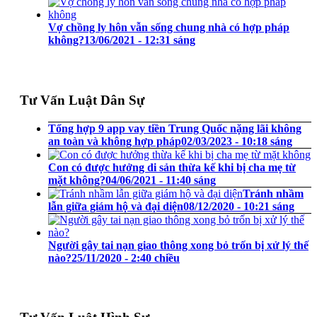
Vợ chồng ly hôn vẫn sống chung nhà có hợp pháp
không?
13/06/2021 - 12:31 sáng
Tư Vấn Luật Dân Sự
Tổng hợp 9 app vay tiền Trung Quốc nặng lãi không
an toàn và không hợp pháp
02/03/2023 - 10:18 sáng
Con có được hưởng di sản thừa kế khi bị cha mẹ từ
mặt không?
04/06/2021 - 11:40 sáng
Tránh nhầm
lẫn giữa giám hộ và đại diện
08/12/2020 - 10:21 sáng
Người gây tai nạn giao thông xong bỏ trốn bị xử lý thế
nào?
25/11/2020 - 2:40 chiều