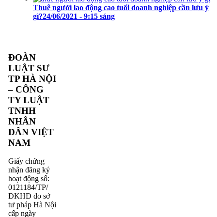
Thuê người lao động cao tuổi doanh nghiệp cần lưu ý
gì?
24/06/2021 - 9:15 sáng
ĐOÀN
LUẬT SƯ
TP HÀ NỘI
– CÔNG
TY LUẬT
TNHH
NHÂN
DÂN VIỆT
NAM
Giấy chứng
nhận đăng ký
hoạt động số:
0121184/TP/
ĐKHĐ do sở
tư pháp Hà Nội
cấp ngày