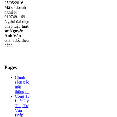
25/05/2016
Mã số doanh
nghiệp:
0107481169
Người đại diện
pháp luật:
luật
sư Nguyễn
Anh Văn
–
Giám đốc điều
hành
Pages
Chính
sách bảo
mật
thông tin
Công Ty
Luật Uy
Tín | Tư
Vấn
Pháp