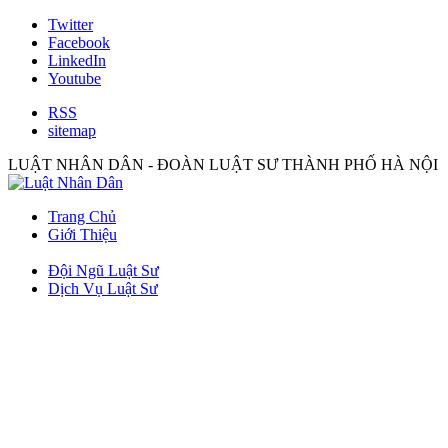
Twitter
Facebook
LinkedIn
Youtube
RSS
sitemap
LUẬT NHÂN DÂN - ĐOÀN LUẬT SƯ THÀNH PHỐ HÀ NỘI
Trang Chủ
Giới Thiệu
Đội Ngũ Luật Sư
Dịch Vụ Luật Sư