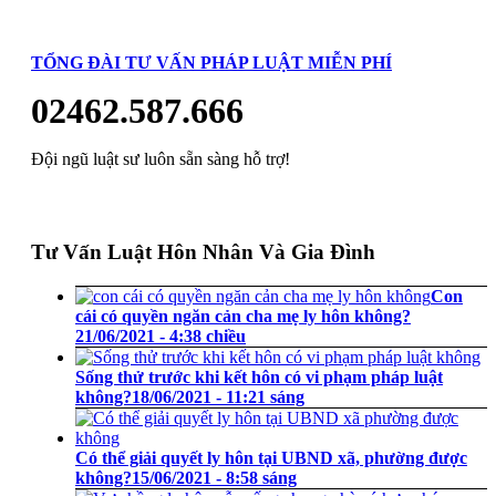
TỔNG ĐÀI TƯ VẤN PHÁP LUẬT MIỄN PHÍ
02462.587.666
Đội ngũ luật sư luôn sẵn sàng hỗ trợ!
Tư Vấn Luật Hôn Nhân Và Gia Đình
Con
cái có quyền ngăn cản cha mẹ ly hôn không?
21/06/2021 - 4:38 chiều
Sống thử trước khi kết hôn có vi phạm pháp luật
không?
18/06/2021 - 11:21 sáng
Có thể giải quyết ly hôn tại UBND xã, phường được
không?
15/06/2021 - 8:58 sáng