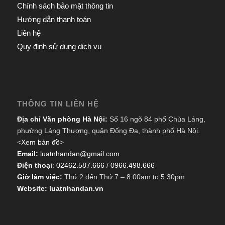
Chính sách bảo mật thông tin
Hướng dẫn thanh toán
Liên hệ
Quy định sử dụng dịch vụ
THÔNG TIN LIÊN HỆ
Địa chỉ Văn phòng Hà Nội:
Số 16 ngõ 84 phố Chùa Láng,
phường Láng Thượng, quận Đống Đa, thành phố Hà Nội.
<
Xem bản đồ
>
Email:
luatnhandan@gmail.com
Điện thoại
:
02462.587.666
/
0966.498.666
Giờ làm việc:
Thứ 2 đến Thứ 7 – 8:00am to 5:30pm
Website: luatnhandan.vn