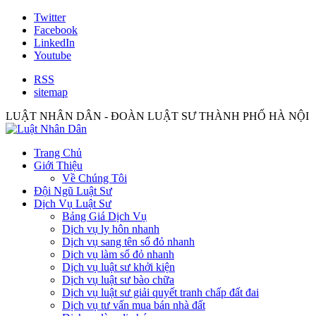
Twitter
Facebook
LinkedIn
Youtube
RSS
sitemap
LUẬT NHÂN DÂN - ĐOÀN LUẬT SƯ THÀNH PHỐ HÀ NỘI
Trang Chủ
Giới Thiệu
Về Chúng Tôi
Đội Ngũ Luật Sư
Dịch Vụ Luật Sư
Bảng Giá Dịch Vụ
Dịch vụ ly hôn nhanh
Dịch vụ sang tên sổ đỏ nhanh
Dịch vụ làm sổ đỏ nhanh
Dịch vụ luật sư khởi kiện
Dịch vụ luật sư bào chữa
Dịch vụ luật sư giải quyết tranh chấp đất đai
Dịch vụ tư vấn mua bán nhà đất