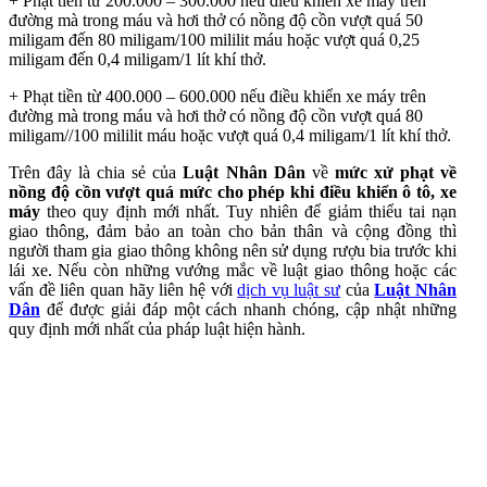
+ Phạt tiền từ 200.000 – 300.000 nếu điều khiển xe máy trên
đường mà trong máu và hơi thở có nồng độ cồn vượt quá 50
miligam đến 80 miligam/100 mililit máu hoặc vượt quá 0,25
miligam đến 0,4 miligam/1 lít khí thở.
+ Phạt tiền từ 400.000 – 600.000 nếu điều khiển xe máy trên
đường mà trong máu và hơi thở có nồng độ cồn vượt quá 80
miligam//100 mililit máu hoặc vượt quá 0,4 miligam/1 lít khí thở.
Trên đây là chia sẻ của
Luật Nhân Dân
về
mức xử phạt về
nồng độ cồn vượt quá mức cho phép khi điều khiển ô tô, xe
máy
theo quy định mới nhất. Tuy nhiên để giảm thiểu tai nạn
giao thông, đảm bảo an toàn cho bản thân và cộng đồng thì
người tham gia giao thông không nên sử dụng rượu bia trước khi
lái xe. Nếu còn những vướng mắc về luật giao thông hoặc các
vấn đề liên quan hãy liên hệ với
dịch vụ luật sư
của
Luật Nhân
Dân
để được giải đáp một cách nhanh chóng, cập nhật những
quy định mới nhất của pháp luật hiện hành.