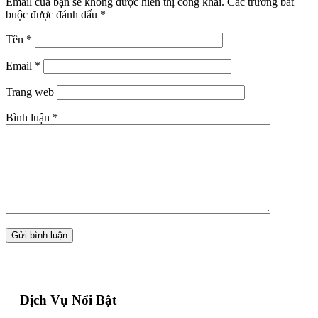
Email của bạn sẽ không được hiển thị công khai.
Các trường bắt
buộc được đánh dấu
*
Tên
*
Email
*
Trang web
Bình luận
*
Dịch Vụ Nổi Bật