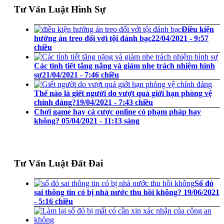
Tư Vấn Luật Hình Sự
Điều kiện
hưởng án treo đối với tội đánh bạc
22/04/2021 - 9:57
chiều
Các tình tiết tăng nặng và giảm nhẹ trách nhiệm hình
sự
21/04/2021 - 7:46 chiều
Thế nào là giết người do vượt quá giới hạn phòng vệ
chính đáng?
19/04/2021 - 7:43 chiều
Chơi game hay cá cược online có phạm pháp hay
không?
05/04/2021 - 11:13 sáng
Tư Vấn Luật Đất Đai
Sổ đỏ
sai thông tin có bị nhà nước thu hồi không?
19/06/2021
- 5:16 chiều