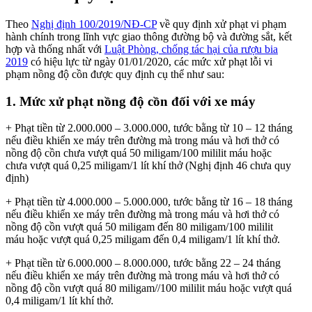
Theo
Nghị định 100/2019/NĐ-CP
về quy định xử phạt vi phạm
hành chính trong lĩnh vực giao thông đường bộ và đường sắt, kết
hợp và thống nhất với
Luật Phòng, chống tác hại của rượu bia
2019
có hiệu lực từ ngày 01/01/2020, các mức xử phạt lỗi vi
phạm nồng độ cồn được quy định cụ thể như sau:
1. Mức xử phạt nồng độ cồn đối với xe máy
+ Phạt tiền từ 2.000.000 – 3.000.000, tước bằng từ 10 – 12 tháng
nếu điều khiển xe máy trên đường mà trong máu và hơi thở có
nồng độ cồn chưa vượt quá 50 miligam/100 mililit máu hoặc
chưa vượt quá 0,25 miligam/1 lít khí thở (Nghị định 46 chưa quy
định)
+ Phạt tiền từ 4.000.000 – 5.000.000, tước bằng từ 16 – 18 tháng
nếu điều khiển xe máy trên đường mà trong máu và hơi thở có
nồng độ cồn vượt quá 50 miligam đến 80 miligam/100 mililit
máu hoặc vượt quá 0,25 miligam đến 0,4 miligam/1 lít khí thở.
+ Phạt tiền từ 6.000.000 – 8.000.000, tước bằng 22 – 24 tháng
nếu điều khiển xe máy trên đường mà trong máu và hơi thở có
nồng độ cồn vượt quá 80 miligam//100 mililit máu hoặc vượt quá
0,4 miligam/1 lít khí thở.