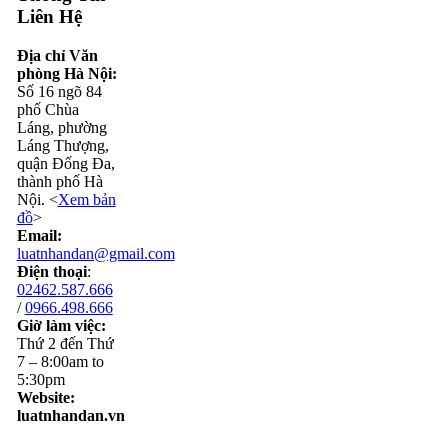
Liên Hệ
Địa chỉ Văn
phòng Hà Nội:
Số 16 ngõ 84
phố Chùa
Láng, phường
Láng Thượng,
quận Đống Đa,
thành phố Hà
Nội. <
Xem bản
đồ
>
Email:
luatnhandan@gmail.com
Điện thoại
:
02462.587.666
/
0966.498.666
Giờ làm việc:
Thứ 2 đến Thứ
7 – 8:00am to
5:30pm
Website:
luatnhandan.vn