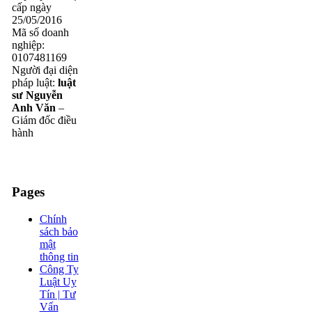
cấp ngày
25/05/2016
Mã số doanh
nghiệp:
0107481169
Người đại diện
pháp luật:
luật
sư Nguyễn
Anh Văn
–
Giám đốc điều
hành
Pages
Chính
sách bảo
mật
thông tin
Công Ty
Luật Uy
Tín | Tư
Vấn