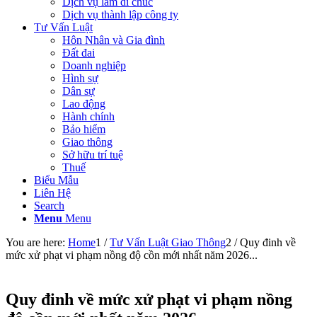
Dịch vụ làm di chúc
Dịch vụ thành lập công ty
Tư Vấn Luật
Hôn Nhân và Gia đình
Đất đai
Doanh nghiệp
Hình sự
Dân sự
Lao động
Hành chính
Bảo hiểm
Giao thông
Sở hữu trí tuệ
Thuế
Biểu Mẫu
Liên Hệ
Search
Menu
Menu
You are here:
Home
1
/
Tư Vấn Luật Giao Thông
2
/
Quy đinh về
mức xử phạt vi phạm nồng độ cồn mới nhất năm 2026...
Quy đinh về mức xử phạt vi phạm nồng