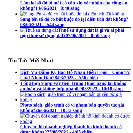
Làm lại sổ đỏ bị mất có cần xin xác nhận của công an
không?
14/06/2021 - 8:40 sáng
Sang tên sổ đỏ có bắt buộc đo lại diện tích đất không?
08/06/2021 - 9:44 sáng
Thuế sử dụng đất là gì và ai phải
nộp thuế sử dụng đất?
07/06/2021 - 8:59 sáng
Tin Tức Mới Nhất
Dịch Vụ Đăng Ký Bảo Hộ Nhãn Hiệu Logo – Công Ty
Luật Nhân Dân
28/03/2023 - 2:56 chiều
Tổng hợp 9 app vay tiền Trung Quốc nặng lãi không
an toàn và không hợp pháp
02/03/2023 - 10:18 sáng
Photo sách, giáo trình có vi phạm bản quyền tác giả
không?
26/06/2021 - 10:13 sáng
Chuyển đổi doanh nghiệp thành hộ kinh doanh có
được không?
25/06/2021 - 4:05 chiều