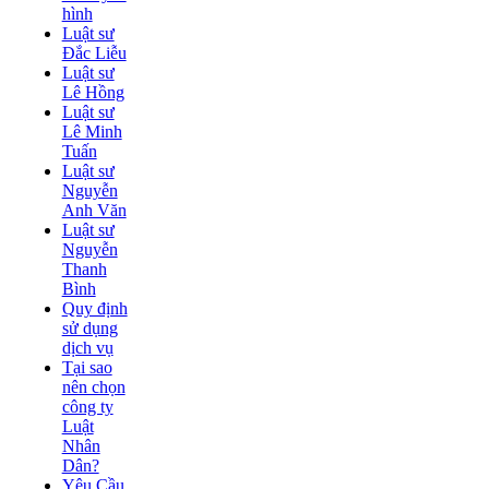
hình
Luật sư
Đắc Liễu
Luật sư
Lê Hồng
Luật sư
Lê Minh
Tuấn
Luật sư
Nguyễn
Anh Văn
Luật sư
Nguyễn
Thanh
Bình
Quy định
sử dụng
dịch vụ
Tại sao
nên chọn
công ty
Luật
Nhân
Dân?
Yêu Cầu