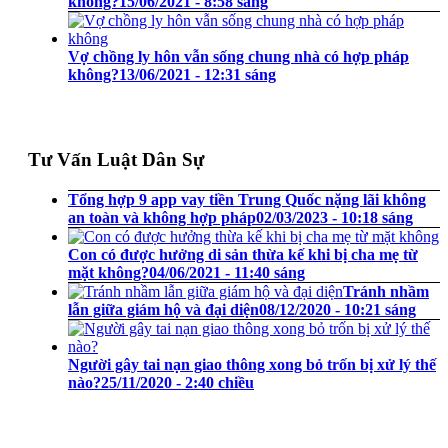
không?
15/06/2021 - 8:58 sáng
Vợ chồng ly hôn vẫn sống chung nhà có hợp pháp
không?
13/06/2021 - 12:31 sáng
Tư Vấn Luật Dân Sự
Tổng hợp 9 app vay tiền Trung Quốc nặng lãi không
an toàn và không hợp pháp
02/03/2023 - 10:18 sáng
Con có được hưởng di sản thừa kế khi bị cha mẹ từ
mặt không?
04/06/2021 - 11:40 sáng
Tránh nhầm
lẫn giữa giám hộ và đại diện
08/12/2020 - 10:21 sáng
Người gây tai nạn giao thông xong bỏ trốn bị xử lý thế
nào?
25/11/2020 - 2:40 chiều