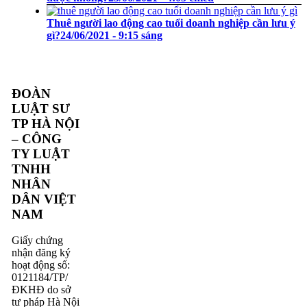
Thuê người lao động cao tuổi doanh nghiệp cần lưu ý
gì?
24/06/2021 - 9:15 sáng
ĐOÀN
LUẬT SƯ
TP HÀ NỘI
– CÔNG
TY LUẬT
TNHH
NHÂN
DÂN VIỆT
NAM
Giấy chứng
nhận đăng ký
hoạt động số:
0121184/TP/
ĐKHĐ do sở
tư pháp Hà Nội