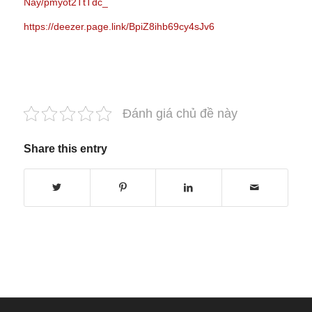
Nay/pmyot2TtTdc_
https://deezer.page.link/BpiZ8ihb69cy4sJv6
Đánh giá chủ đề này
Share this entry