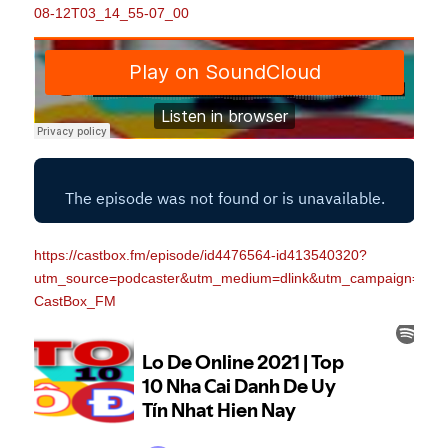
08-12T03_14_55-07_00
https://castbox.fm/episode/id4476564-id413540320?
utm_source=podcaster&utm_medium=dlink&utm_campaign
CastBox_FM