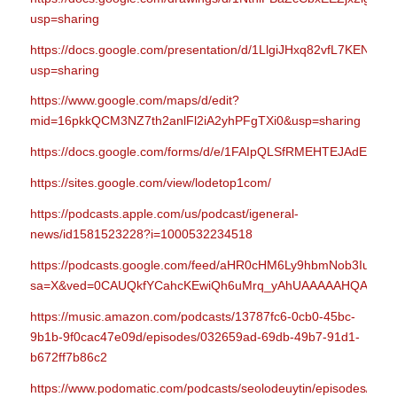
usp=sharing
https://docs.google.com/presentation/d/1LlgiJHxq82vfL7KENqW
usp=sharing
https://www.google.com/maps/d/edit?
mid=16pkkQCM3NZ7th2anlFl2iA2yhPFgTXi0&usp=sharing
https://docs.google.com/forms/d/e/1FAIpQLSfRMEHTEJAdExc
https://sites.google.com/view/lodetop1com/
https://podcasts.apple.com/us/podcast/igeneral-
news/id1581523228?i=1000532234518
https://podcasts.google.com/feed/aHR0cHM6Ly9hbmNob3
sa=X&ved=0CAUQkfYCahcKEwiQh6uMrq_yAhUAAAAAHQAAAA
https://music.amazon.com/podcasts/13787fc6-0cb0-45bc-
9b1b-9f0cac47e09d/episodes/032659ad-69db-49b7-91d1-
b672ff7b86c2
https://www.podomatic.com/podcasts/seolodeuytin/episodes/2021