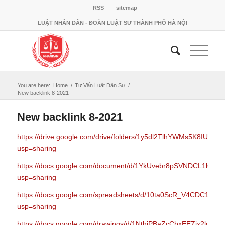
RSS
sitemap
LUẬT NHÂN DÂN - ĐOÀN LUẬT SƯ THÀNH PHỐ HÀ NỘI
You are here:
Home
/
Tư Vấn Luật Dân Sự
/
New backlink 8-2021
New backlink 8-2021
https://drive.google.com/drive/folders/1y5dl2TlhYWMs5K8IUnT0
usp=sharing
https://docs.google.com/document/d/1YkUvebr8pSVNDCL1lCSC
usp=sharing
https://docs.google.com/spreadsheets/d/10ta0ScR_V4CDC1n
usp=sharing
https://docs.google.com/drawings/d/1NthiPBaZcCbxEEZjx2lgJxx