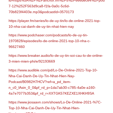
id=https%3A%2F%2Fanchor.fm%2Fs%2F666dece4%2Fpodcast%2
7-12%252F563d9ca8-f1fa-0a0c-5c6d-
70b823f4403e.mp3&podcastId=3570173
https://player.fm/series/lo-de-uy-tin/lo-de-online-2021-top-
10-nha-cai-danh-de-uy-tin-nhat-hien-nay
https://www.podchaser.com/podcasts/lo-de-uy-tin-
1970828/episodes/lo-de-online-2021-top-10-nha-c-
96627460
https://www.breaker.audio/lo-de-uy-tin-soi-cau-lo-de-online-
3-mien-mien-phi/e/92193669
https://www.audible.com/pd/Lo-De-Online-2021-Top-10-
Nha-Cai-Danh-De-Uy-Tin-Nhat-Hien-Nay-
Podcast/B0982H7HCV?ref=a_pd_item-
n_c0_lAsin_0_0&pf_rd_p=1da7ab30-c785-4a0e-a160-
4a7e7077b353&pf_rd_r=XXTGK57KEZXE1XHKH9SA
https://www.jiosaavn.com/shows/Lo-De-Online-2021-%7C-
Top-10-Nha-Cai-Danh-De-Uy-Tin-Nhat-Hien-