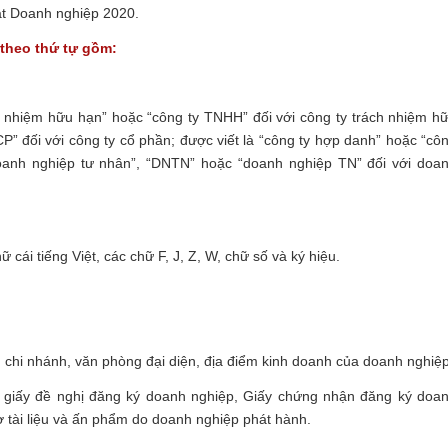
ật Doanh nghiệp 2020.
 theo thứ tự gồm:
ch nhiệm hữu hạn” hoặc “công ty TNHH” đối với công ty trách nhiệm h
CP” đối với công ty cổ phần; được viết là “công ty hợp danh” hoặc “cô
doanh nghiệp tư nhân”, “DNTN” hoặc “doanh nghiệp TN” đối với doa
 cái tiếng Việt, các chữ F, J, Z, W, chữ số và ký hiệu.
, chi nhánh, văn phòng đại diện, địa điểm kinh doanh của doanh nghiệp
g giấy đề nghị đăng ký doanh nghiệp, Giấy chứng nhận đăng ký doa
 sơ tài liệu và ấn phẩm do doanh nghiệp phát hành.