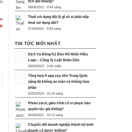
tích đất không?
nh
08/06/2021 - 9:44 sáng
Thuế sử dụng đất là gì và ai phải nộp
ữu
thuế sử dụng đất?
ật
07/06/2021 - 8:59 sáng
TIN TỨC MỚI NHẤT
Dịch Vụ Đăng Ký Bảo Hộ Nhãn Hiệu
Logo – Công Ty Luật Nhân Dân
28/03/2023 - 2:56 chiều
Tổng hợp 9 app vay tiền Trung Quốc
nặng lãi không an toàn và không hợp
pháp
02/03/2023 - 10:18 sáng
Photo sách, giáo trình có vi phạm bản
quyền tác giả không?
26/06/2021 - 10:13 sáng
Chuyển đổi doanh nghiệp thành hộ kinh
doanh có được không?