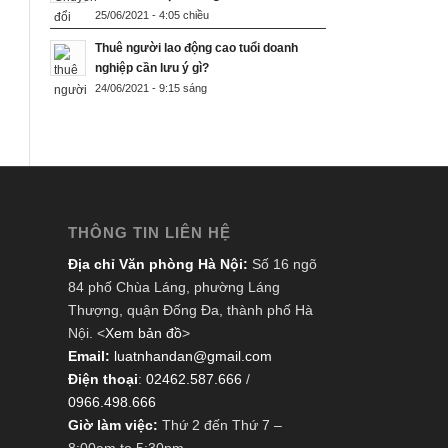
25/06/2021 - 4:05 chiều
Thuê người lao động cao tuổi doanh
nghiệp cần lưu ý gì?
24/06/2021 - 9:15 sáng
THÔNG TIN LIÊN HỆ
Địa chỉ Văn phòng Hà Nội:
Số 16 ngõ
84 phố Chùa Láng, phường Láng
Thượng, quận Đống Đa, thành phố Hà
Nội. <
Xem bản đồ
>
Email:
luatnhandan@gmail.com
Điện thoại
:
02462.587.666
/
0966.498.666
Giờ làm việc:
Thứ 2 đến Thứ 7 –