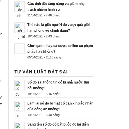
ụm
Các tình tiết tăng nặng và giảm nhẹ
trách nhiệm hình sự
21/04/2021 - 7:46 chiều
Thế nào là giết người do vượt quá giới
i,
hạn phòng vệ chính đáng?
ên
19/04/2021 - 7:43 chiều
Chơi game hay cá cược online có phạm
pháp hay không?
05/04/2021 - 11:13 sáng
TƯ VẤN LUẬT ĐẤT ĐAI
t,
Sổ đỏ sai thông tin có bị nhà nước thu
hồi không?
19/06/2021 - 5:16 chiều
h”
Làm lại sổ đỏ bị mất có cần xin xác nhận
ểm
của công an không?
14/06/2021 - 8:40 sáng
Sang tên sổ đỏ có bắt buộc đo lại diện