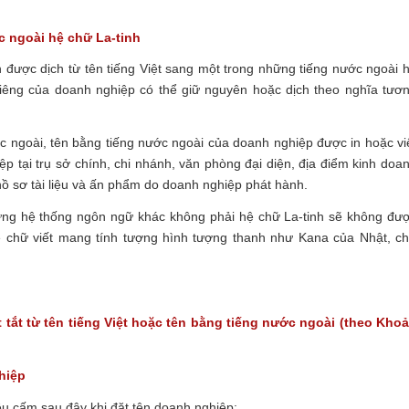
c ngoài hệ chữ La-tinh
n được dịch từ tên tiếng Việt sang một trong những tiếng nước ngoài 
 riêng của doanh nghiệp có thể giữ nguyên hoặc dịch theo nghĩa tươ
 ngoài, tên bằng tiếng nước ngoài của doanh nghiệp được in hoặc vi
ệp tại trụ sở chính, chi nhánh, văn phòng đại diện, địa điểm kinh doa
hồ sơ tài liệu và ấn phẩm do doanh nghiệp phát hành.
hững hệ thống ngôn ngữ khác không phải hệ chữ La-tinh sẽ không đư
ệ chữ viết mang tính tượng hình tượng thanh như Kana của Nhật, c
t tắt từ tên tiếng Việt hoặc tên bằng tiếng nước ngoài (theo Kho
hiệp
u cấm sau đây khi đặt tên doanh nghiệp: