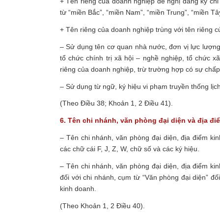
+ Tên riêng của doanh nghiệp đề nghị đăng ký chỉ
từ “miền Bắc”, “miền Nam”, “miền Trung”, “miền Tâ
+ Tên riêng của doanh nghiệp trùng với tên riêng 
– Sử dụng tên cơ quan nhà nước, đơn vị lực lượng v
tổ chức chính trị xã hội – nghề nghiệp, tổ chức 
riêng của doanh nghiệp, trừ trường hợp có sự chấp
– Sử dụng từ ngữ, ký hiệu vi phạm truyền thống lị
(Theo Điều 38; Khoản 1, 2 Điều 41).
6. Tên chi nhánh, văn phòng đại diện và địa đ
– Tên chi nhánh, văn phòng đại diện, địa điểm kin
các chữ cái F, J, Z, W, chữ số và các ký hiệu.
– Tên chi nhánh, văn phòng đại diện, địa điểm k
đối với chi nhánh, cụm từ “Văn phòng đại diện” đố
kinh doanh.
(Theo Khoản 1, 2 Điều 40).