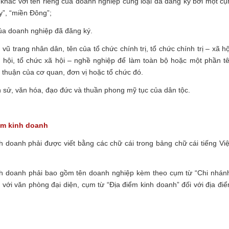
 khác với tên riêng của doanh nghiệp cùng loại đã đăng ký bởi một c
y”, “miền Đông”;
của doanh nghiệp đã đăng ký.
ũ trang nhân dân, tên của tổ chức chính trị, tổ chức chính trị – xã hộ
xã hội, tổ chức xã hội – nghề nghiệp để làm toàn bộ hoặc một phần t
 thuận của cơ quan, đơn vị hoặc tổ chức đó.
ch sử, văn hóa, đạo đức và thuần phong mỹ tục của dân tộc.
iểm kinh doanh
h doanh phải được viết bằng các chữ cái trong bảng chữ cái tiếng Việ
inh doanh phải bao gồm tên doanh nghiệp kèm theo cụm từ “Chi nhán
i với văn phòng đại diện, cụm từ “Địa điểm kinh doanh” đối với địa đi