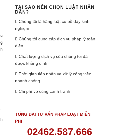
TẠI SAO NÊN CHỌN LUẬT NHÂN
DÂN?
Chúng tôi là hãng luật có bề dày kinh
nghiệm
ữu
Chúng tôi cung cấp dịch vụ pháp lý toàn
ng
diện
nh
Chất lượng dịch vụ của chúng tôi đã
được khẳng định
Thời gian tiếp nhận và xử lý công việc
nhanh chóng
Chi phí vô cùng cạnh tranh
.
TỔNG ĐÀI TƯ VẤN PHÁP LUẬT MIỄN
nh
PHÍ
02462.587.666