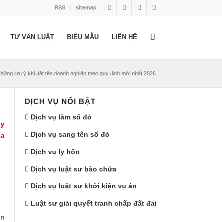
RSS
sitemap
TƯ VẤN LUẬT
BIỂU MẪU
LIÊN HỆ
hững lưu ý khi đặt tên doanh nghiệp theo quy định mới nhất 2026...
DỊCH VỤ NỔI BẬT
Dịch vụ làm sổ đỏ
ậy
Dịch vụ sang tên sổ đỏ
ủa
Dịch vụ ly hôn
Dịch vụ luật sư bào chữa
Dịch vụ luật sư khởi kiện vụ án
Luật sư giải quyết tranh chấp đất đai
ên