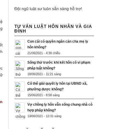
Đội ngũ luật sư luôn sẵn sàng hỗ trợ!
hệ
TƯ VẤN LUẬT HÔN NHÂN VÀ GIA
ng
ĐÌNH
Con cái có quyền ngăn cản cha mẹ ly
ết
hôn không?
nh
21/06/2021 - 4:38 chiều
Sống thử trước khi kết hôn có vi phạm
ợc
pháp luật không?
18/06/2021 - 11:21 sáng
hữ
Có thể giải quyết ly hôn tại UBND xã,
phường được không?
15/06/2021 - 8:58 sáng
ản
Vợ chồng ly hôn vẫn sống chung nhà có
hợp pháp không?
13/06/2021 - 12:31 sáng