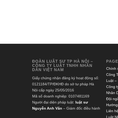
ĐOÀN LUẬT SƯ TP HÀ NỘI –
PAG
CÔNG TY LUẬT TNHH NHÂN
Chính 
DÂN VIỆT NAM
Công T
Giấy chứng nhận đăng ký hoạt động số:
Luật –
0121184/TP/ĐKHĐ do sở tư pháp Hà
Công ty
Nội cấp ngày 25/05/2016
Nhân 
Mã số doanh nghiệp: 0107481169
Đội ngũ
Người đại diện pháp luật:
luật sư
Hướng 
Nguyễn Anh Văn
– Giám đốc điều hành
Liên h
Luật N