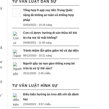
TƯ VẤN LUẬT DÂN SỰ
ký
Tổng hợp 9 app vay tiền Trung Quốc
nặng lãi không an toàn và không hợp
pháp
02/03/2023 - 10:18 sáng
Con có được hưởng di sản thừa kế khi
bị cha mẹ từ mặt không?
04/06/2021 - 11:40 sáng
đã
Tránh nhầm lẫn giữa giám hộ và đại diện
08/12/2020 - 10:21 sáng
tự
Người gây tai nạn giao thông xong bỏ
ên
trốn bị xử lý thế nào?
25/11/2020 - 2:40 chiều
ký
TƯ VẤN LUẬT HÌNH SỰ
Điều kiện hưởng án treo đối với tội đánh
n”
bạc
22/04/2021 - 9:57 chiều