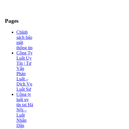
Pages
Chính
sách bảo
mật
thông tin
Công Ty
Luật Uy
Tín | Tư
Vấn
Pháp
Luật –
Dịch Vụ
Luật Sư
Công ty
luật uy
tín tại Hà
Nội –
Luật
Nhân
Dân