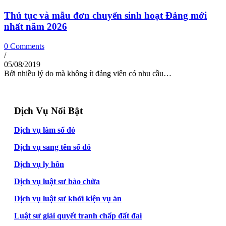
Thủ tục và mẫu đơn chuyển sinh hoạt Đảng mới
nhất năm 2026
0 Comments
/
05/08/2019
Bởi nhiều lý do mà không ít đảng viên có nhu cầu…
Dịch Vụ Nổi Bật
Dịch vụ làm sổ đỏ
Dịch vụ sang tên sổ đỏ
Dịch vụ ly hôn
Dịch vụ luật sư bào chữa
Dịch vụ luật sư khởi kiện vụ án
Luật sư giải quyết tranh chấp đất đai