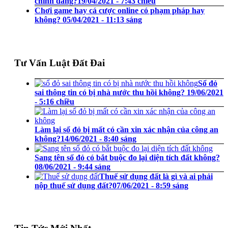
chính đáng?
19/04/2021 - 7:43 chiều
Chơi game hay cá cược online có phạm pháp hay
không?
05/04/2021 - 11:13 sáng
Tư Vấn Luật Đất Đai
Sổ đỏ
sai thông tin có bị nhà nước thu hồi không?
19/06/2021
- 5:16 chiều
Làm lại sổ đỏ bị mất có cần xin xác nhận của công an
không?
14/06/2021 - 8:40 sáng
Sang tên sổ đỏ có bắt buộc đo lại diện tích đất không?
08/06/2021 - 9:44 sáng
Thuế sử dụng đất là gì và ai phải
nộp thuế sử dụng đất?
07/06/2021 - 8:59 sáng