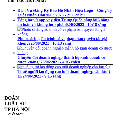
Tin Tức Mới Nhất
Dịch Vụ Đăng Ký Bảo Hộ Nhãn Hiệu Logo – Công Ty
Luật Nhân Dân
28/03/2023 - 2:56 chiều
Tổng hợp 9 app vay tiền Trung Quốc nặng lãi không
an toàn và không hợp pháp
02/03/2023 - 10:18 sáng
Photo sách, giáo trình có vi phạm bản quyền tác giả
không?
26/06/2021 - 10:13 sáng
Chuyển đổi doanh nghiệp thành hộ kinh doanh có
được không?
25/06/2021 - 4:05 chiều
Thuê người lao động cao tuổi doanh nghiệp cần lưu ý
gì?
24/06/2021 - 9:15 sáng
ĐOÀN
LUẬT SƯ
TP HÀ NỘI
– CÔNG