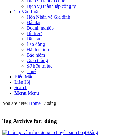
Dịch vụ làm di chúc
Dịch vụ thành lập công ty
Tư Vấn Luật
Hôn Nhân và Gia đình
Đất đai
Doanh nghiệp
Hình sự
Dân sự
Lao động
Hành chính
Bảo hiểm
Giao thông
Sở hữu trí tuệ
Thuế
Biểu Mẫu
Liên Hệ
Search
Menu
Menu
You are here:
Home
1
/
đảng
Tag Archive for:
đảng