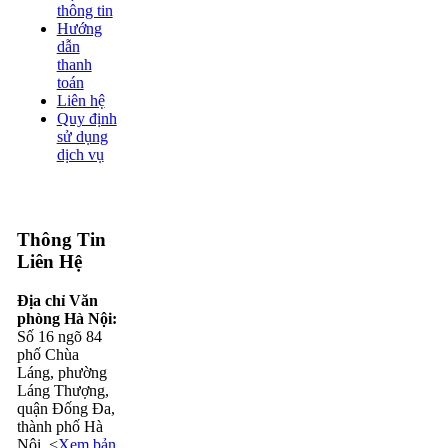
thông tin
Hướng
dẫn
thanh
toán
Liên hệ
Quy định
sử dụng
dịch vụ
Thông Tin
Liên Hệ
Địa chỉ Văn
phòng Hà Nội:
Số 16 ngõ 84
phố Chùa
Láng, phường
Láng Thượng,
quận Đống Đa,
thành phố Hà
Nội. <
Xem bản