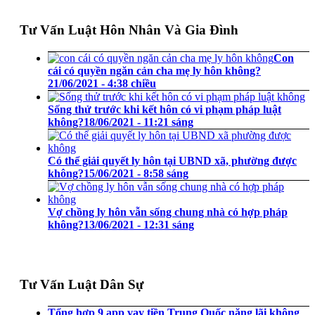
Tư Vấn Luật Hôn Nhân Và Gia Đình
Con
cái có quyền ngăn cản cha mẹ ly hôn không?
21/06/2021 - 4:38 chiều
Sống thử trước khi kết hôn có vi phạm pháp luật
không?
18/06/2021 - 11:21 sáng
Có thể giải quyết ly hôn tại UBND xã, phường được
không?
15/06/2021 - 8:58 sáng
Vợ chồng ly hôn vẫn sống chung nhà có hợp pháp
không?
13/06/2021 - 12:31 sáng
Tư Vấn Luật Dân Sự
Tổng hợp 9 app vay tiền Trung Quốc nặng lãi không