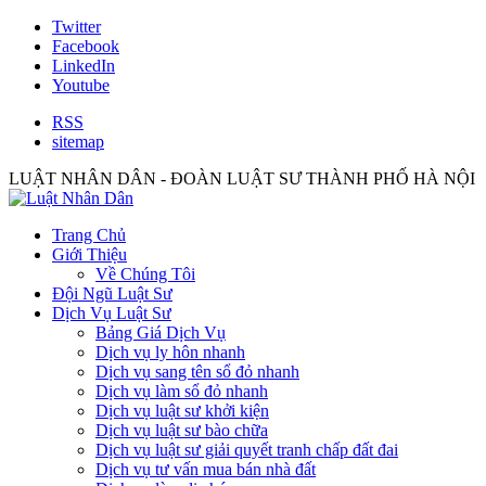
Twitter
Facebook
LinkedIn
Youtube
RSS
sitemap
LUẬT NHÂN DÂN - ĐOÀN LUẬT SƯ THÀNH PHỐ HÀ NỘI
Trang Chủ
Giới Thiệu
Về Chúng Tôi
Đội Ngũ Luật Sư
Dịch Vụ Luật Sư
Bảng Giá Dịch Vụ
Dịch vụ ly hôn nhanh
Dịch vụ sang tên sổ đỏ nhanh
Dịch vụ làm sổ đỏ nhanh
Dịch vụ luật sư khởi kiện
Dịch vụ luật sư bào chữa
Dịch vụ luật sư giải quyết tranh chấp đất đai
Dịch vụ tư vấn mua bán nhà đất