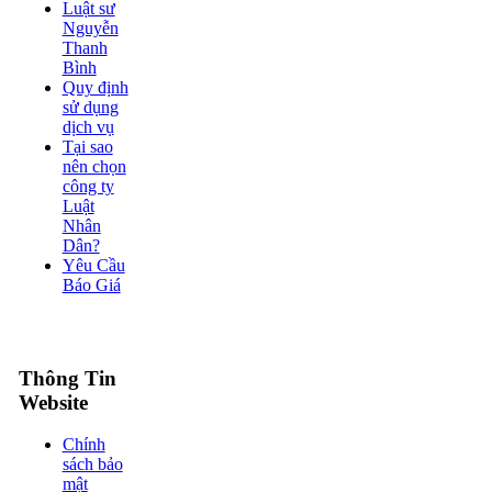
Luật sư
Nguyễn
Thanh
Bình
Quy định
sử dụng
dịch vụ
Tại sao
nên chọn
công ty
Luật
Nhân
Dân?
Yêu Cầu
Báo Giá
Thông Tin
Website
Chính
sách bảo
mật