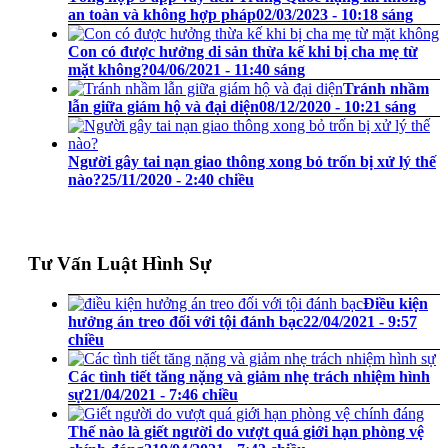
an toàn và không hợp pháp
02/03/2023 - 10:18 sáng
Con có được hưởng di sản thừa kế khi bị cha mẹ từ
mặt không?
04/06/2021 - 11:40 sáng
Tránh nhầm
lẫn giữa giám hộ và đại diện
08/12/2020 - 10:21 sáng
Người gây tai nạn giao thông xong bỏ trốn bị xử lý thế
nào?
25/11/2020 - 2:40 chiều
Tư Vấn Luật Hình Sự
Điều kiện
hưởng án treo đối với tội đánh bạc
22/04/2021 - 9:57
chiều
Các tình tiết tăng nặng và giảm nhẹ trách nhiệm hình
sự
21/04/2021 - 7:46 chiều
Thế nào là giết người do vượt quá giới hạn phòng vệ