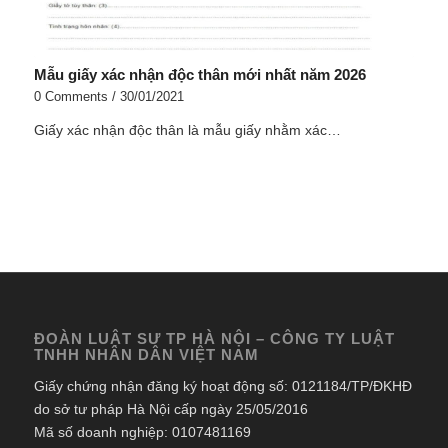
Mẫu giấy xác nhận độc thân mới nhất năm 2026
0 Comments
/
30/01/2021
Giấy xác nhận độc thân là mẫu giấy nhằm xác…
ĐOÀN LUẬT SƯ TP HÀ NỘI – CÔNG TY LUẬT
TNHH NHÂN DÂN VIỆT NAM
Giấy chứng nhận đăng ký hoạt động số: 0121184/TP/ĐKHĐ
do sở tư pháp Hà Nội cấp ngày 25/05/2016
Mã số doanh nghiệp: 0107481169