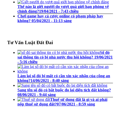
Thế nào là giết người do vượt quá giới hạn phòng vệ
chính đáng?
19/04/2021 - 7:43 chiều
Chơi game hay cá cược online có phạm pháp hay
không?
05/04/2021 - 11:13 sáng
Tư Vấn Luật Đất Đai
Sổ đỏ
sai thông tin có bị nhà nước thu hồi không?
19/06/2021
- 5:16 chiều
Làm lại sổ đỏ bị mất có cần xin xác nhận của công an
không?
14/06/2021 - 8:40 sáng
Sang tên sổ đỏ có bắt buộc đo lại diện tích đất không?
08/06/2021 - 9:44 sáng
Thuế sử dụng đất là gì và ai phải
nộp thuế sử dụng đất?
07/06/2021 - 8:59 sáng