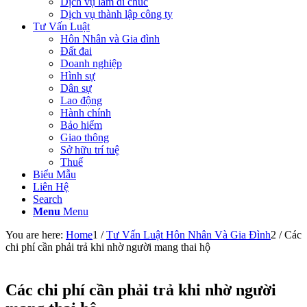
Dịch vụ làm di chúc
Dịch vụ thành lập công ty
Tư Vấn Luật
Hôn Nhân và Gia đình
Đất đai
Doanh nghiệp
Hình sự
Dân sự
Lao động
Hành chính
Bảo hiểm
Giao thông
Sở hữu trí tuệ
Thuế
Biểu Mẫu
Liên Hệ
Search
Menu
Menu
You are here:
Home
1
/
Tư Vấn Luật Hôn Nhân Và Gia Đình
2
/
Các
chi phí cần phải trả khi nhờ người mang thai hộ
Các chi phí cần phải trả khi nhờ người