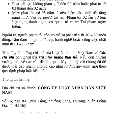
Phạt cải tạo không giam giữ đến 02 năm hoặc phạt tù từ
03 tháng đến 02 năm.
Mức phạt lên tới 05 năm tù nếu thêm các tình tiết tăng
nặng như: Với 02 người trở lên; Phạm tội 02 lần trở lên;
Lợi dụng danh nghĩa cơ quan, tổ chức; Tái phạm nguy
hiểm.
Ngoài ra, người phạm tội còn có thể bị phạt tiền từ 10 – 50 triệu
đồng, cấm đảm nhiệm chức vụ, hành nghề hoặc công việc nhất
định từ 01 – 05 năm.
Trên đây là những chia sẻ của Luật Nhân dân Việt Nam về
Các
chi phí cần phải trả khi nhờ mang thai hộ
.
Nếu còn những
vướng mắc về các vấn đề liên quan hãy liên hệ với chúng tôi để
được giải đáp nhanh chóng, cập nhật những quy định mới theo
quy định pháp luật hiện hành.
Thông tin liên hệ:
Địa chỉ trụ sở chính:
CÔNG TY LUẬT NHÂN DÂN VIỆT
NAM
Số 16, ngõ 84 Chùa Láng, phường Láng Thượng, quận Đống
Đa, TP Hà Nội