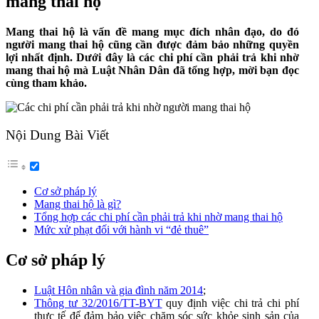
mang thai hộ
Mang thai hộ là vấn đề mang mục đích nhân đạo, do đó
người mang thai hộ cũng cần được đảm bảo những quyền
lợi nhất định. Dưới đây là các chi phí cần phải trả khi nhờ
mang thai hộ mà Luật Nhân Dân đã tổng hợp, mời bạn đọc
cùng tham khảo.
Nội Dung Bài Viết
Cơ sở pháp lý
Mang thai hộ là gì?
Tổng hợp các chi phí cần phải trả khi nhờ mang thai hộ
Mức xử phạt đối với hành vi “đẻ thuê”
Cơ sở pháp lý
Luật Hôn nhân và gia đình năm 2014
;
Thông tư 32/2016/TT-BYT
quy định việc chi trả chi phí
thực tế để đảm bảo việc chăm sóc sức khỏe sinh sản của