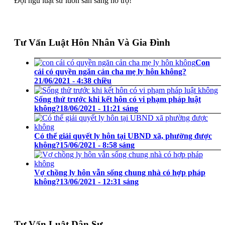
Đội ngũ luật sư luôn sẵn sàng hỗ trợ!
Tư Vấn Luật Hôn Nhân Và Gia Đình
Con
cái có quyền ngăn cản cha mẹ ly hôn không?
21/06/2021 - 4:38 chiều
Sống thử trước khi kết hôn có vi phạm pháp luật
không?
18/06/2021 - 11:21 sáng
Có thể giải quyết ly hôn tại UBND xã, phường được
không?
15/06/2021 - 8:58 sáng
Vợ chồng ly hôn vẫn sống chung nhà có hợp pháp
không?
13/06/2021 - 12:31 sáng
Tư Vấn Luật Dân Sự