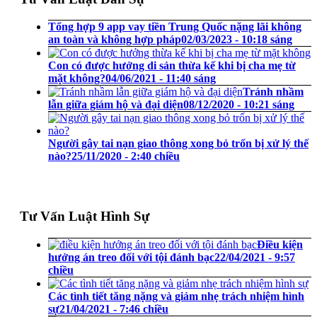
Tổng hợp 9 app vay tiền Trung Quốc nặng lãi không
an toàn và không hợp pháp
02/03/2023 - 10:18 sáng
Con có được hưởng di sản thừa kế khi bị cha mẹ từ
mặt không?
04/06/2021 - 11:40 sáng
Tránh nhầm
lẫn giữa giám hộ và đại diện
08/12/2020 - 10:21 sáng
Người gây tai nạn giao thông xong bỏ trốn bị xử lý thế
nào?
25/11/2020 - 2:40 chiều
Tư Vấn Luật Hình Sự
Điều kiện
hưởng án treo đối với tội đánh bạc
22/04/2021 - 9:57
chiều
Các tình tiết tăng nặng và giảm nhẹ trách nhiệm hình
sự
21/04/2021 - 7:46 chiều