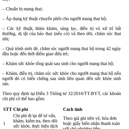
– Chuẩn bị mang thai;
– Áp dụng kỹ thuật chuyển phôi cho người mang thai hộ;
– Các kỹ thuật, thăm khám, sàng lọc, điều trị và xử trí bất
thường, dị tật của bào thai (nếu có) và theo dõi, chăm sóc thai
nhi;
– Quá trình sinh đẻ, chăm sóc người mang thai hộ trong 42 ngày
đầu hoặc đến thời điểm giao đứa trẻ;
– Khám sức khỏe tổng quát sau sinh cho người mang thai hộ;
– Khám, điều trị, chăm sóc sức khỏe cho người mang thai hộ nếu
người đó có biến chứng sau sinh liên quan đến sức khỏe sinh
sản.
Theo quy định tại Điều 3 Thông tư 32/2016/TT-BYT, các khoản
chi phí có thể bao gồm:
STT
Chi phí
Cách tính
Chi phí đi lại để tư vấn,
Theo giá ghi trên vé, hóa đơn
khám, kiểm tra, theo dõi
1
hoặc giấy biên nhận thanh toán
sức khỏe, thực hiện dịch
với chủ phương tiện;