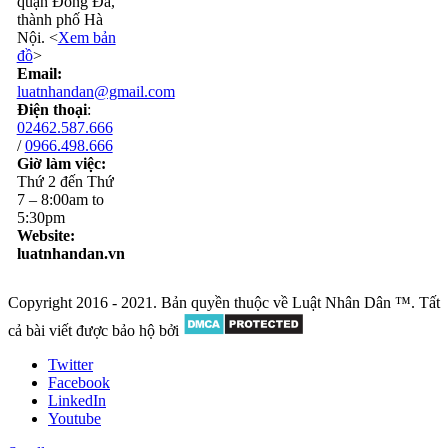
quận Đống Đa,
thành phố Hà
Nội. <
Xem bản
đồ
>
Email:
luatnhandan@gmail.com
Điện thoại
:
02462.587.666
/
0966.498.666
Giờ làm việc:
Thứ 2 đến Thứ
7 – 8:00am to
5:30pm
Website:
luatnhandan.vn
Copyright 2016 - 2021. Bản quyền thuộc về Luật Nhân Dân ™. Tất
cả bài viết được bảo hộ bởi
Twitter
Facebook
LinkedIn
Youtube