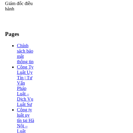
Giám đốc điều
hành
Pages
Chính
sách bảo
mật
thông tin
Công Ty
Luật Uy
Tín | Tư
Vấn
Pháp
Luật –
Dịch Vụ
Luật Sư
Công ty
luật uy
tín tại Hà
Nội –
Luật