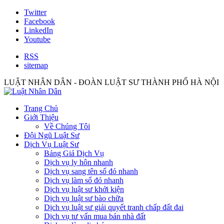
Twitter
Facebook
LinkedIn
Youtube
RSS
sitemap
LUẬT NHÂN DÂN - ĐOÀN LUẬT SƯ THÀNH PHỐ HÀ NỘI
Trang Chủ
Giới Thiệu
Về Chúng Tôi
Đội Ngũ Luật Sư
Dịch Vụ Luật Sư
Bảng Giá Dịch Vụ
Dịch vụ ly hôn nhanh
Dịch vụ sang tên sổ đỏ nhanh
Dịch vụ làm sổ đỏ nhanh
Dịch vụ luật sư khởi kiện
Dịch vụ luật sư bào chữa
Dịch vụ luật sư giải quyết tranh chấp đất đai
Dịch vụ tư vấn mua bán nhà đất