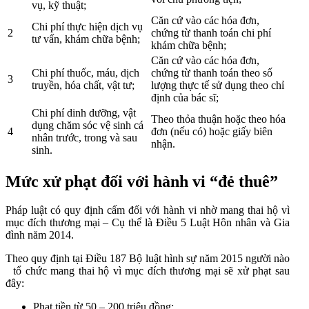
vụ, kỹ thuật;
Căn cứ vào các hóa đơn,
Chi phí thực hiện dịch vụ
2
chứng từ thanh toán chi phí
tư vấn, khám chữa bệnh;
khám chữa bệnh;
Căn cứ vào các hóa đơn,
Chi phí thuốc, máu, dịch
chứng từ thanh toán theo số
3
truyền, hóa chất, vật tư;
lượng thực tế sử dụng theo chỉ
định của bác sĩ;
Chi phí dinh dưỡng, vật
Theo thỏa thuận hoặc theo hóa
dụng chăm sóc vệ sinh cá
4
đơn (nếu có) hoặc giấy biên
nhân trước, trong và sau
nhận.
sinh.
Mức xử phạt đối với hành vi “đẻ thuê”
Pháp luật có quy định cấm đối với hành vi nhờ mang thai hộ vì
mục đích thương mại – Cụ thể là Điều 5 Luật Hôn nhân và Gia
đình năm 2014.
Theo quy định tại Điều 187 Bộ luật hình sự năm 2015 người nào
tổ chức mang thai hộ vì mục đích thương mại sẽ xử phạt sau
đây:
Phạt tiền từ 50 – 200 triệu đồng;