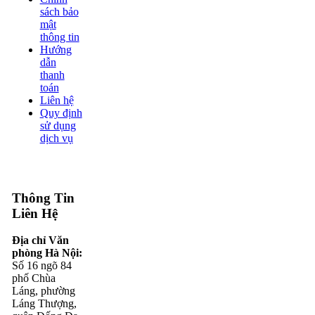
sách bảo
mật
thông tin
Hướng
dẫn
thanh
toán
Liên hệ
Quy định
sử dụng
dịch vụ
Thông Tin
Liên Hệ
Địa chỉ Văn
phòng Hà Nội:
Số 16 ngõ 84
phố Chùa
Láng, phường
Láng Thượng,