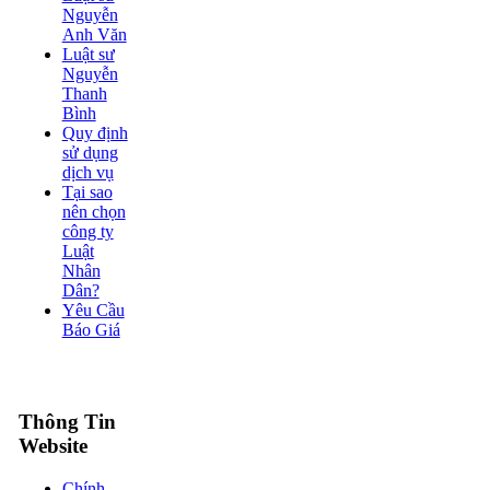
Nguyễn
Anh Văn
Luật sư
Nguyễn
Thanh
Bình
Quy định
sử dụng
dịch vụ
Tại sao
nên chọn
công ty
Luật
Nhân
Dân?
Yêu Cầu
Báo Giá
Thông Tin
Website
Chính