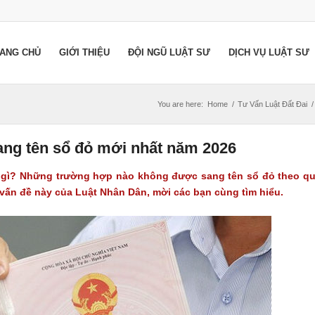
ANG CHỦ
GIỚI THIỆU
ĐỘI NGŨ LUẬT SƯ
DỊCH VỤ LUẬT SƯ
You are here:
Home
/
Tư Vấn Luật Đất Đai
/
ng tên sổ đỏ mới nhất năm 2026
 gì? Những trường hợp nào không được sang tên sổ đỏ theo q
 vấn đề này của Luật Nhân Dân, mời các bạn cùng tìm hiểu.