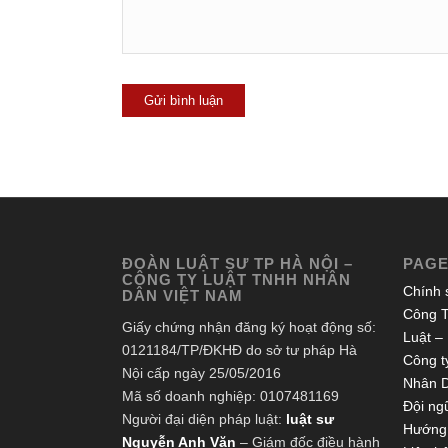
ĐOÀN LUẬT SƯ TP HÀ NỘI –
PAG
CÔNG TY LUẬT TNHH NHÂN
Chính 
DÂN VIỆT NAM
Công T
Giấy chứng nhận đăng ký hoạt động số:
Luật –
0121184/TP/ĐKHĐ do sở tư pháp Hà
Công ty
Nội cấp ngày 25/05/2016
Nhân 
Mã số doanh nghiệp: 0107481169
Đội ngũ
Người đại diện pháp luật:
luật sư
Hướng 
Nguyễn Anh Văn
– Giám đốc điều hành