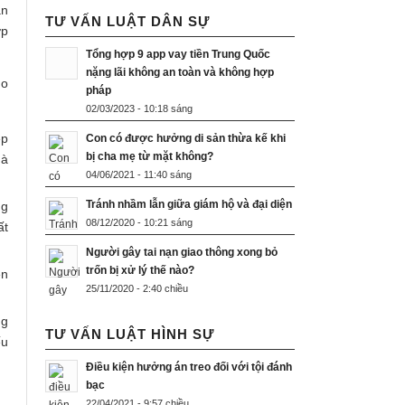
ận
TƯ VẤN LUẬT DÂN SỰ
ợp
Tổng hợp 9 app vay tiền Trung Quốc
nặng lãi không an toàn và không hợp
ho
pháp
02/03/2023 - 10:18 sáng
ệp
Con có được hưởng di sản thừa kế khi
bị cha mẹ từ mặt không?
mà
04/06/2021 - 11:40 sáng
Tránh nhầm lẫn giữa giám hộ và đại diện
ng
08/12/2020 - 10:21 sáng
ất
Người gây tai nạn giao thông xong bỏ
trốn bị xử lý thế nào?
ền
25/11/2020 - 2:40 chiều
ng
TƯ VẤN LUẬT HÌNH SỰ
ếu
Điều kiện hưởng án treo đối với tội đánh
bạc
22/04/2021 - 9:57 chiều