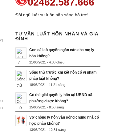
02462.587.666
Đội ngũ luật sư luôn sẵn sàng hỗ trợ!
TƯ VẤN LUẬT HÔN NHÂN VÀ GIA
ĐÌNH
ng
Con cái có quyền ngăn cản cha mẹ ly
hôn không?
21/06/2021 - 4:38 chiều
Sống thử trước khi kết hôn có vi phạm
pháp luật không?
18/06/2021 - 11:21 sáng
Có thể giải quyết ly hôn tại UBND xã,
ều
phường được không?
ền
15/06/2021 - 8:58 sáng
Vợ chồng ly hôn vẫn sống chung nhà có
hợp pháp không?
13/06/2021 - 12:31 sáng