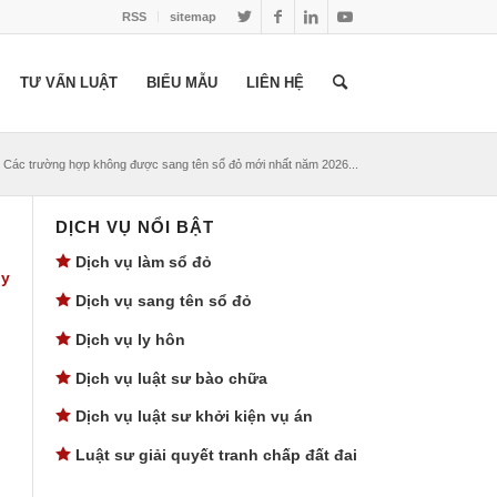
RSS
sitemap
TƯ VẤN LUẬT
BIỂU MẪU
LIÊN HỆ
Các trường hợp không được sang tên sổ đỏ mới nhất năm 2026...
DỊCH VỤ NỔI BẬT
Dịch vụ làm sổ đỏ
uy
Dịch vụ sang tên sổ đỏ
Dịch vụ ly hôn
Dịch vụ luật sư bào chữa
Dịch vụ luật sư khởi kiện vụ án
Luật sư giải quyết tranh chấp đất đai