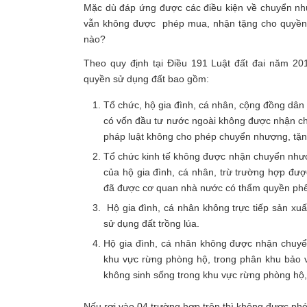
Mặc dù đáp ứng được các điều kiện về chuyển n
vẫn không được phép mua, nhận tặng cho quyền 
nào?
Theo quy định tại Điều 191 Luật đất đai năm 2
quyền sử dụng đất bao gồm:
Tổ chức, hộ gia đình, cá nhân, cộng đồng dân
có vốn đầu tư nước ngoài không được nhận c
pháp luật không cho phép chuyển nhượng, tặn
Tổ chức kinh tế không được nhận chuyển nhượ
của hộ gia đình, cá nhân, trừ trường hợp đư
đã được cơ quan nhà nước có thẩm quyền phê
Hộ gia đình, cá nhân không trực tiếp sản x
sử dụng đất trồng lúa.
Hộ gia đình, cá nhân không được nhận chuyể
khu vực rừng phòng hộ, trong phân khu bảo v
không sinh sống trong khu vực rừng phòng hộ,
Nếu rơi vào 04 trường hợp trên thì không được phé