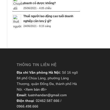
doanh có được không?
25/06/2021 - 4:05 chiều
Thuê người lao động cao tuổi doanh
nghiệp cần lưu ý gì?
24/06/2021 - 9:15 sáng
THÔNG TIN LIÊN HỆ
Địa chỉ Văn phòng Hà Nội:
Số 16 ngõ
84 phố Chùa Láng, phường Láng
Thượng, quận Đống Đa, thành phố Hà
Nội. <
Xem bản đồ
>
Email:
luatnhandan@gmail.com
Điện thoại
:
02462.587.666
/
0966.498.666