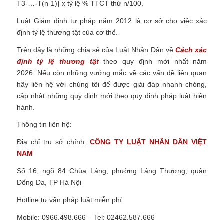
T3-…-T(n-1)} x tỷ lệ % TTCT thứ n/100.
Luật Giám định tư pháp năm 2012 là cơ sở cho việc xác
định tỷ lệ thương tật của cơ thể.
Trên đây là những chia sẻ của Luật Nhân Dân về
Cách xác
định tỷ lệ thương tật
theo quy định mới nhất năm
2026.
Nếu còn những vướng mắc về các vấn đề liên quan
hãy liên hệ với chúng tôi để được giải đáp nhanh chóng,
cập nhật những quy định mới theo quy định pháp luật hiện
hành.
Thông tin liên hệ:
Địa chỉ trụ sở chính:
CÔNG TY
LUẬT NHÂN DÂN VIỆT
NAM
Số 16, ngõ 84 Chùa Láng, phường Láng Thượng, quận
Đống Đa, TP Hà Nội
Hotline tư vấn pháp luật miễn phí:
Mobile: 0966.498.666 – Tel: 02462.587.666