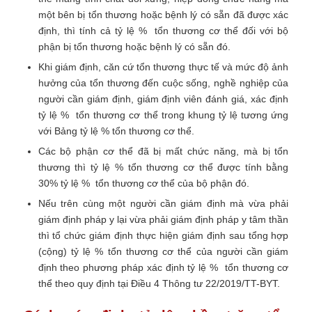
một bên bị tổn thương hoặc bệnh lý có sẵn đã được xác
định, thì tính cả tỷ lệ % tổn thương cơ thể đối với bộ
phận bị tổn thương hoặc bệnh lý có sẵn đó.
Khi giám định, căn cứ tổn thương thực tế và mức độ ảnh
hưởng của tổn thương đến cuộc sống, nghề nghiệp của
người cần giám định, giám định viên đánh giá, xác định
tỷ lệ % tổn thương cơ thể trong khung tỷ lệ tương ứng
với Bảng tỷ lệ % tổn thương cơ thể.
Các bộ phận cơ thể đã bị mất chức năng, mà bị tổn
thương thì tỷ lệ % tổn thương cơ thể được tính bằng
30% tỷ lệ % tổn thương cơ thể của bộ phận đó.
Nếu trên cùng một người cần giám định mà vừa phải
giám định pháp y lại vừa phải giám định pháp y tâm thần
thì tổ chức giám định thực hiện giám định sau tổng hợp
(cộng) tỷ lệ % tổn thương cơ thể của người cần giám
định theo phương pháp xác định tỷ lệ % tổn thương cơ
thể theo quy định tại Điều 4 Thông tư 22/2019/TT-BYT.