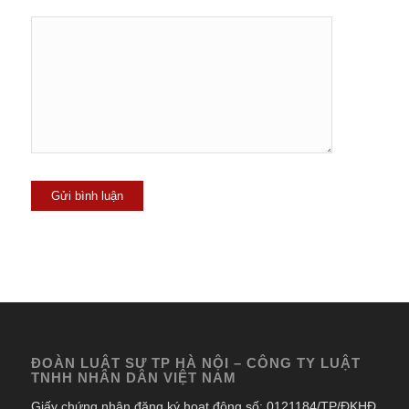
ĐOÀN LUẬT SƯ TP HÀ NỘI – CÔNG TY LUẬT
TNHH NHÂN DÂN VIỆT NAM
Giấy chứng nhận đăng ký hoạt động số: 0121184/TP/ĐKHĐ