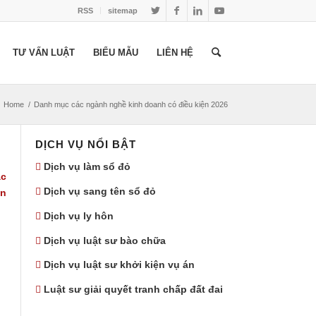
RSS
sitemap
TƯ VẤN LUẬT
BIỂU MẪU
LIÊN HỆ
Home
/
Danh mục các ngành nghề kinh doanh có điều kiện 2026
DỊCH VỤ NỔI BẬT
Dịch vụ làm sổ đỏ
ác
Dịch vụ sang tên sổ đỏ
ạn
Dịch vụ ly hôn
Dịch vụ luật sư bào chữa
Dịch vụ luật sư khởi kiện vụ án
Luật sư giải quyết tranh chấp đất đai