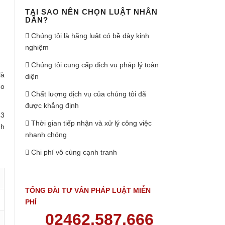
TẠI SAO NÊN CHỌN LUẬT NHÂN
DÂN?
Chúng tôi là hãng luật có bề dày kinh
nghiệm
Chúng tôi cung cấp dịch vụ pháp lý toàn
là
diện
do
Chất lượng dịch vụ của chúng tôi đã
được khẳng định
43
Thời gian tiếp nhận và xử lý công việc
nh
nhanh chóng
Chi phí vô cùng cạnh tranh
TỔNG ĐÀI TƯ VẤN PHÁP LUẬT MIỄN
PHÍ
02462.587.666