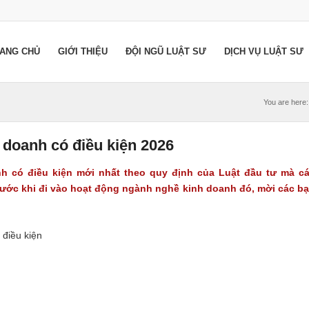
ANG CHỦ
GIỚI THIỆU
ĐỘI NGŨ LUẬT SƯ
DỊCH VỤ LUẬT SƯ
You are here:
doanh có điều kiện 2026
h có điều kiện
mới nhất theo quy định của Luật đầu tư mà c
rước khi đi vào hoạt động ngành nghề kinh doanh đó, mời các b