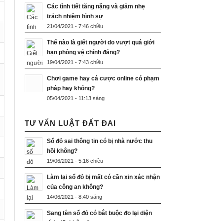
Các tình tiết tăng nặng và giảm nhẹ
trách nhiệm hình sự
21/04/2021 - 7:46 chiều
Thế nào là giết người do vượt quá giới
hạn phòng vệ chính đáng?
19/04/2021 - 7:43 chiều
Chơi game hay cá cược online có phạm
pháp hay không?
05/04/2021 - 11:13 sáng
TƯ VẤN LUẬT ĐẤT ĐAI
Sổ đỏ sai thông tin có bị nhà nước thu
hồi không?
19/06/2021 - 5:16 chiều
Làm lại sổ đỏ bị mất có cần xin xác nhận
của công an không?
14/06/2021 - 8:40 sáng
Sang tên sổ đỏ có bắt buộc đo lại diện