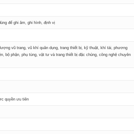
ùng để ghi âm, ghi hình, định vị
ợng vũ trang, vũ khí quân dụng, trang thiết bị, kỹ thuật, khí tài, phương
ện, bộ phận, phụ tùng, vật tư và trang thiết bị đặc chủng, công nghệ chuyên
ược quyền ưu tiên