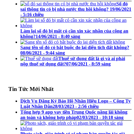
Sổ đỏ
sai thông tin có bị nhà nước thu hồi không?
19/06/2021
- 5:16 chiều
Làm lại sổ đỏ bị mất có cần xin xác nhận của công an
không?
14/06/2021 - 8:40 sáng
Sang tên sổ đỏ có bắt buộc đo lại diện tích đất không?
08/06/2021 - 9:44 sáng
Thuế sử dụng đất là gì và ai phải
nộp thuế sử dụng đất?
07/06/2021 - 8:59 sáng
Tin Tức Mới Nhất
Dịch Vụ Đăng Ký Bảo Hộ Nhãn Hiệu Logo – Công Ty
Luật Nhân Dân
28/03/2023 - 2:56 chiều
Tổng hợp 9 app vay tiền Trung Quốc nặng lãi không
an toàn và không hợp pháp
02/03/2023 - 10:18 sáng
Photo sách, giáo trình có vi phạm bản quyền tác giả