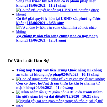
Sống thử trước khi kết hôn có vi phạm pháp luật
không?
18/06/2021 - 11:21 sáng
Có thể giải quyết ly hôn tại UBND xã, phường được
không?
15/06/2021 - 8:58 sáng
Vợ chồng ly hôn vẫn sống chung nhà có hợp pháp
không?
13/06/2021 - 12:31 sáng
Tư Vấn Luật Dân Sự
Tổng hợp 9 app vay tiền Trung Quốc nặng lãi không
an toàn và không hợp pháp
02/03/2023 - 10:18 sáng
Con có được hưởng di sản thừa kế khi bị cha mẹ từ
mặt không?
04/06/2021 - 11:40 sáng
Tránh nhầm
lẫn giữa giám hộ và đại diện
08/12/2020 - 10:21 sáng