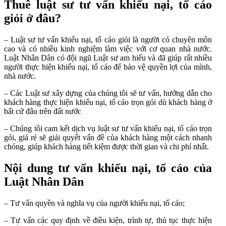
Thuê luật sư tư vấn khiếu nại, tố cáo
giỏi ở đâu?
– Luật sư tư vấn khiếu nại, tố cáo giỏi là người có chuyên môn
cao và có nhiều kinh nghiệm làm việc với cơ quan nhà nước.
Luật Nhân Dân có đội ngũ Luật sư am hiểu và đã giúp rất nhiều
người thực hiện khiếu nại, tố cáo để bảo vệ quyền lợi của mình,
nhà nước.
– Các Luật sư xây dựng của chúng tôi sẽ tư vấn, hướng dẫn cho
khách hàng thực hiện khiếu nại, tố cáo trọn gói dù khách hàng ở
bất cứ đâu trên đất nước
– Chúng tôi cam kết dịch vụ luật sư tư vấn khiếu nại, tố cáo trọn
gói, giá rẻ sẽ giải quyết vấn đề của khách hàng một cách nhanh
chóng, giúp khách hàng tiết kiệm được thời gian và chi phí nhất.
Nội dung tư vấn khiếu nại, tố cáo của
Luật Nhân Dân
– Tư vấn quyền và nghĩa vụ của người khiếu nại, tố cáo;
– Tư vấn các quy định về điều kiện, trình tự, thủ tục thực hiện