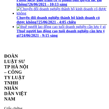
không?
26/06/2021 - 10:13 sáng
Chuyển đổi doanh nghiệp thành hộ kinh doanh có
được không?
25/06/2021 - 4:05 chiều
Thuê người lao động cao tuổi doanh nghiệp cần lưu ý
gì?
24/06/2021 - 9:15 sáng
ĐOÀN
LUẬT SƯ
TP HÀ NỘI
– CÔNG
TY LUẬT
TNHH
NHÂN
DÂN VIỆT
NAM
Giấy chứng