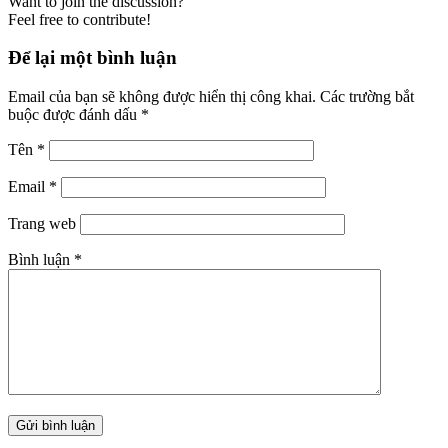
Want to join the discussion?
Feel free to contribute!
Để lại một bình luận
Email của bạn sẽ không được hiển thị công khai.
Các trường bắt
buộc được đánh dấu
*
Tên
*
Email
*
Trang web
Bình luận
*