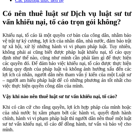
Các phương thức liên hệ
Có nên thuê luật sư Dịch vụ luật sư tư
vấn khiếu nại, tố cáo trọn gói không?
Khiếu nại, tố cáo là một quyền cơ bản của công dân, nhằm bảo
vệ trật tự kỷ cương, lợi ích của nhân dân, nhà nước, đảm bảo trật
tự xã hội, xử lý những hành vi vi phạm pháp luật. Tuy nhiên,
không phải ai cũng biết được pháp luật khiếu nại, tố cáo quy
định như thế nào, cũng như mình cần phải làm gì để thực hiện
các quyền đó. Để đảm bảo việc khiếu nại, tố cáo được thực hiện
đúng quy định của pháp luật và không ảnh hưởng xấu đến các
lợi ích cá nhân, người dân nên tham vấn ý kiến của một Luật sư
– người am hiểu pháp luật để có những phương án tốt nhất cho
việc thực hiện quyền công dân của mình.
Vậy khi nào nên thuê luật sư tư vấn khiếu nại, tố cáo?
Khi có căn cứ cho rằng quyền, lợi ích hợp pháp của mình hoặc
của nhà nước bị xâm phạm bởi các hành vi, quyết định hành
chính, hành vi vi phạm pháp luật thì người dân nên thuê một luật
sư tư vấn khiếu nại, tố cáo để đồng hành, tư vấn và bảo vệ cho
mình.