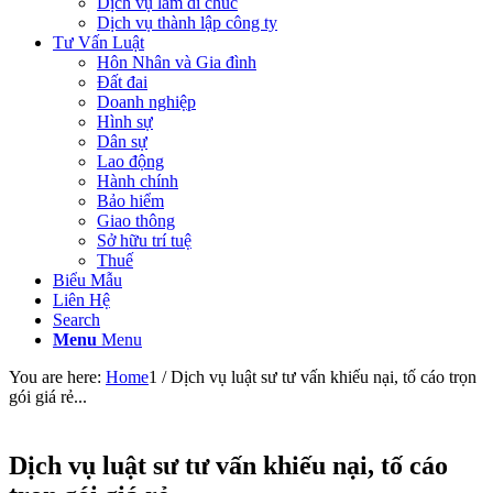
Dịch vụ làm di chúc
Dịch vụ thành lập công ty
Tư Vấn Luật
Hôn Nhân và Gia đình
Đất đai
Doanh nghiệp
Hình sự
Dân sự
Lao động
Hành chính
Bảo hiểm
Giao thông
Sở hữu trí tuệ
Thuế
Biểu Mẫu
Liên Hệ
Search
Menu
Menu
You are here:
Home
1
/
Dịch vụ luật sư tư vấn khiếu nại, tố cáo trọn
gói giá rẻ...
Dịch vụ luật sư tư vấn khiếu nại, tố cáo