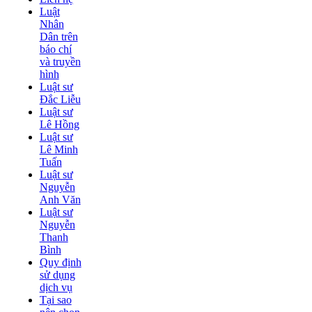
Luật
Nhân
Dân trên
báo chí
và truyền
hình
Luật sư
Đắc Liễu
Luật sư
Lê Hồng
Luật sư
Lê Minh
Tuấn
Luật sư
Nguyễn
Anh Văn
Luật sư
Nguyễn
Thanh
Bình
Quy định
sử dụng
dịch vụ
Tại sao