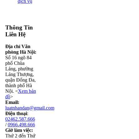
dịch vụ
Thông Tin
Liên Hệ
Địa chỉ Văn
phòng Hà Nội:
Số 16 ngõ 84
phố Chùa
Láng, phường
Láng Thượng,
quận Đống Đa,
thành phố Hà
Nội. <
Xem bản
đồ
>
Email:
luatnhandan@gmail.com
Điện thoại
:
02462.587.666
/
0966.498.666
Giờ làm việc:
Thứ 2 đến Thứ