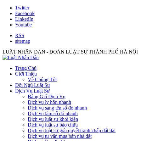
Twitter
Facebook
LinkedIn
Youtube
RSS
sitemap
LUẬT NHÂN DÂN - ĐOÀN LUẬT SƯ THÀNH PHỐ HÀ NỘI
Trang Chủ
Giới Thiệu
Về Chúng Tôi
Đội Ngũ Luật Sư
Dịch Vụ Luật Sư
Bảng Giá Dịch Vụ
Dịch vụ ly hôn nhanh
Dịch vụ sang tên sổ đỏ nhanh
Dịch vụ làm sổ đỏ nhanh
Dịch vụ luật sư khởi kiện
Dịch vụ luật sư bào chữa
Dịch vụ luật sư giải quyết tranh chấp đất đai
Dịch vụ tư vấn mua bán nhà đất