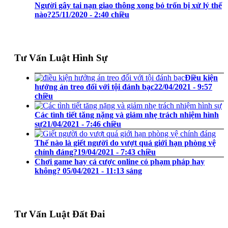
Người gây tai nạn giao thông xong bỏ trốn bị xử lý thế
nào?
25/11/2020 - 2:40 chiều
Tư Vấn Luật Hình Sự
Điều kiện
hưởng án treo đối với tội đánh bạc
22/04/2021 - 9:57
chiều
Các tình tiết tăng nặng và giảm nhẹ trách nhiệm hình
sự
21/04/2021 - 7:46 chiều
Thế nào là giết người do vượt quá giới hạn phòng vệ
chính đáng?
19/04/2021 - 7:43 chiều
Chơi game hay cá cược online có phạm pháp hay
không?
05/04/2021 - 11:13 sáng
Tư Vấn Luật Đất Đai