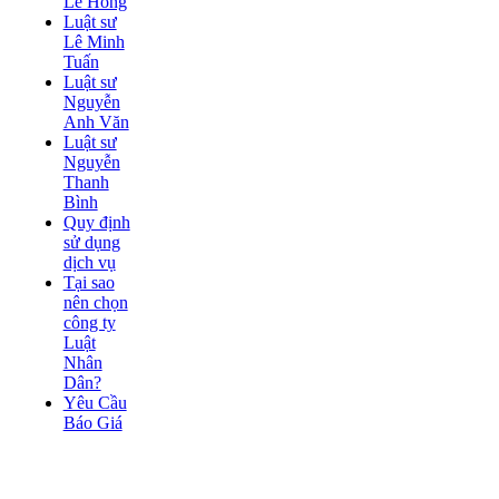
Lê Hồng
Luật sư
Lê Minh
Tuấn
Luật sư
Nguyễn
Anh Văn
Luật sư
Nguyễn
Thanh
Bình
Quy định
sử dụng
dịch vụ
Tại sao
nên chọn
công ty
Luật
Nhân
Dân?
Yêu Cầu
Báo Giá