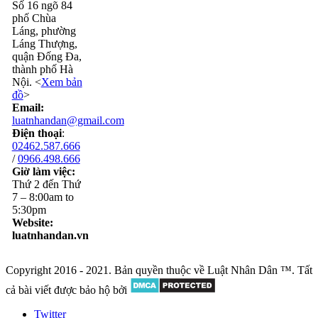
Số 16 ngõ 84
phố Chùa
Láng, phường
Láng Thượng,
quận Đống Đa,
thành phố Hà
Nội. <
Xem bản
đồ
>
Email:
luatnhandan@gmail.com
Điện thoại
:
02462.587.666
/
0966.498.666
Giờ làm việc:
Thứ 2 đến Thứ
7 – 8:00am to
5:30pm
Website:
luatnhandan.vn
Copyright 2016 - 2021. Bản quyền thuộc về Luật Nhân Dân ™. Tất
cả bài viết được bảo hộ bởi
Twitter