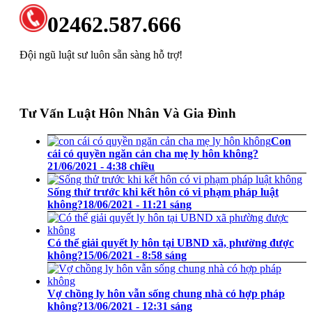
02462.587.666
Đội ngũ luật sư luôn sẵn sàng hỗ trợ!
Tư Vấn Luật Hôn Nhân Và Gia Đình
Con
cái có quyền ngăn cản cha mẹ ly hôn không?
21/06/2021 - 4:38 chiều
Sống thử trước khi kết hôn có vi phạm pháp luật
không?
18/06/2021 - 11:21 sáng
Có thể giải quyết ly hôn tại UBND xã, phường được
không?
15/06/2021 - 8:58 sáng
Vợ chồng ly hôn vẫn sống chung nhà có hợp pháp
không?
13/06/2021 - 12:31 sáng