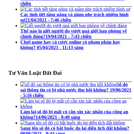
chiều
Các tình tiết tăng nặng và giảm nhẹ trách nhiệm hình
sự
21/04/2021 - 7:46 chiều
Thế nào là giết người do vượt quá giới hạn phòng vệ
chính đáng?
19/04/2021 - 7:43 chiều
Chơi game hay cá cược online có phạm pháp hay
không?
05/04/2021 - 11:13 sáng
Tư Vấn Luật Đất Đai
Sổ đỏ
sai thông tin có bị nhà nước thu hồi không?
19/06/2021
- 5:16 chiều
Làm lại sổ đỏ bị mất có cần xin xác nhận của công an
không?
14/06/2021 - 8:40 sáng
Sang tên sổ đỏ có bắt buộc đo lại diện tích đất không?
08/06/2021 - 9:44 sáng