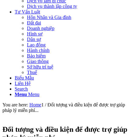
Dịch vụ làm di chúc
Dịch vụ thành lập công ty
Tư Vấn Luật
Hôn Nhân và Gia đình
Đất đai
Doanh nghiệp
Hình sự
Dân sự
Lao động
Hành chính
Bảo hiểm
Giao thông
Sở hữu trí tuệ
Thuế
Biểu Mẫu
Liên Hệ
Search
Menu
Menu
You are here:
Home
1
/
Đối tượng và điều kiện để được trợ giúp
pháp lý miễn phí...
Đối tượng và điều kiện để được trợ giúp