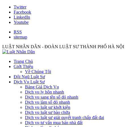
Twitter
Facebook
LinkedIn
Youtube
RSS
sitemap
LUẬT NHÂN DÂN - ĐOÀN LUẬT SƯ THÀNH PHỐ HÀ NỘI
Trang Chủ
Giới Thiệu
Về Chúng Tôi
Đội Ngũ Luật Sư
Dịch Vụ Luật Sư
Bảng Giá Dịch Vụ
Dịch vụ ly hôn nhanh
Dịch vụ sang tên sổ đỏ nhanh
Dịch vụ làm sổ đỏ nhanh
Dịch vụ luật sư khởi kiện
Dịch vụ luật sư bào chữa
Dịch vụ luật sư giải quyết tranh chấp đất đai
Dịch vụ tư vấn mua bán nhà đất