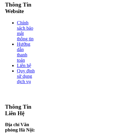
Thông Tin
Website
Chính
sách bảo
mật
thông tin
Hướng
dẫn
thanh
toán
Liên hệ
Quy định
sử dụng
dịch vụ
Thông Tin
Liên Hệ
Địa chỉ Văn
phòng Hà Nội: