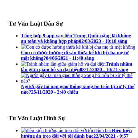
Tư Vấn Luật Dân Sự
Tổng hợp 9 app vay tiền Trung Quốc nặng lãi không
an toàn và không hợp pháp
02/03/2023 - 10:18 sáng
Con có được hưởng di sản thừa kế khi bị cha mẹ từ
mặt không?
04/06/2021 - 11:40 sáng
Tránh nhầm
lẫn giữa giám hộ và đại diện
08/12/2020 - 10:21 sáng
Người gây tai nạn giao thông xong bỏ trốn bị xử lý thế
nào?
25/11/2020 - 2:40 chiều
Tư Vấn Luật Hình Sự
Điều kiện
hưởng án treo đối với tội đánh bạc
22/04/2021 - 9:57