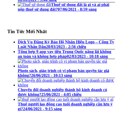
Thuế sử dụng đất là gì và ai phải
nộp thuế sử dụng đất?
07/06/2021 - 8:59 sáng
Tin Tức Mới Nhất
Dịch Vụ Đăng Ký Bảo Hộ Nhãn Hiệu Logo – Công Ty
Luật Nhân Dân
28/03/2023 - 2:56 chiều
Tổng hợp 9 app vay tiền Trung Quốc nặng lãi không
an toàn và không hợp pháp
02/03/2023 - 10:18 sáng
Photo sách, giáo trình có vi phạm bản quyền tác giả
không?
26/06/2021 - 10:13 sáng
Chuyển đổi doanh nghiệp thành hộ kinh doanh có
được không?
25/06/2021 - 4:05 chiều
Thuê người lao động cao tuổi doanh nghiệp cần lưu ý
gì?
24/06/2021 - 9:15 sáng