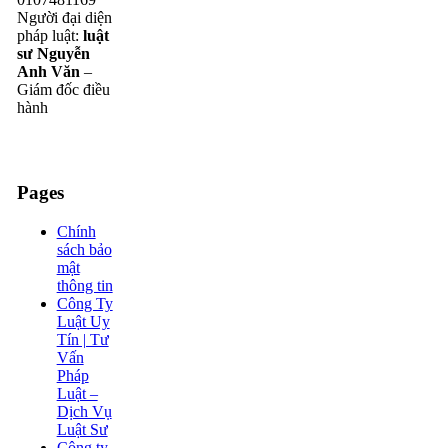
Người đại diện
pháp luật:
luật
sư Nguyễn
Anh Văn
–
Giám đốc điều
hành
Pages
Chính
sách bảo
mật
thông tin
Công Ty
Luật Uy
Tín | Tư
Vấn
Pháp
Luật –
Dịch Vụ
Luật Sư
Công ty