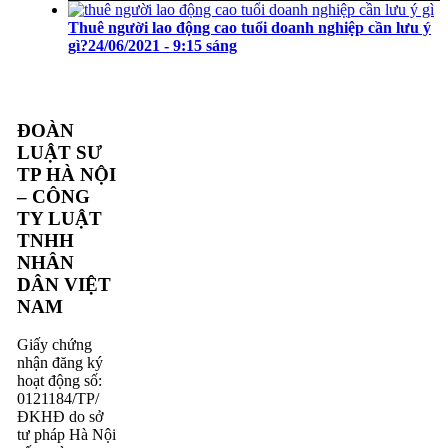
Thuê người lao động cao tuổi doanh nghiệp cần lưu ý
gì?
24/06/2021 - 9:15 sáng
ĐOÀN
LUẬT SƯ
TP HÀ NỘI
– CÔNG
TY LUẬT
TNHH
NHÂN
DÂN VIỆT
NAM
Giấy chứng
nhận đăng ký
hoạt động số:
0121184/TP/
ĐKHĐ do sở
tư pháp Hà Nội