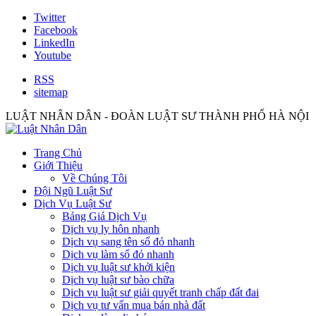
Twitter
Facebook
LinkedIn
Youtube
RSS
sitemap
LUẬT NHÂN DÂN - ĐOÀN LUẬT SƯ THÀNH PHỐ HÀ NỘI
Trang Chủ
Giới Thiệu
Về Chúng Tôi
Đội Ngũ Luật Sư
Dịch Vụ Luật Sư
Bảng Giá Dịch Vụ
Dịch vụ ly hôn nhanh
Dịch vụ sang tên sổ đỏ nhanh
Dịch vụ làm sổ đỏ nhanh
Dịch vụ luật sư khởi kiện
Dịch vụ luật sư bào chữa
Dịch vụ luật sư giải quyết tranh chấp đất đai
Dịch vụ tư vấn mua bán nhà đất