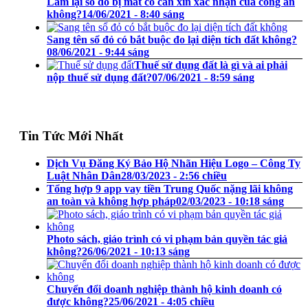
Làm lại sổ đỏ bị mất có cần xin xác nhận của công an
không?
14/06/2021 - 8:40 sáng
Sang tên sổ đỏ có bắt buộc đo lại diện tích đất không?
08/06/2021 - 9:44 sáng
Thuế sử dụng đất là gì và ai phải
nộp thuế sử dụng đất?
07/06/2021 - 8:59 sáng
Tin Tức Mới Nhất
Dịch Vụ Đăng Ký Bảo Hộ Nhãn Hiệu Logo – Công Ty
Luật Nhân Dân
28/03/2023 - 2:56 chiều
Tổng hợp 9 app vay tiền Trung Quốc nặng lãi không
an toàn và không hợp pháp
02/03/2023 - 10:18 sáng
Photo sách, giáo trình có vi phạm bản quyền tác giả
không?
26/06/2021 - 10:13 sáng
Chuyển đổi doanh nghiệp thành hộ kinh doanh có
được không?
25/06/2021 - 4:05 chiều