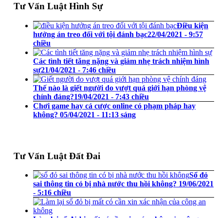
Tư Vấn Luật Hình Sự
Điều kiện
hưởng án treo đối với tội đánh bạc
22/04/2021 - 9:57
chiều
Các tình tiết tăng nặng và giảm nhẹ trách nhiệm hình
sự
21/04/2021 - 7:46 chiều
Thế nào là giết người do vượt quá giới hạn phòng vệ
chính đáng?
19/04/2021 - 7:43 chiều
Chơi game hay cá cược online có phạm pháp hay
không?
05/04/2021 - 11:13 sáng
Tư Vấn Luật Đất Đai
Sổ đỏ
sai thông tin có bị nhà nước thu hồi không?
19/06/2021
- 5:16 chiều