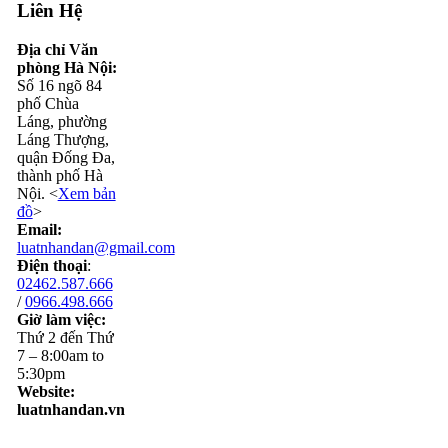
Liên Hệ
Địa chỉ Văn
phòng Hà Nội:
Số 16 ngõ 84
phố Chùa
Láng, phường
Láng Thượng,
quận Đống Đa,
thành phố Hà
Nội. <
Xem bản
đồ
>
Email:
luatnhandan@gmail.com
Điện thoại
:
02462.587.666
/
0966.498.666
Giờ làm việc:
Thứ 2 đến Thứ
7 – 8:00am to
5:30pm
Website:
luatnhandan.vn