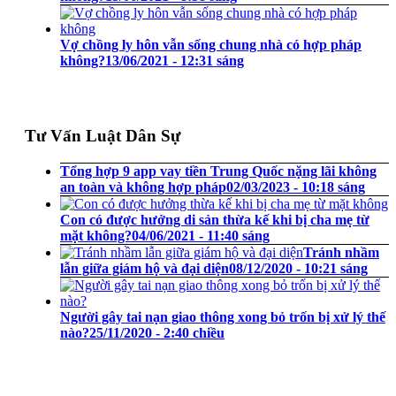
Vợ chồng ly hôn vẫn sống chung nhà có hợp pháp
không?
13/06/2021 - 12:31 sáng
Tư Vấn Luật Dân Sự
Tổng hợp 9 app vay tiền Trung Quốc nặng lãi không
an toàn và không hợp pháp
02/03/2023 - 10:18 sáng
Con có được hưởng di sản thừa kế khi bị cha mẹ từ
mặt không?
04/06/2021 - 11:40 sáng
Tránh nhầm
lẫn giữa giám hộ và đại diện
08/12/2020 - 10:21 sáng
Người gây tai nạn giao thông xong bỏ trốn bị xử lý thế
nào?
25/11/2020 - 2:40 chiều