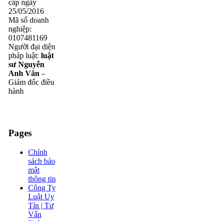
cấp ngày
25/05/2016
Mã số doanh
nghiệp:
0107481169
Người đại diện
pháp luật:
luật
sư Nguyễn
Anh Văn
–
Giám đốc điều
hành
Pages
Chính
sách bảo
mật
thông tin
Công Ty
Luật Uy
Tín | Tư
Vấn