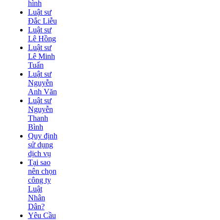
hình
Luật sư
Đắc Liễu
Luật sư
Lê Hồng
Luật sư
Lê Minh
Tuấn
Luật sư
Nguyễn
Anh Văn
Luật sư
Nguyễn
Thanh
Bình
Quy định
sử dụng
dịch vụ
Tại sao
nên chọn
công ty
Luật
Nhân
Dân?
Yêu Cầu