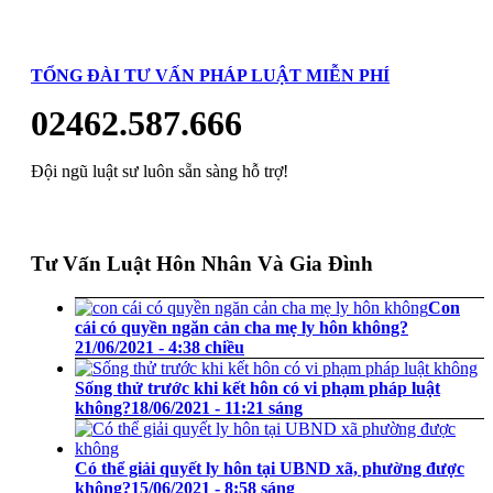
TỔNG ĐÀI TƯ VẤN PHÁP LUẬT MIỄN PHÍ
02462.587.666
Đội ngũ luật sư luôn sẵn sàng hỗ trợ!
Tư Vấn Luật Hôn Nhân Và Gia Đình
Con
cái có quyền ngăn cản cha mẹ ly hôn không?
21/06/2021 - 4:38 chiều
Sống thử trước khi kết hôn có vi phạm pháp luật
không?
18/06/2021 - 11:21 sáng
Có thể giải quyết ly hôn tại UBND xã, phường được
không?
15/06/2021 - 8:58 sáng