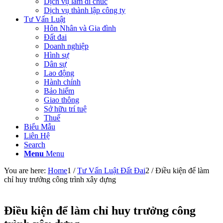
Dịch vụ làm di chúc
Dịch vụ thành lập công ty
Tư Vấn Luật
Hôn Nhân và Gia đình
Đất đai
Doanh nghiệp
Hình sự
Dân sự
Lao động
Hành chính
Bảo hiểm
Giao thông
Sở hữu trí tuệ
Thuế
Biểu Mẫu
Liên Hệ
Search
Menu
Menu
You are here:
Home
1
/
Tư Vấn Luật Đất Đai
2
/
Điều kiện để làm
chỉ huy trưởng công trình xây dựng
Điều kiện để làm chỉ huy trưởng công