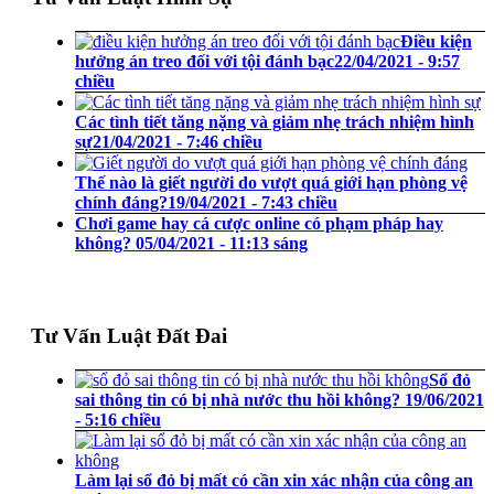
Điều kiện
hưởng án treo đối với tội đánh bạc
22/04/2021 - 9:57
chiều
Các tình tiết tăng nặng và giảm nhẹ trách nhiệm hình
sự
21/04/2021 - 7:46 chiều
Thế nào là giết người do vượt quá giới hạn phòng vệ
chính đáng?
19/04/2021 - 7:43 chiều
Chơi game hay cá cược online có phạm pháp hay
không?
05/04/2021 - 11:13 sáng
Tư Vấn Luật Đất Đai
Sổ đỏ
sai thông tin có bị nhà nước thu hồi không?
19/06/2021
- 5:16 chiều
Làm lại sổ đỏ bị mất có cần xin xác nhận của công an