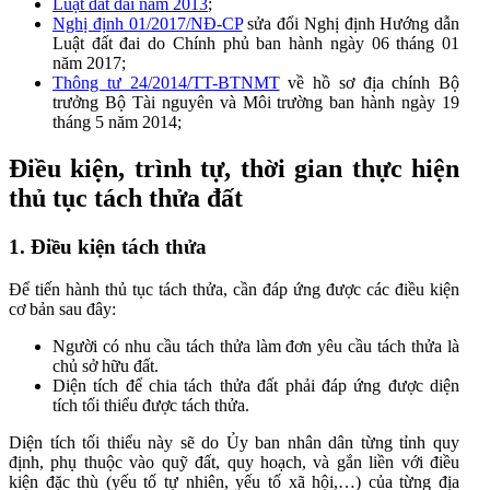
Luật đất đai năm 2013
;
Nghị định 01/2017/NĐ-CP
sửa đổi Nghị định Hướng dẫn
Luật đất đai do Chính phủ ban hành ngày 06 tháng 01
năm 2017;
Thông tư 24/2014/TT-BTNMT
về hồ sơ địa chính Bộ
trưởng Bộ Tài nguyên và Môi trường ban hành ngày 19
tháng 5 năm 2014;
Điều kiện, trình tự, thời gian thực hiện
thủ tục tách thửa đất
1. Điều kiện tách thửa
Để tiến hành thủ tục tách thửa, cần đáp ứng được các điều kiện
cơ bản sau đây:
Người có nhu cầu tách thửa làm đơn yêu cầu tách thửa là
chủ sở hữu đất.
Diện tích để chia tách thửa đất phải đáp ứng được diện
tích tối thiểu được tách thửa.
Diện tích tối thiểu này sẽ do Ủy ban nhân dân từng tỉnh quy
định, phụ thuộc vào quỹ đất, quy hoạch, và gắn liền với điều
kiện đặc thù (yếu tố tự nhiên, yếu tố xã hội,…) của từng địa