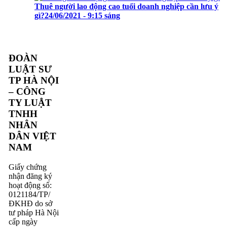
Thuê người lao động cao tuổi doanh nghiệp cần lưu ý
gì?
24/06/2021 - 9:15 sáng
ĐOÀN
LUẬT SƯ
TP HÀ NỘI
– CÔNG
TY LUẬT
TNHH
NHÂN
DÂN VIỆT
NAM
Giấy chứng
nhận đăng ký
hoạt động số:
0121184/TP/
ĐKHĐ do sở
tư pháp Hà Nội
cấp ngày