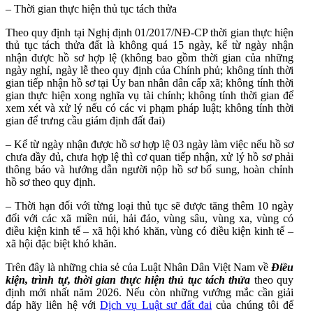
– Thời gian thực hiện thủ tục tách thửa
Theo quy định tại Nghị định 01/2017/NĐ-CP thời gian thực hiện
thủ tục tách thửa đất là không quá 15 ngày, kể từ ngày nhận
nhận được hồ sơ hợp lệ (không bao gồm thời gian của những
ngày nghỉ, ngày lễ theo quy định của Chính phủ; không tính thời
gian tiếp nhận hồ sơ tại Ủy ban nhân dân cấp xã; không tính thời
gian thực hiện xong nghĩa vụ tài chính; không tính thời gian để
xem xét và xử lý nếu có các vi phạm pháp luật; không tính thời
gian để trưng cầu giám định đất đai)
– Kể từ ngày nhận được hồ sơ hợp lệ 03 ngày làm việc nếu hồ sơ
chưa đầy đủ, chưa hợp lệ thì cơ quan tiếp nhận, xử lý hồ sơ phải
thông báo và hướng dẫn người nộp hồ sơ bổ sung, hoàn chỉnh
hồ sơ theo quy định.
– Thời hạn đối với từng loại thủ tục sẽ được tăng thêm 10 ngày
đối với các xã miền núi, hải đảo, vùng sâu, vùng xa, vùng có
điều kiện kinh tế – xã hội khó khăn, vùng có điều kiện kinh tế –
xã hội đặc biệt khó khăn.
Trên đây là những chia sẻ của Luật Nhân Dân Việt Nam về
Điều
kiện, trình tự, thời gian thực hiện thủ tục tách thửa
theo quy
định mới nhất năm 2026.
Nếu còn những vướng mắc cần giải
đáp hãy liên hệ với
Dịch vụ Luật sư đất đai
của chúng tôi để