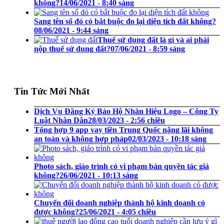
không?
14/06/2021 - 8:40 sáng
Sang tên sổ đỏ có bắt buộc đo lại diện tích đất không?
08/06/2021 - 9:44 sáng
Thuế sử dụng đất là gì và ai phải
nộp thuế sử dụng đất?
07/06/2021 - 8:59 sáng
Tin Tức Mới Nhất
Dịch Vụ Đăng Ký Bảo Hộ Nhãn Hiệu Logo – Công Ty
Luật Nhân Dân
28/03/2023 - 2:56 chiều
Tổng hợp 9 app vay tiền Trung Quốc nặng lãi không
an toàn và không hợp pháp
02/03/2023 - 10:18 sáng
Photo sách, giáo trình có vi phạm bản quyền tác giả
không?
26/06/2021 - 10:13 sáng
Chuyển đổi doanh nghiệp thành hộ kinh doanh có
được không?
25/06/2021 - 4:05 chiều