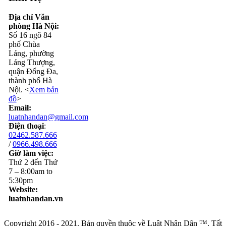
Địa chỉ Văn
phòng Hà Nội:
Số 16 ngõ 84
phố Chùa
Láng, phường
Láng Thượng,
quận Đống Đa,
thành phố Hà
Nội. <
Xem bản
đồ
>
Email:
luatnhandan@gmail.com
Điện thoại
:
02462.587.666
/
0966.498.666
Giờ làm việc:
Thứ 2 đến Thứ
7 – 8:00am to
5:30pm
Website:
luatnhandan.vn
Copyright 2016 - 2021. Bản quyền thuộc về Luật Nhân Dân ™. Tất