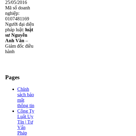
25/05/2016
Mã số doanh
nghiệp:
0107481169
Người đại diện
pháp luật:
luật
sư Nguyễn
Anh Văn
–
Giám đốc điều
hành
Pages
Chính
sách bảo
mật
thông tin
Công Ty
Luật Uy
Tín | Tư
Vấn
Pháp