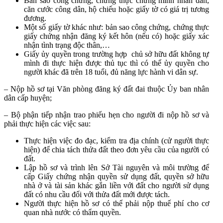
Bản sao công chứng, chứng thực chứng minh nhân dân,
căn cước công dân, hộ chiếu hoặc giấy tờ có giá trị tương
đương.
Một số giấy tờ khác như: bản sao công chứng, chứng thực
giấy chứng nhận đăng ký kết hôn (nếu có) hoặc giấy xác
nhận tình trạng độc thân,…
Giấy ủy quyền trong trường hợp chủ sở hữu đất không tự
mình đi thực hiện được thủ tục thì có thể ủy quyền cho
người khác đã trên 18 tuổi, đủ năng lực hành vi dân sự.
– Nộp hồ sơ tại Văn phòng đăng ký đất đai thuộc Ủy ban nhân
dân cấp huyện;
– Bộ phận tiếp nhận trao phiếu hẹn cho người đi nộp hồ sơ và
phải thực hiện các việc sau:
Thực hiện việc đo đạc, kiểm tra địa chính (cử người thực
hiện) để chia tách thửa đất theo đơn yêu cầu của người có
đất.
Lập hồ sơ và trình lên Sở Tài nguyên và môi trường để
cấp Giấy chứng nhận quyền sử dụng đất, quyền sở hữu
nhà ở và tài sản khác gắn liền với đất cho người sử dụng
đất có nhu cầu đối với thửa đất mới được tách.
Người thực hiện hồ sơ có thể phải nộp thuế phí cho cơ
quan nhà nước có thẩm quyền.