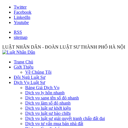
Twitter
Facebook
LinkedIn
Youtube
RSS
sitemap
LUẬT NHÂN DÂN - ĐOÀN LUẬT SƯ THÀNH PHỐ HÀ NỘI
Trang Chủ
Giới Thiệu
Về Chúng Tôi
Đội Ngũ Luật Sư
Dịch Vụ Luật Sư
Bảng Giá Dịch Vụ
Dịch vụ ly hôn nhanh
Dịch vụ sang tên sổ đỏ nhanh
Dịch vụ làm sổ đỏ nhanh
Dịch vụ luật sư khởi kiện
Dịch vụ luật sư bào chữa
Dịch vụ luật sư giải quyết tranh chấp đất đai
Dịch vụ tư vấn mua bán nhà đất