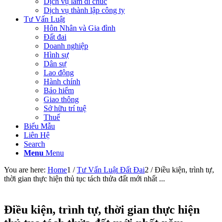
Dịch vụ làm di chúc
Dịch vụ thành lập công ty
Tư Vấn Luật
Hôn Nhân và Gia đình
Đất đai
Doanh nghiệp
Hình sự
Dân sự
Lao động
Hành chính
Bảo hiểm
Giao thông
Sở hữu trí tuệ
Thuế
Biểu Mẫu
Liên Hệ
Search
Menu
Menu
You are here:
Home
1
/
Tư Vấn Luật Đất Đai
2
/
Điều kiện, trình tự,
thời gian thực hiện thủ tục tách thửa đất mới nhất ...
Điều kiện, trình tự, thời gian thực hiện