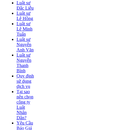
Luật sư
Đắc Liễu
Luật sư
Lê Hồng
Luật sư
Lê Minh
Tuấn
Luật sư
Nguyễn
Anh Văn
Luật sư
Nguyễn
Thanh
Bình
Quy định
sử dụng
dịch vụ
Tại sao
nên chọn
công ty
Luật
Nhân
Dân?
Yêu Cầu
Báo Giá