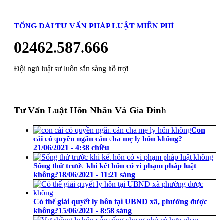
TỔNG ĐÀI TƯ VẤN PHÁP LUẬT MIỄN PHÍ
02462.587.666
Đội ngũ luật sư luôn sẵn sàng hỗ trợ!
Tư Vấn Luật Hôn Nhân Và Gia Đình
Con
cái có quyền ngăn cản cha mẹ ly hôn không?
21/06/2021 - 4:38 chiều
Sống thử trước khi kết hôn có vi phạm pháp luật
không?
18/06/2021 - 11:21 sáng
Có thể giải quyết ly hôn tại UBND xã, phường được
không?
15/06/2021 - 8:58 sáng