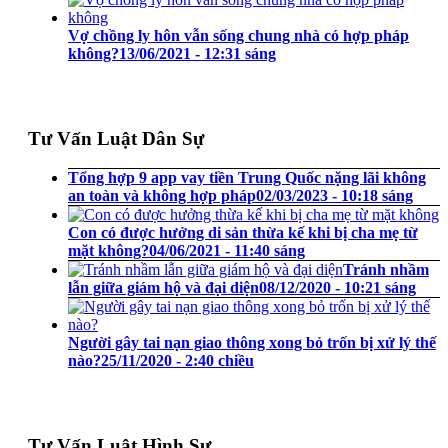
Vợ chồng ly hôn vẫn sống chung nhà có hợp pháp
không?
13/06/2021 - 12:31 sáng
Tư Vấn Luật Dân Sự
Tổng hợp 9 app vay tiền Trung Quốc nặng lãi không
an toàn và không hợp pháp
02/03/2023 - 10:18 sáng
Con có được hưởng di sản thừa kế khi bị cha mẹ từ
mặt không?
04/06/2021 - 11:40 sáng
Tránh nhầm
lẫn giữa giám hộ và đại diện
08/12/2020 - 10:21 sáng
Người gây tai nạn giao thông xong bỏ trốn bị xử lý thế
nào?
25/11/2020 - 2:40 chiều
Tư Vấn Luật Hình Sự