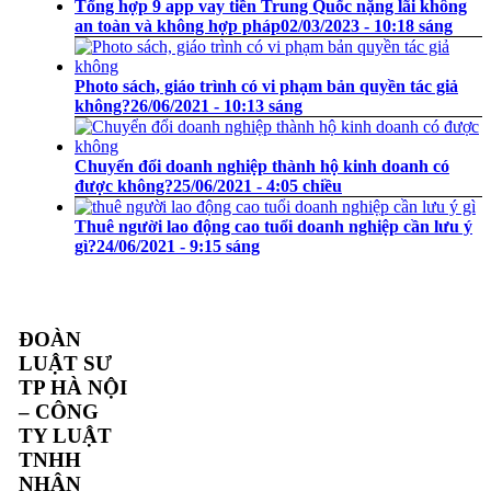
Tổng hợp 9 app vay tiền Trung Quốc nặng lãi không
an toàn và không hợp pháp
02/03/2023 - 10:18 sáng
Photo sách, giáo trình có vi phạm bản quyền tác giả
không?
26/06/2021 - 10:13 sáng
Chuyển đổi doanh nghiệp thành hộ kinh doanh có
được không?
25/06/2021 - 4:05 chiều
Thuê người lao động cao tuổi doanh nghiệp cần lưu ý
gì?
24/06/2021 - 9:15 sáng
ĐOÀN
LUẬT SƯ
TP HÀ NỘI
– CÔNG
TY LUẬT
TNHH
NHÂN