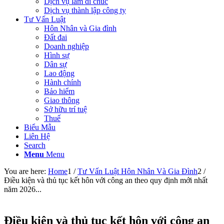
Dịch vụ làm di chúc
Dịch vụ thành lập công ty
Tư Vấn Luật
Hôn Nhân và Gia đình
Đất đai
Doanh nghiệp
Hình sự
Dân sự
Lao động
Hành chính
Bảo hiểm
Giao thông
Sở hữu trí tuệ
Thuế
Biểu Mẫu
Liên Hệ
Search
Menu
Menu
You are here:
Home
1
/
Tư Vấn Luật Hôn Nhân Và Gia Đình
2
/
Điều kiện và thủ tục kết hôn với công an theo quy định mới nhất
năm 2026...
Điều kiện và thủ tục kết hôn với công an