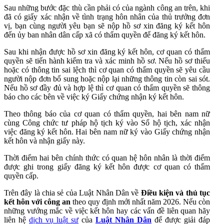
Sau những bước đặc thù cần phải có của ngành công an trên, khi
đã có giấy xác nhận về tình trạng hôn nhân của thủ trưởng đơn
vị, bạn cùng người yêu bạn sẽ nộp hồ sơ xin đăng ký kết hôn
đến ủy ban nhân dân cấp xã có thẩm quyền để đăng ký kết hôn.
Sau khi nhận được hồ sơ xin đăng ký kết hôn, cơ quan có thẩm
quyền sẽ tiến hành kiểm tra và xác minh hồ sơ. Nếu hồ sơ thiếu
hoặc có thông tin sai lệch thì cơ quan có thẩm quyền sẽ yêu cầu
người nộp đơn bổ sung hoặc nộp lại những thông tin còn sai sót.
Nếu hồ sơ đầy đủ và hợp lệ thì cơ quan có thẩm quyền sẽ thông
báo cho các bên về việc ký Giấy chứng nhận ký kết hôn.
Theo thông báo của cơ quan có thẩm quyền, hai bên nam nữ
cùng Công chức tư pháp hộ tịch ký vào Sổ hộ tịch, xác nhận
việc đăng ký kết hôn. Hai bên nam nữ ký vào Giấy chứng nhận
kết hôn và nhận giấy này.
Thời điểm hai bên chính thức có quan hệ hôn nhân là thời điểm
được ghi trong giấy đăng ký kết hôn được cơ quan có thẩm
quyền cấp.
Trên đây là chia sẻ của Luật Nhân Dân về
Điều kiện và thủ tục
kết hôn với công an
theo quy định mới nhất năm 2026. Nếu còn
những vướng mắc về việc kết hôn hay các vấn đề liên quan hãy
liên hệ
dịch vụ luật sư
của
Luật Nhân Dân
để được giải đáp