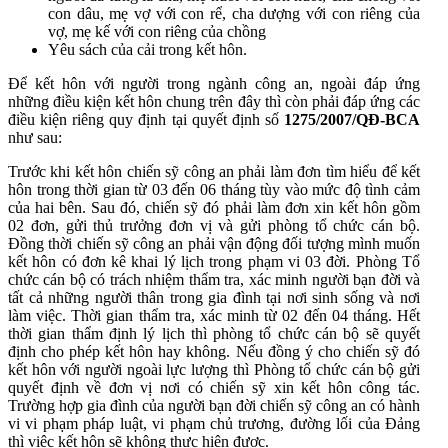
con dâu, mẹ vợ với con rể, cha dượng với con riêng của
vợ, mẹ kế với con riêng của chồng
Yêu sách của cải trong kết hôn.
Để kết hôn với người trong ngành công an, ngoài đáp ứng
những điều kiện kết hôn chung trên đây thì còn phải đáp ứng các
điều kiện riêng quy định tại quyết định số
1275/2007/QĐ-BCA
như sau:
Trước khi kết hôn chiến sỹ công an phải làm đơn tìm hiểu để kết
hôn trong thời gian từ 03 đến 06 tháng tùy vào mức độ tình cảm
của hai bên. Sau đó, chiến sỹ đ​ó​ phải​ làm đơn xin kết hôn gồm
02 đơn, gửi thủ trưởng đơn vị và gửi phòng tổ chức cán bộ.
Đồng thời chiến sỹ công an phải vận động đối tượng mình muốn
kết hôn có đơn kê khai lý lịch trong phạm vi 03 đời. Phòng Tổ
chức cán bộ có trách nhiệm thẩm tra, xác minh người bạn đời và
tất cả những người thân trong gia đình tại nơi sinh sống và nơi
làm việc. Thời gian thẩm tra, xác minh từ 02 đến 04 tháng. Hết
thời gian thẩm định lý lịch thì phòng tổ chức cán bộ sẽ quyết
định cho phép kết hôn hay không. Nếu đồng ý cho chiến sỹ đó
kết hôn với người ngoài lực lượng thì Phòng tổ chức cán bộ gửi
quyết định về đơn vị nơi có chiến sỹ xin kết hôn công tác.
Trường hợp gia đình của người bạn đời chiến sỹ công an có hành
vi vi phạm pháp luật, vi phạm chủ trương, đường lối của Đảng
thì việc kết hôn sẽ không thực hiện được.