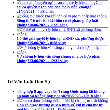
Con
cái có quyền ngăn cản cha mẹ ly hôn không?
21/06/2021 - 4:38 chiều
Sống thử trước khi kết hôn có vi phạm pháp luật
không?
18/06/2021 - 11:21 sáng
Có thể giải quyết ly hôn tại UBND xã, phường được
không?
15/06/2021 - 8:58 sáng
Vợ chồng ly hôn vẫn sống chung nhà có hợp pháp
không?
13/06/2021 - 12:31 sáng
Tư Vấn Luật Dân Sự
Tổng hợp 9 app vay tiền Trung Quốc nặng lãi không
an toàn và không hợp pháp
02/03/2023 - 10:18 sáng
Con có được hưởng di sản thừa kế khi bị cha mẹ từ
mặt không?
04/06/2021 - 11:40 sáng