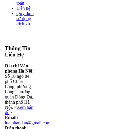
toán
Liên hệ
Quy định
sử dụng
dịch vụ
Thông Tin
Liên Hệ
Địa chỉ Văn
phòng Hà Nội:
Số 16 ngõ 84
phố Chùa
Láng, phường
Láng Thượng,
quận Đống Đa,
thành phố Hà
Nội. <
Xem bản
đồ
>
Email:
luatnhandan@gmail.com
Điện thoại
: