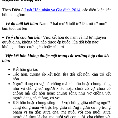
Theo Điều 8
Luật Hôn nhân và Gia đình 2014
, các điều kiện kết
hôn bao gồm:
– Về độ tuổi kết hôn:
Nam từ hai mươi tuổi trở lên, nữ từ mười
tám tuổi trở lên
– Về ý chí của hai bên:
Việc kết hôn do nam và nữ tự nguyện
quyết định, không bên nào được ép buộc, lừa dối bên nào;
không ai được cưỡng ép hoặc cản trở
– Việc kết hôn không thuộc một trong các trường hợp cấm kết
hôn:
Kết hôn giả tạo
Tảo hôn, cưỡng ép kết hôn, lừa dối kết hôn, cản trở kết
hôn
Người đang có vợ, có chồng mà kết hôn hoặc chung sống
như vợ chồng với người khác hoặc chưa có vợ, chưa có
chồng mà kết hôn hoặc chung sống như vợ chồng với
người đang có chồng, có vợ
Kết hôn hoặc chung sống như vợ chồng giữa những người
cùng dòng máu về trực hệ; giữa những người có họ trong
phạm vi ba đời; giữa cha, mẹ nuôi với con nuôi; giữa
người đã từng là cha, mẹ nuôi với con nuôi, cha chồng với