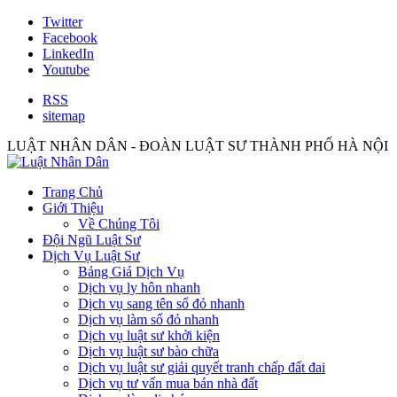
Twitter
Facebook
LinkedIn
Youtube
RSS
sitemap
LUẬT NHÂN DÂN - ĐOÀN LUẬT SƯ THÀNH PHỐ HÀ NỘI
Trang Chủ
Giới Thiệu
Về Chúng Tôi
Đội Ngũ Luật Sư
Dịch Vụ Luật Sư
Bảng Giá Dịch Vụ
Dịch vụ ly hôn nhanh
Dịch vụ sang tên sổ đỏ nhanh
Dịch vụ làm sổ đỏ nhanh
Dịch vụ luật sư khởi kiện
Dịch vụ luật sư bào chữa
Dịch vụ luật sư giải quyết tranh chấp đất đai
Dịch vụ tư vấn mua bán nhà đất