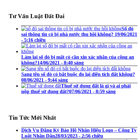
Tư Vấn Luật Đất Đai
Sổ đỏ
sai thông tin có bị nhà nước thu hồi không?
19/06/2021
- 5:16 chiều
Làm lại sổ đỏ bị mất có cần xin xác nhận của công an
không?
14/06/2021 - 8:40 sáng
Sang tên sổ đỏ có bắt buộc đo lại diện tích đất không?
08/06/2021 - 9:44 sáng
Thuế sử dụng đất là gì và ai phải
nộp thuế sử dụng đất?
07/06/2021 - 8:59 sáng
Tin Tức Mới Nhất
Dịch Vụ Đăng Ký Bảo Hộ Nhãn Hiệu Logo – Công Ty
Luật Nhân Dân
28/03/2023 - 2:56 chiều