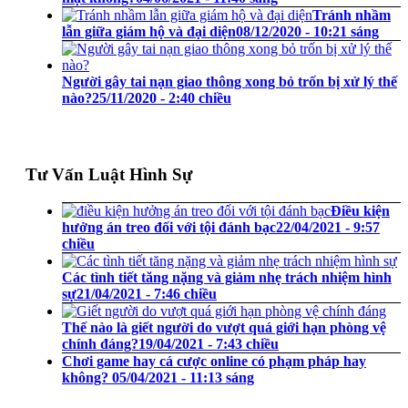
Tránh nhầm
lẫn giữa giám hộ và đại diện
08/12/2020 - 10:21 sáng
Người gây tai nạn giao thông xong bỏ trốn bị xử lý thế
nào?
25/11/2020 - 2:40 chiều
Tư Vấn Luật Hình Sự
Điều kiện
hưởng án treo đối với tội đánh bạc
22/04/2021 - 9:57
chiều
Các tình tiết tăng nặng và giảm nhẹ trách nhiệm hình
sự
21/04/2021 - 7:46 chiều
Thế nào là giết người do vượt quá giới hạn phòng vệ
chính đáng?
19/04/2021 - 7:43 chiều
Chơi game hay cá cược online có phạm pháp hay
không?
05/04/2021 - 11:13 sáng