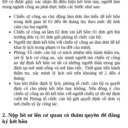
Để có được giấy xác nhận đủ điều kiện kết hôn này, người làm
trong ngành công an phải thực hiện các bước như sau:
Chiến sỹ công an chủ động làm đơn tìm hiểu để kết hôn
trong thời gian từ 03 đến 06 tháng tùy theo mức độ tình
cảm của hai người;
Chiến sỹ công an làm 02 đơn xin kết hôn: 01 đơn gửi thủ
trưởng đơn vị; 01 đơn gửi phòng tổ chức cán bộ;
Người dự định kết hôn với chiến sỹ công an làm đơn để kê
khai lý lịch trong phạm vi ba đời của mình;
Phòng Tổ chức cán bộ có trách nhiệm tiến hành thẩm tra,
xét lý lịch vợ công an, xác minh người mà chiến sỹ công
an dự định kết hôn và tất cả những người thân trong gia
đình tại nơi sinh sống và nơi làm việc. Thời gian tiến hành
thẩm tra, xác minh lý lịch nói trên khoảng từ 2 đến 4
tháng;
Sau khi thẩm định lý lịch, phòng tổ chức cán bộ ra quyết
định có cho phép kết hôn hay không. Nếu đồng ý cho
chiến sỹ công an đó kết hôn với người chiến sỹ đó dự định
cưới thì Phòng tổ chức cán bộ gửi quyết định về đơn vị
nơi chiến sỹ ấy công tác.
2. Nộp hồ sơ lên cơ quan có thẩm quyền để đăng
ký kết hôn