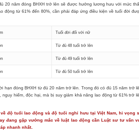
ã đủ 20 năm đóng BHXH trở lên sẽ được hưởng lương hưu với mức th
ao động từ 61% đến 80%, cần phải đáp ứng điều kiện về tuổi đời đư
am
Tuổi đời đối với nữ
ên
Từ đủ 48 tuổi trở lên
ên
Từ đủ 49 tuổi trở lên
ên
Từ đủ 50 tuổi trở lên
ời hạn đóng BHXH từ đủ 20 năm trở lên. Trong đó có đủ 15 năm trở l
 nguy hiểm, độc hại, mà bị suy giảm khả năng lao động từ 61% trở l
về độ tuổi lao động và độ tuổi nghỉ hưu tại Việt Nam, hi vọng 
ay đang gặp vướng mắc về luật lao động cần Luật sư tư vấn v
 đáp nhanh nhất.