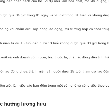
ng đến nhân cách của họ. Ví dụ như làm hoá chất, mỏ khí quặng, 
 được quá 04 giờ trong 01 ngày và 20 giờ trong 01 tuần và không đư
cho họ khi chấm dứt Hợp đồng lao động, trừ trường hợp có thoả thu
h niên từ đủ 15 tuổi đến dưới 18 tuổi không được quá 08 giờ trong 
ất và kinh doanh cồn, rượu, bia, thuốc lá, chất tác động đến tinh th
ời lao động chưa thành niên và người dưới 15 tuổi tham gia lao độ
hêm giờ, làm việc vào ban đêm trong một số nghề và công việc theo q
ợc hưởng lương hưu