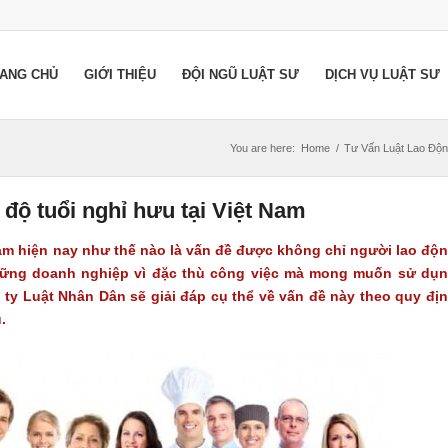
ANG CHỦ
GIỚI THIỆU
ĐỘI NGŨ LUẬT SƯ
DỊCH VỤ LUẬT SƯ
You are here:
Home
/
Tư Vấn Luật Lao Độ
 độ tuổi nghỉ hưu tại Việt Nam
Nam hiện nay như thế nào là vấn đề được không chỉ người lao độ
hững doanh nghiệp vì đặc thù công việc mà mong muốn sử dụ
g ty Luật Nhân Dân sẽ giải đáp cụ thể về vấn đề này theo quy đị
.