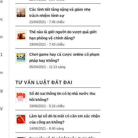
lò
Các tình tiết tăng nặng và giảm nhẹ
trách nhiệm hình sự
ợc
21/04/2021 - 7:46 chiều
Thế nào là giết người do vượt quá giới
ận
hạn phòng vệ chính đáng?
19/04/2021 - 7:43 chiều
01
Chơi game hay cá cược online có phạm
pháp hay không?
05/04/2021 - 11:13 sáng
ần
TƯ VẤN LUẬT ĐẤT ĐAI
ng
Sổ đỏ sai thông tin có bị nhà nước thu
hồi không?
19/06/2021 - 5:16 chiều
uy
Làm lại sổ đỏ bị mất có cần xin xác nhận
của công an không?
14/06/2021 - 8:40 sáng