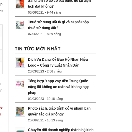
Sang tên sổ đỏ có bắt buộc đo lại diện
ấp
tích đất không?
ợc
08/06/2021 - 9:44 sáng
Thuế sử dụng đất là gì và ai phải nộp
thuế sử dụng đất?
07/06/2021 - 8:59 sáng
TIN TỨC MỚI NHẤT
Dịch Vụ Đăng Ký Bảo Hộ Nhãn Hiệu
Logo – Công Ty Luật Nhân Dân
28/03/2023 - 2:56 chiều
Tổng hợp 9 app vay tiền Trung Quốc
ên
nặng lãi không an toàn và không hợp
ên
pháp
02/03/2023 - 10:18 sáng
sẽ
Photo sách, giáo trình có vi phạm bản
ui
quyền tác giả không?
26/06/2021 - 10:13 sáng
Chuyển đổi doanh nghiệp thành hộ kinh