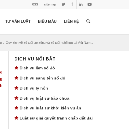
RSS
sitemap
TƯ VẤN LUẬT
BIỂU MẪU
LIÊN HỆ
ng
/
Quy định về độ tuổi lao động và độ tuổi nghỉ hưu tại Việt Nam...
DỊCH VỤ NỔI BẬT
Dịch vụ làm sổ đỏ
ng
Dịch vụ sang tên sổ đỏ
ng
nh
Dịch vụ ly hôn
Dịch vụ luật sư bào chữa
Dịch vụ luật sư khởi kiện vụ án
Luật sư giải quyết tranh chấp đất đai