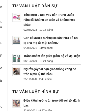
TƯ VẤN LUẬT DÂN SỰ
ện
Tổng hợp 9 app vay tiền Trung Quốc
nặng lãi không an toàn và không hợp
h.
pháp
sử
02/03/2023 - 10:18 sáng
Con có được hưởng di sản thừa kế khi
g,
bị cha mẹ từ mặt không?
04/06/2021 - 11:40 sáng
ợp
Tránh nhầm lẫn giữa giám hộ và đại diện
08/12/2020 - 10:21 sáng
ao
Người gây tai nạn giao thông xong bỏ
trốn bị xử lý thế nào?
25/11/2020 - 2:40 chiều
từ
TƯ VẤN LUẬT HÌNH SỰ
Điều kiện hưởng án treo đối với tội đánh
bạc
ệc
22/04/2021 - 9:57 chiều