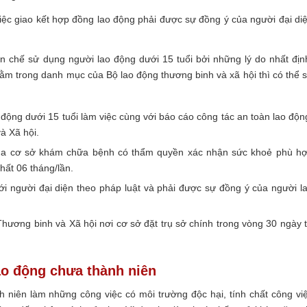
 việc giao kết hợp đồng lao động phải được sự đồng ý của người đại di
chế sử dụng người lao động dưới 15 tuổi bởi những lý do nhất địn
ằm trong danh mục của Bộ lao động thương binh và xã hội thì có thể 
ộng dưới 15 tuổi làm việc cùng với báo cáo công tác an toàn lao độn
à Xã hội.
của cơ sở khám chữa bệnh có thẩm quyền xác nhận sức khoẻ phù h
nhất 06 tháng/lần.
i người đại diện theo pháp luật và phải được sự đồng ý của người l
ương binh và Xã hội nơi cơ sở đặt trụ sở chính trong vòng 30 ngày 
ao động chưa thành niên
niên làm những công việc có môi trường độc hại, tính chất công vi