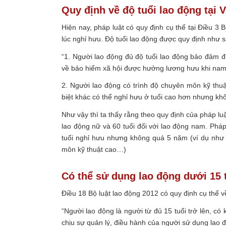
Quy định về độ tuổi lao động tại 
Hiện nay, pháp luật có quy định cụ thể tại Điều 3 
lúc nghỉ hưu. Độ tuổi lao động được quy định như s
“1. Người lao động đủ độ tuổi lao động bảo đảm đi
về bảo hiểm xã hội được hưởng lương hưu khi nam đ
2. Người lao động có trình độ chuyên môn kỹ thu
biệt khác có thể nghỉ hưu ở tuổi cao hơn nhưng kh
Như vậy thì ta thấy rằng theo quy định của pháp luậ
lao động nữ và 60 tuổi đối với lao động nam. Pháp
tuổi nghỉ hưu nhưng không quá 5 năm (ví dụ như 
môn kỹ thuật cao…)
Có thể sử dụng lao động dưới 15 
Điều 18 Bộ luật lao động 2012 có quy định cụ thể v
“Người lao động là người từ đủ 15 tuổi trở lên, c
chịu sự quản lý, điều hành của người sử dụng lao 