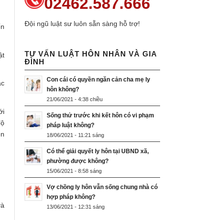
02462.587.666
Đội ngũ luật sư luôn sẵn sàng hỗ trợ!
ến
TƯ VẤN LUẬT HÔN NHÂN VÀ GIA
ật
ĐÌNH
Con cái có quyền ngăn cản cha mẹ ly
ặc
hôn không?
21/06/2021 - 4:38 chiều
ới
Sống thử trước khi kết hôn có vi phạm
độ
pháp luật không?
ên
18/06/2021 - 11:21 sáng
Có thể giải quyết ly hôn tại UBND xã,
phường được không?
15/06/2021 - 8:58 sáng
Vợ chồng ly hôn vẫn sống chung nhà có
hợp pháp không?
và
13/06/2021 - 12:31 sáng