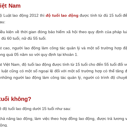
Việt Nam
Bộ Luật lao động 2012 thì
độ tuổi lao động
được tính từ đủ 15 tuổi đ
au:
ều kiện về thời gian đóng bảo hiểm xã hội theo quy định của pháp lu
ủ 60 tuổi, nữ đủ 55 tuổi.
ật cao, người lao động làm công tác quản lý và một số trường hợp đ
ông quá 05 năm so với quy định tại khoản 1.
t Việt Nam, độ tuổi lao động được tính từ 15 tuổi cho đến 55 tuổi đối v
 luật cũng có một số ngoại lệ đối với một số trường hợp có thể tăng 
những người lao động làm công tác quản lý, người có trình độ chuy
tuổi không?
ề độ tuổi lao động dưới 15 tuổi như sau:
ó khả năng lao động, làm việc theo hợp đồng lao động, được trả lương 
động.