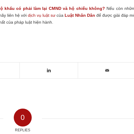
hộ khẩu có phải làm lại CMND và hộ chiếu không?
Nếu còn nhữ
ãy liên hệ với
dịch vụ luật sư
của
Luật Nhân Dân
để được giải đáp m
ất của pháp luật hiện hành.
0
REPLIES