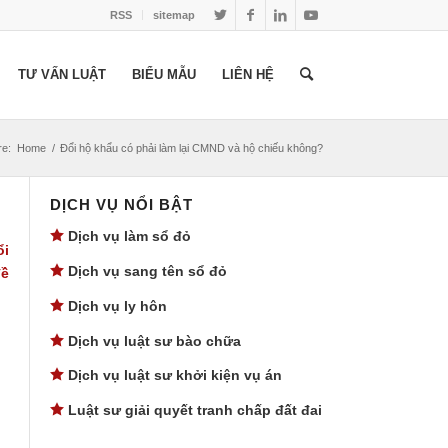
RSS
sitemap
TƯ VẤN LUẬT
BIỂU MẪU
LIÊN HỆ
re:
Home
/
Đổi hộ khẩu có phải làm lại CMND và hộ chiếu không?
DỊCH VỤ NỔI BẬT
Dịch vụ làm sổ đỏ
ổi
Dịch vụ sang tên sổ đỏ
đề
Dịch vụ ly hôn
Dịch vụ luật sư bào chữa
Dịch vụ luật sư khởi kiện vụ án
Luật sư giải quyết tranh chấp đất đai