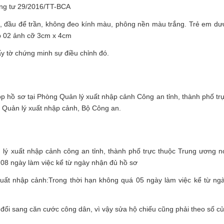
ông tư 29/2016/TT-BCA
, đầu để trần, không đeo kính màu, phông nền màu trắng. Trẻ em dư
ộp 02 ảnh cỡ 3cm x 4cm
iấy tờ chứng minh sự điều chỉnh đó.
nộp hồ sơ tại Phòng Quản lý xuất nhập cảnh Công an tỉnh, thành phố tr
c Quản lý xuất nhập cảnh, Bộ Công an.
 lý xuất nhập cảnh công an tỉnh, thành phố trực thuộc Trung ương n
 08 ngày làm việc kể từ ngày nhận đủ hồ sơ
xuất nhập cảnh:Trong thời hạn không quá 05 ngày làm việc kể từ ng
đổi sang căn cước công dân, vì vậy sửa hộ chiếu cũng phải theo số c