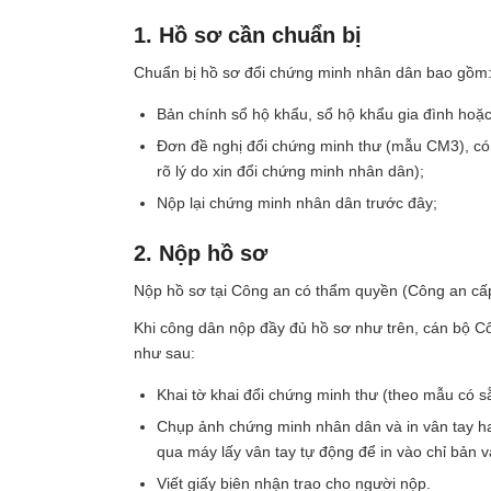
1. Hồ sơ cần chuẩn bị
Chuẩn bị hồ sơ đổi chứng minh nhân dân bao gồm
Bản chính sổ hộ khẩu, sổ hộ khẩu gia đình hoặ
Đơn đề nghị đổi chứng minh thư (mẫu CM3), có 
rõ lý do xin đổi chứng minh nhân dân);
Nộp lại chứng minh nhân dân trước đây;
2. Nộp hồ sơ
Nộp hồ sơ tại Công an có thẩm quyền (Công an c
Khi công dân nộp đầy đủ hồ sơ như trên, cán bộ C
như sau:
Khai tờ khai đổi chứng minh thư (theo mẫu có s
Chụp ảnh chứng minh nhân dân và in vân tay hai
qua máy lấy vân tay tự động để in vào chỉ bản
Viết giấy biên nhận trao cho người nộp.