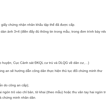
:
c giấy chứng nhận nhân khẩu tập thể đã được cấp.
dán ảnh 3×4 (điền đẩy đủ thông tin trong mẫu, trong đơn trình bày nê
ấp huyện, Cục Cảnh sát ĐKQL cư trú và DLQG về dân cư,…)
ông an sẽ hướng dẫn công dân thực hiện thủ tục đổi chứng minh thư
ẵn do công an cấp);
 ngón trỏ vào chỉ bản, tờ khai (theo mẫu) hoặc thu vân tay hai ngón t
 và chứng minh nhân dân.