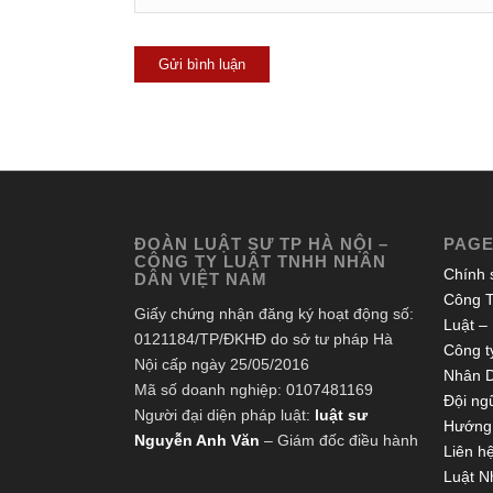
ĐOÀN LUẬT SƯ TP HÀ NỘI –
PAG
CÔNG TY LUẬT TNHH NHÂN
Chính 
DÂN VIỆT NAM
Công T
Giấy chứng nhận đăng ký hoạt động số:
Luật –
0121184/TP/ĐKHĐ do sở tư pháp Hà
Công ty
Nội cấp ngày 25/05/2016
Nhân 
Mã số doanh nghiệp: 0107481169
Đội ngũ
Người đại diện pháp luật:
luật sư
Hướng 
Nguyễn Anh Văn
– Giám đốc điều hành
Liên h
Luật N