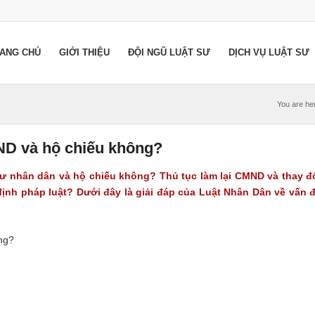
ANG CHỦ
GIỚI THIỆU
ĐỘI NGŨ LUẬT SƯ
DỊCH VỤ LUẬT SƯ
You are he
MND và hộ chiếu không?
hư nhân dân và hộ chiếu không
? Thủ tục làm lại CMND và thay đ
ịnh pháp luật? Dưới đây là giải đáp của Luật Nhân Dân về vấn 