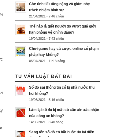
Các tình tiết tăng nặng và giảm nhẹ
trách nhiệm hình sự
ới
21/04/2021 - 7:46 chiều
Thế nào là giết người do vượt quá giới
hạn phòng vệ chính đáng?
19/04/2021 - 7:43 chiều
Chơi game hay cá cược online có phạm
pháp hay không?
ực
05/04/2021 - 11:13 sáng
TƯ VẤN LUẬT ĐẤT ĐAI
Sổ đỏ sai thông tin có bị nhà nước thu
ơi
hồi không?
19/06/2021 - 5:16 chiều
Làm lại sổ đỏ bị mất có cần xin xác nhận
ày
của công an không?
14/06/2021 - 8:40 sáng
ủa
Sang tên sổ đỏ có bắt buộc đo lại diện