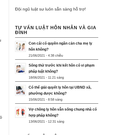
Đội ngũ luật sư luôn sẵn sàng hỗ trợ!
TƯ VẤN LUẬT HÔN NHÂN VÀ GIA
ĐÌNH
u
Con cái có quyền ngăn cản cha mẹ ly
hôn không?
21/06/2021 - 4:38 chiều
Sống thử trước khi kết hôn có vi phạm
pháp luật không?
18/06/2021 - 11:21 sáng
Có thể giải quyết ly hôn tại UBND xã,
phường được không?
15/06/2021 - 8:58 sáng
Vợ chồng ly hôn vẫn sống chung nhà có
hợp pháp không?
rỏ
13/06/2021 - 12:31 sáng