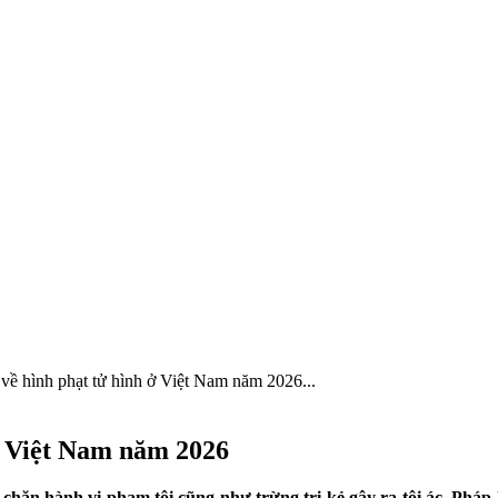
 về hình phạt tử hình ở Việt Nam năm 2026...
 ở Việt Nam năm 2026
 chặn hành vi phạm tội cũng như trừng trị kẻ gây ra tội ác. Pháp