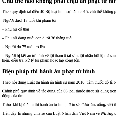
Chủ thể nào không phải chịu án phạt tử hì
Theo quy định tại điều 40 Bộ luật hình sự năm 2015, chủ thể không p
Người dưới 18 tuổi khi phạm tội
– Phụ nữ có thai
– Phụ nữ đang nuôi con dưới 36 tháng tuổi
– Người đủ 75 tuổi trở lên
– Người bị kết án tử hình về tội tham ô tài sản, tội nhận hối lộ mà sa
hiện, điều tra, xử lý tội phạm hoặc lập công lớn.
Biện pháp thi hành án phạt tử hình
Theo nội dung Luật thi hành án hình sự năm 2010, tiêm thuốc độ là b
Chính phủ quy định về tác dụng của 03 loại thuốc được sử dụng tron
động của tim.
Trước khi bị đưa ra thi hành án tử hình, tử tù sẽ được ăn, uống, viết t
Trên đây là những chia sẻ của Luật Nhân dân Việt Nam về
Những đi