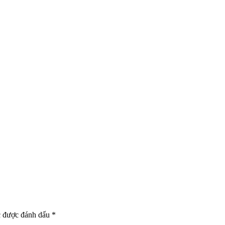
c được đánh dấu
*