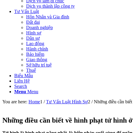
Dịch vụ làm di chúc
Dịch vụ thành lập công ty
Tư Vấn Luật
Hôn Nhân và Gia đình
Đất đai
Doanh nghiệp
Hình sự
Dân sự
Lao động
Hành chính
Bảo hiểm
Giao thông
Sở hữu trí tuệ
Thuế
Biểu Mẫu
Liên Hệ
Search
Menu
Menu
You are here:
Home
1
/
Tư Vấn Luật Hình Sự
2
/
Những điều cần biết
Những điều cần biết về hình phạt tử hình
Tử hình là hình phạt nặng nhất, là biện pháp cuối cùng để ngăn