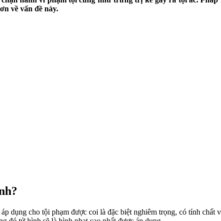
ơn về vấn đề này.
ình?
 áp dụng cho tội phạm được coi là đặc biệt nghiêm trọng, có tính chất 
ong đó tử hình sẽ là hình phạt cao nhất được áp dụng.