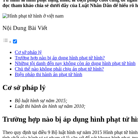
đọc tham khảo chia sẻ dưới đây của Luật Nhân Dân để hiểu rõ h
Nội Dung Bài Viết
Cơ sở pháp lý
Trường hợp nào bị áp dụng hình phạt tử hình?
Những tội danh đến nay không còn áp dụng hình phạt tử hình
Chủ thể nào không phải chịu án phạt tử hình?
Biện pháp thi hành án phạt tử hình
Cơ sở pháp lý
Bộ luật hình sự năm 2015;
Luật thi hành án hình sự năm 2010;
Trường hợp nào bị áp dụng hình phạt tử h
Theo quy định tại điều 9 Bộ luật hình sự năm 2015 Hình phạt tử hình
tính chất của hành vi vi phạm sẽ là căn cứ để xét khung hình phạt, tr