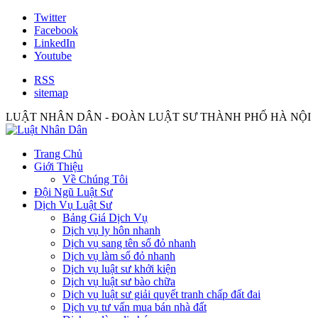
Twitter
Facebook
LinkedIn
Youtube
RSS
sitemap
LUẬT NHÂN DÂN - ĐOÀN LUẬT SƯ THÀNH PHỐ HÀ NỘI
Trang Chủ
Giới Thiệu
Về Chúng Tôi
Đội Ngũ Luật Sư
Dịch Vụ Luật Sư
Bảng Giá Dịch Vụ
Dịch vụ ly hôn nhanh
Dịch vụ sang tên sổ đỏ nhanh
Dịch vụ làm sổ đỏ nhanh
Dịch vụ luật sư khởi kiện
Dịch vụ luật sư bào chữa
Dịch vụ luật sư giải quyết tranh chấp đất đai
Dịch vụ tư vấn mua bán nhà đất