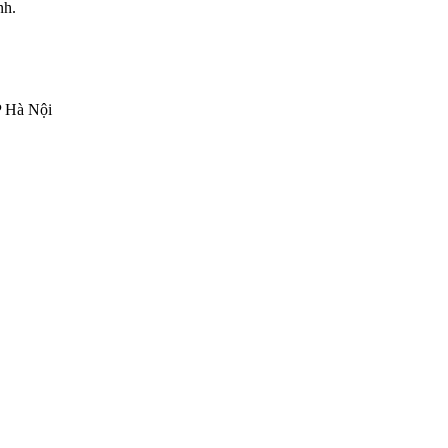
nh.
P Hà Nội