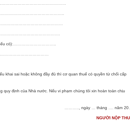
…………………………………………………………
…………………………………………………………..
vụ:………………………………………………………
h vụ:……………………………………………….
 vụ (nếu có):…………………………..
…………………………………………
nếu khai sai hoặc không đầy đủ thì cơ quan thuế có quyền từ chối cấp
 quy định của Nhà nước. Nếu vi phạm chúng tôi xin hoàn toàn chịu
……….., ngày … tháng …. năm 2
NGƯỜI NỘP TH