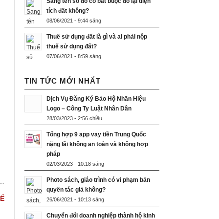
Sang tên sổ đỏ có bắt buộc đo lại diện
tích đất không?
08/06/2021 - 9:44 sáng
Thuế sử dụng đất là gì và ai phải nộp
thuế sử dụng đất?
07/06/2021 - 8:59 sáng
TIN TỨC MỚI NHẤT
Dịch Vụ Đăng Ký Bảo Hộ Nhãn Hiệu
Logo – Công Ty Luật Nhân Dân
28/03/2023 - 2:56 chiều
Tổng hợp 9 app vay tiền Trung Quốc
nặng lãi không an toàn và không hợp
pháp
02/03/2023 - 10:18 sáng
Photo sách, giáo trình có vi phạm bản
0…
quyền tác giả không?
UẾ
26/06/2021 - 10:13 sáng
Chuyển đổi doanh nghiệp thành hộ kinh