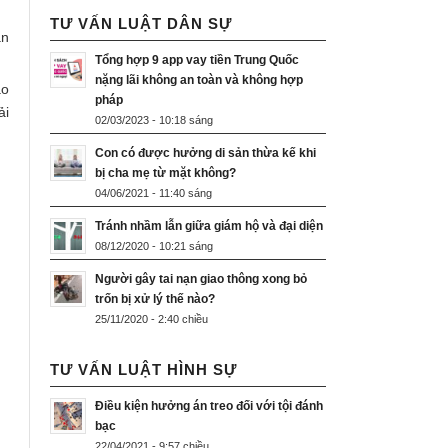
TƯ VẤN LUẬT DÂN SỰ
ần
Tổng hợp 9 app vay tiền Trung Quốc
nặng lãi không an toàn và không hợp
ao
pháp
ải
02/03/2023 - 10:18 sáng
Con có được hưởng di sản thừa kế khi
bị cha mẹ từ mặt không?
04/06/2021 - 11:40 sáng
Tránh nhầm lẫn giữa giám hộ và đại diện
08/12/2020 - 10:21 sáng
Người gây tai nạn giao thông xong bỏ
trốn bị xử lý thế nào?
25/11/2020 - 2:40 chiều
TƯ VẤN LUẬT HÌNH SỰ
Điều kiện hưởng án treo đối với tội đánh
bạc
22/04/2021 - 9:57 chiều