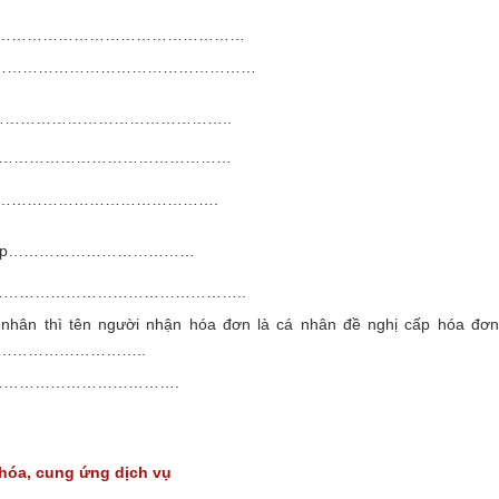
………………………………………………………
………………………………………………………
………………………………………………..
……………………………………………………
ếu có):………………………………………….
n cấp………………………………
…………………………………………………..
nhân thì tên người nhận hóa đơn là cá nhân đề nghị cấp hóa đơn
……………………..
………………………………………….
 hóa, cung ứng dịch vụ