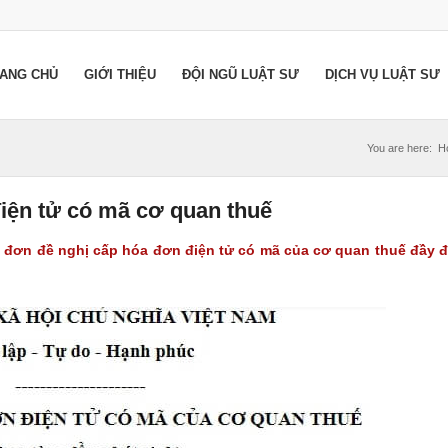
ANG CHỦ
GIỚI THIỆU
ĐỘI NGŨ LUẬT SƯ
DỊCH VỤ LUẬT SƯ
You are here:
H
iện tử có mã cơ quan thuế
 đơn đề nghị cấp hóa đơn điện tử có mã của cơ quan thuế
đầy 