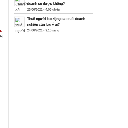
doanh có được không?
25/06/2021 - 4:05 chiều
Thuê người lao động cao tuổi doanh
nghiệp cần lưu ý gì?
an
24/06/2021 - 9:15 sáng
ới