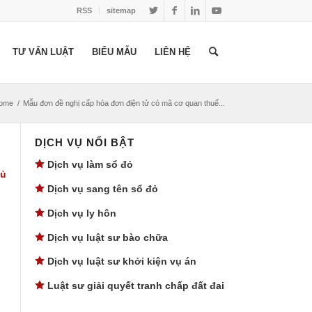
RSS
sitemap
TƯ VẤN LUẬT
BIỂU MẪU
LIÊN HỆ
ome
/
Mẫu đơn đề nghị cấp hóa đơn điện tử có mã cơ quan thuế...
DỊCH VỤ NỔI BẬT
Dịch vụ làm sổ đỏ
đủ
Dịch vụ sang tên sổ đỏ
Dịch vụ ly hôn
Dịch vụ luật sư bào chữa
Dịch vụ luật sư khởi kiện vụ án
Luật sư giải quyết tranh chấp đất đai