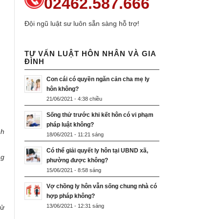
02462.587.666
Đội ngũ luật sư luôn sẵn sàng hỗ trợ!
TƯ VẤN LUẬT HÔN NHÂN VÀ GIA
ĐÌNH
Con cái có quyền ngăn cản cha mẹ ly
hôn không?
21/06/2021 - 4:38 chiều
Sống thử trước khi kết hôn có vi phạm
pháp luật không?
nh
18/06/2021 - 11:21 sáng
Có thể giải quyết ly hôn tại UBND xã,
ng
phường được không?
15/06/2021 - 8:58 sáng
Vợ chồng ly hôn vẫn sống chung nhà có
hợp pháp không?
13/06/2021 - 12:31 sáng
tử