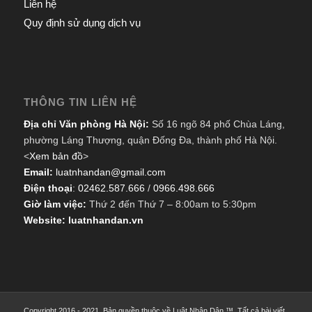
Liên hệ
Quy định sử dụng dịch vụ
THÔNG TIN LIÊN HỆ
Địa chỉ Văn phòng Hà Nội:
Số 16 ngõ 84 phố Chùa Láng,
phường Láng Thượng, quận Đống Đa, thành phố Hà Nội.
<
Xem bản đồ
>
Email:
luatnhandan@gmail.com
Điện thoại
:
02462.587.666
/
0966.498.666
Giờ làm việc:
Thứ 2 đến Thứ 7 – 8:00am to 5:30pm
Website: luatnhandan.vn
Copyright 2016 - 2021. Bản quyền thuộc về Luật Nhân Dân ™. Tất cả bài viết