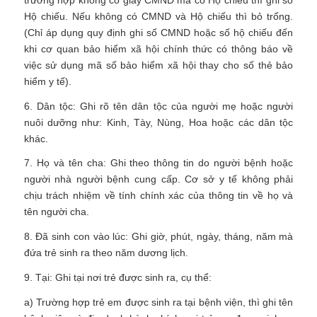
Hộ chiếu. Nếu không có CMND và Hộ chiếu thì bỏ trống.
(Chỉ áp dụng quy định ghi số CMND hoặc số hộ chiếu đến
khi cơ quan bảo hiểm xã hội chính thức có thông báo về
việc sử dụng mã số bảo hiểm xã hội thay cho số thẻ bảo
hiểm y tế).
6. Dân tộc: Ghi rõ tên dân tộc của người mẹ hoặc người
nuôi dưỡng như: Kinh, Tày, Nùng, Hoa hoặc các dân tộc
khác.
7. Họ và tên cha: Ghi theo thông tin do người bệnh hoặc
người nhà người bệnh cung cấp. Cơ sở y tế không phải
chịu trách nhiệm về tính chính xác của thông tin về họ và
tên người cha.
8. Đã sinh con vào lúc: Ghi giờ, phút, ngày, tháng, năm mà
đứa trẻ sinh ra theo năm dương lịch.
9. Tại: Ghi tại nơi trẻ được sinh ra, cụ thể:
a) Trường hợp trẻ em được sinh ra tại bệnh viện, thì ghi tên