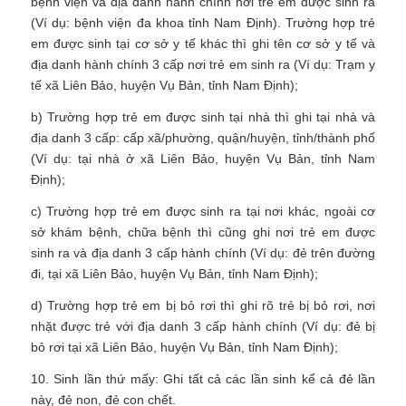
bệnh viện và địa danh hành chính nơi trẻ em được sinh ra
(Ví dụ: bệnh viện đa khoa tỉnh Nam Định). Trường hợp trẻ
em được sinh tại cơ sở y tế khác thì ghi tên cơ sở y tế và
địa danh hành chính 3 cấp nơi trẻ em sinh ra (Ví dụ: Trạm y
tế xã Liên Bảo, huyện Vụ Bản, tỉnh Nam Định);
b) Trường hợp trẻ em được sinh tại nhà thì ghi tại nhà và
địa danh 3 cấp: cấp xã/phường, quận/huyện, tỉnh/thành phố
(Ví dụ: tại nhà ở xã Liên Bảo, huyện Vụ Bản, tỉnh Nam
Định);
c) Trường hợp trẻ em được sinh ra tại nơi khác, ngoài cơ
sở khám bệnh, chữa bệnh thì cũng ghi nơi trẻ em được
sinh ra và địa danh 3 cấp hành chính (Ví dụ: đẻ trên đường
đi, tại xã Liên Bảo, huyện Vụ Bản, tỉnh Nam Định);
d) Trường hợp trẻ em bị bỏ rơi thì ghi rõ trẻ bị bỏ rơi, nơi
nhặt được trẻ với địa danh 3 cấp hành chính (Ví dụ: đẻ bị
bỏ rơi tại xã Liên Bảo, huyện Vụ Bản, tỉnh Nam Định);
10. Sinh lần thứ mấy: Ghi tất cả các lần sinh kể cả đẻ lần
này, đẻ non, đẻ con chết.