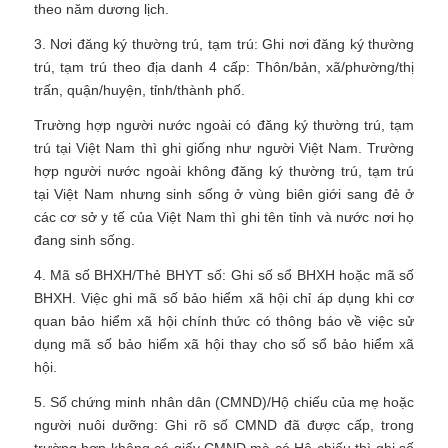
theo năm dương lịch.
3. Nơi đăng ký thường trú, tạm trú: Ghi nơi đăng ký thường
trú, tạm trú theo địa danh 4 cấp: Thôn/bản, xã/phường/thị
trấn, quận/huyện, tỉnh/thành phố.
Trường hợp người nước ngoài có đăng ký thường trú, tạm
trú tại Việt Nam thì ghi giống như người Việt Nam. Trường
hợp người nước ngoài không đăng ký thường trú, tạm trú
tại Việt Nam nhưng sinh sống ở vùng biên giới sang đẻ ở
các cơ sở y tế của Việt Nam thì ghi tên tỉnh và nước nơi họ
đang sinh sống.
4. Mã số BHXH/Thẻ BHYT số: Ghi số sổ BHXH hoặc mã số
BHXH. Việc ghi mã số bảo hiểm xã hội chỉ áp dụng khi cơ
quan bảo hiểm xã hội chính thức có thông báo về việc sử
dụng mã số bảo hiểm xã hội thay cho số sổ bảo hiểm xã
hội.
5. Số chứng minh nhân dân (CMND)/Hộ chiếu của mẹ hoặc
người nuôi dưỡng: Ghi rõ số CMND đã được cấp, trong
trường hợp không có giấy CMND mà có Hộ chiếu thì ghi số