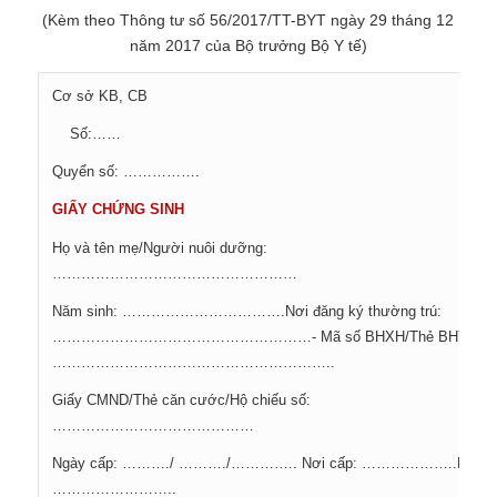
(Kèm theo Thông tư số 56/2017/TT-BYT ngày 29 tháng 12
năm 2017 của Bộ trưởng Bộ Y tế)
Cơ sở KB, CB
Số:……
Quyển số: …………….
GIẤY CHỨNG SINH
Họ và tên mẹ/Người nuôi dưỡng:
……………………………………………
Năm sinh: …………………………….Nơi đăng ký thường trú:
………………………………………………- Mã số BHXH/Thẻ BHYT số
…………………………………………………..
Giấy CMND/Thẻ căn cước/Hộ chiếu số:
……………………………………
Ngày cấp: ………./ ………./………….. Nơi cấp: ………………..Dân tộ
……………………..