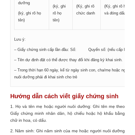
dưỡng
(ký, ghi
(Ký, ghi rõ
(Ký, ghi rõ họ, tê
(ký, ghi rõ họ
rõ họ
chức danh
và đóng dấu)
tên)
tên)
Lưu ý:
– Giấy chứng sinh cấp lần đầu: Số: Quyển số: (nếu cấp lại)
– Tên dự định đặt có thể được thay đổi khi đăng ký khai sinh.
– Trong thời hạn 60 ngày, kể từ ngày sinh con, cha/mẹ hoặc người
nuôi dưỡng phải đi khai sinh cho trẻ
Hướng dẫn cách viết giấy chứng sinh
1. Họ và tên mẹ hoặc người nuôi dưỡng: Ghi tên mẹ theo
Giấy chứng minh nhân dân, hộ chiếu hoặc hộ khẩu bằng
chữ in hoa, có dấu.
2. Năm sinh: Ghi năm sinh của mẹ hoặc người nuôi dưỡng