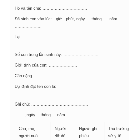
Họ và tên cha: ……………………………
Đã sinh con vào lúc:…giờ…phút, ngày…. tháng….. năm
………………..
Tại:
………………………………………………………………………………
Số con trong lần sinh này: ……………………..
Giới tính của con: …………………
Cân nặng ……………………….
Dự định đặt tên con là:
…………………………………………………………
Ghi chú: ……………………………………
……..,ngày… tháng…. năm ……
Cha, mẹ,
Người
Người ghi
Thủ trưởng cơ
người nuôi
đỡ đẻ
phiếu
sở y tế