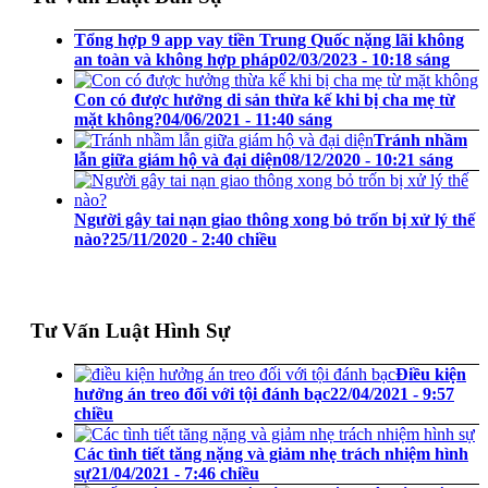
Tổng hợp 9 app vay tiền Trung Quốc nặng lãi không
an toàn và không hợp pháp
02/03/2023 - 10:18 sáng
Con có được hưởng di sản thừa kế khi bị cha mẹ từ
mặt không?
04/06/2021 - 11:40 sáng
Tránh nhầm
lẫn giữa giám hộ và đại diện
08/12/2020 - 10:21 sáng
Người gây tai nạn giao thông xong bỏ trốn bị xử lý thế
nào?
25/11/2020 - 2:40 chiều
Tư Vấn Luật Hình Sự
Điều kiện
hưởng án treo đối với tội đánh bạc
22/04/2021 - 9:57
chiều
Các tình tiết tăng nặng và giảm nhẹ trách nhiệm hình
sự
21/04/2021 - 7:46 chiều