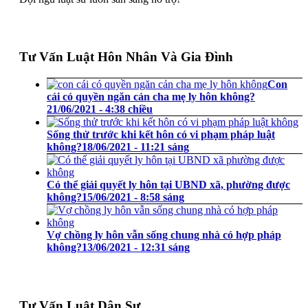
Tư Vấn Luật Hôn Nhân Và Gia Đình
Con
cái có quyền ngăn cản cha mẹ ly hôn không?
21/06/2021 - 4:38 chiều
Sống thử trước khi kết hôn có vi phạm pháp luật
không?
18/06/2021 - 11:21 sáng
Có thể giải quyết ly hôn tại UBND xã, phường được
không?
15/06/2021 - 8:58 sáng
Vợ chồng ly hôn vẫn sống chung nhà có hợp pháp
không?
13/06/2021 - 12:31 sáng
Tư Vấn Luật Dân Sự