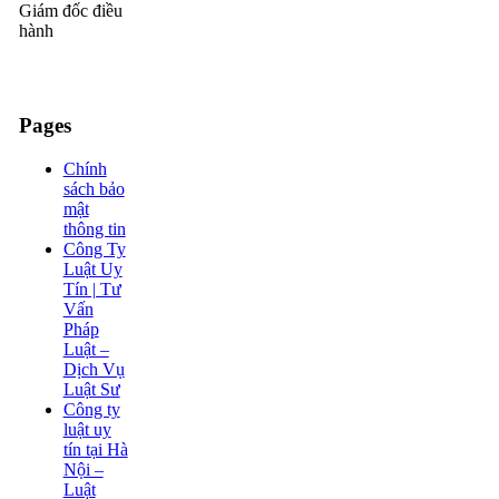
Giám đốc điều
hành
Pages
Chính
sách bảo
mật
thông tin
Công Ty
Luật Uy
Tín | Tư
Vấn
Pháp
Luật –
Dịch Vụ
Luật Sư
Công ty
luật uy
tín tại Hà
Nội –
Luật