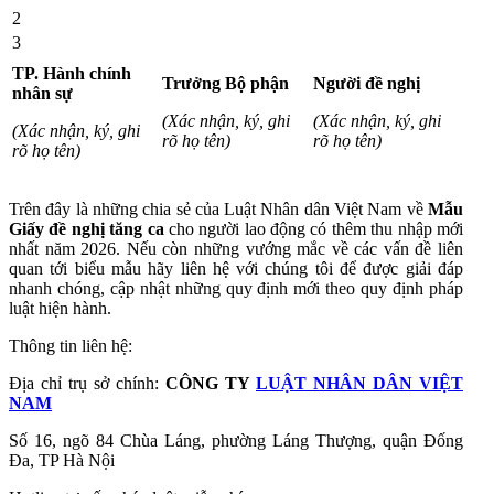
2
3
TP. Hành chính
Trưởng Bộ phận
Người đề nghị
nhân sự
(Xác nhận, ký, ghi
(Xác nhận, ký, ghi
(Xác nhận, ký, ghi
rõ họ tên)
rõ họ tên)
rõ họ tên)
Trên đây là những chia sẻ của Luật Nhân dân Việt Nam về
Mẫu
Giấy đề nghị tăng ca
cho người lao động có thêm thu nhập mới
nhất năm 2026.
Nếu còn những vướng mắc về các vấn đề liên
quan tới biểu mẫu hãy liên hệ với chúng tôi để được giải đáp
nhanh chóng, cập nhật những quy định mới theo quy định pháp
luật hiện hành.
Thông tin liên hệ:
Địa chỉ trụ sở chính:
CÔNG TY
LUẬT NHÂN DÂN VIỆT
NAM
Số 16, ngõ 84 Chùa Láng, phường Láng Thượng, quận Đống
Đa, TP Hà Nội