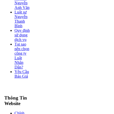
Nguyễn
Anh Văn
Luật sư
Nguyễn
Thanh
Bình
Quy định
sử dụng
dịch vụ
Tại sao
nên chọn
công ty
Luật
Nhân
Dân?
Yêu Cầu
Báo Giá
Thông Tin
Website
Chính