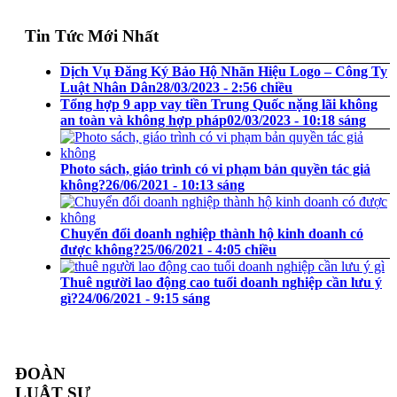
Tin Tức Mới Nhất
Dịch Vụ Đăng Ký Bảo Hộ Nhãn Hiệu Logo – Công Ty
Luật Nhân Dân
28/03/2023 - 2:56 chiều
Tổng hợp 9 app vay tiền Trung Quốc nặng lãi không
an toàn và không hợp pháp
02/03/2023 - 10:18 sáng
Photo sách, giáo trình có vi phạm bản quyền tác giả
không?
26/06/2021 - 10:13 sáng
Chuyển đổi doanh nghiệp thành hộ kinh doanh có
được không?
25/06/2021 - 4:05 chiều
Thuê người lao động cao tuổi doanh nghiệp cần lưu ý
gì?
24/06/2021 - 9:15 sáng
ĐOÀN
LUẬT SƯ