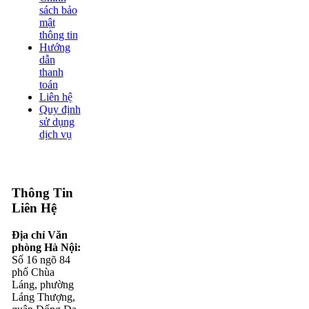
sách bảo
mật
thông tin
Hướng
dẫn
thanh
toán
Liên hệ
Quy định
sử dụng
dịch vụ
Thông Tin
Liên Hệ
Địa chỉ Văn
phòng Hà Nội:
Số 16 ngõ 84
phố Chùa
Láng, phường
Láng Thượng,