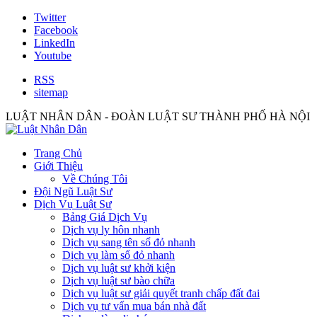
Twitter
Facebook
LinkedIn
Youtube
RSS
sitemap
LUẬT NHÂN DÂN - ĐOÀN LUẬT SƯ THÀNH PHỐ HÀ NỘI
Trang Chủ
Giới Thiệu
Về Chúng Tôi
Đội Ngũ Luật Sư
Dịch Vụ Luật Sư
Bảng Giá Dịch Vụ
Dịch vụ ly hôn nhanh
Dịch vụ sang tên sổ đỏ nhanh
Dịch vụ làm sổ đỏ nhanh
Dịch vụ luật sư khởi kiện
Dịch vụ luật sư bào chữa
Dịch vụ luật sư giải quyết tranh chấp đất đai
Dịch vụ tư vấn mua bán nhà đất