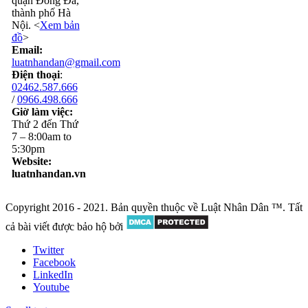
quận Đống Đa,
thành phố Hà
Nội. <
Xem bản
đồ
>
Email:
luatnhandan@gmail.com
Điện thoại
:
02462.587.666
/
0966.498.666
Giờ làm việc:
Thứ 2 đến Thứ
7 – 8:00am to
5:30pm
Website:
luatnhandan.vn
Copyright 2016 - 2021. Bản quyền thuộc về Luật Nhân Dân ™. Tất
cả bài viết được bảo hộ bởi
Twitter
Facebook
LinkedIn
Youtube