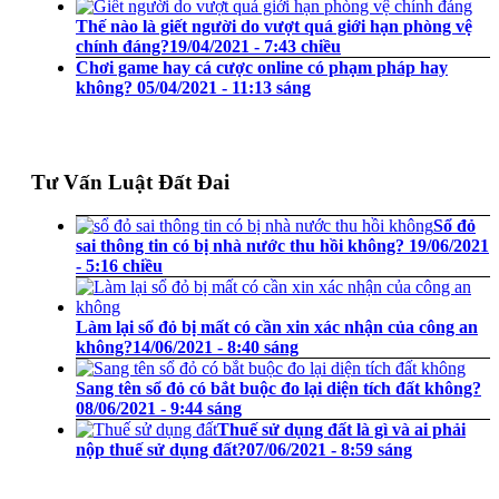
Thế nào là giết người do vượt quá giới hạn phòng vệ
chính đáng?
19/04/2021 - 7:43 chiều
Chơi game hay cá cược online có phạm pháp hay
không?
05/04/2021 - 11:13 sáng
Tư Vấn Luật Đất Đai
Sổ đỏ
sai thông tin có bị nhà nước thu hồi không?
19/06/2021
- 5:16 chiều
Làm lại sổ đỏ bị mất có cần xin xác nhận của công an
không?
14/06/2021 - 8:40 sáng
Sang tên sổ đỏ có bắt buộc đo lại diện tích đất không?
08/06/2021 - 9:44 sáng
Thuế sử dụng đất là gì và ai phải
nộp thuế sử dụng đất?
07/06/2021 - 8:59 sáng