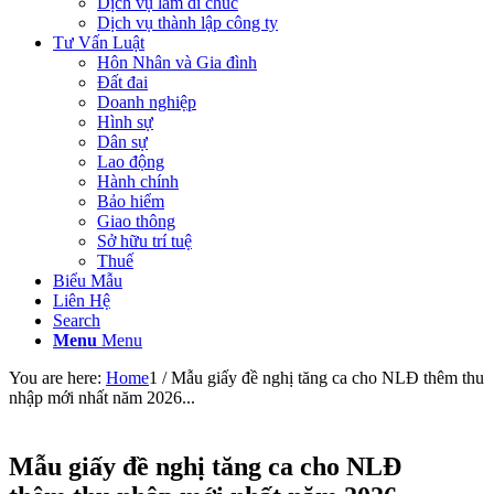
Dịch vụ làm di chúc
Dịch vụ thành lập công ty
Tư Vấn Luật
Hôn Nhân và Gia đình
Đất đai
Doanh nghiệp
Hình sự
Dân sự
Lao động
Hành chính
Bảo hiểm
Giao thông
Sở hữu trí tuệ
Thuế
Biểu Mẫu
Liên Hệ
Search
Menu
Menu
You are here:
Home
1
/
Mẫu giấy đề nghị tăng ca cho NLĐ thêm thu
nhập mới nhất năm 2026...
Mẫu giấy đề nghị tăng ca cho NLĐ