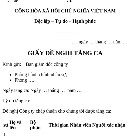
CỘNG HÒA XÃ HỘI CHỦ NGHĨA VIỆT NAM
Độc lập – Tự do – Hạnh phúc
—————
… , ngày … tháng … năm …
GIẤY ĐỀ NGHỊ TĂNG CA
Kính gửi: – Ban giám đốc công ty
Phòng hành chính nhân sự;
Phòng …..
Ngày tăng ca: Ngày … tháng … năm …
Lý do tăng ca: ……………..
Đề nghị Công ty chấp thuận cho chúng tôi được tăng ca:
Họ và
Bộ
stt
Thời gian
Nhân viên
Người xác nhận
tên
phận
1