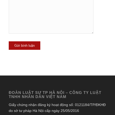
ĐOÀN LUẬT SƯ TP HÀ NỘI – CÔNG TY LUẬT
TNHH NHÂN DÂN VIỆT NAM
Giấy chứng nhận đăng ký hoạt động số: 0121184/TP/ĐKHĐ
do sở tư pháp Hà Nội cấp ngày 25/05/2016