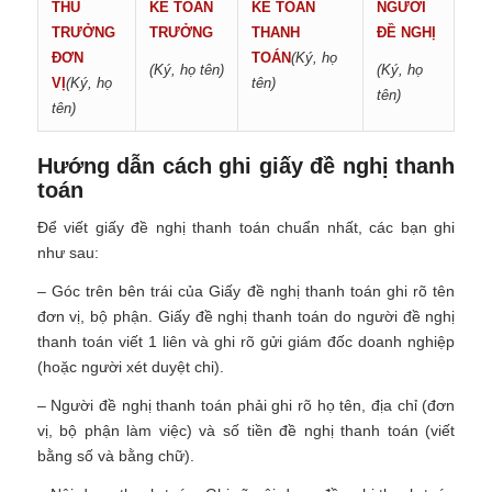
THỦ
KẾ TOÁN
KẾ TOÁN
NGƯỜI
TRƯỞNG
TRƯỞNG
THANH
ĐỀ NGHỊ
ĐƠN
TOÁN
(Ký, họ
(Ký, họ tên)
(Ký, họ
VỊ
(Ký, họ
tên)
tên)
tên)
Hướng dẫn cách ghi giấy đề nghị thanh
toán
Để viết giấy đề nghị thanh toán chuẩn nhất, các bạn ghi
như sau:
– Góc trên bên trái của Giấy đề nghị thanh toán ghi rõ tên
đơn vị, bộ phận. Giấy đề nghị thanh toán do người đề nghị
thanh toán viết 1 liên và ghi rõ gửi giám đốc doanh nghiệp
(hoặc người xét duyệt chi).
– Người đề nghị thanh toán phải ghi rõ họ tên, địa chỉ (đơn
vị, bộ phận làm việc) và số tiền đề nghị thanh toán (viết
bằng số và bằng chữ).