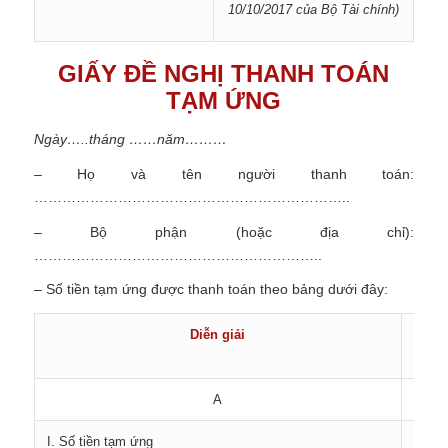
10/10/2017 của Bộ Tài chính)
GIẤY ĐỀ NGHỊ THANH TOÁN
TẠM ỨNG
Ngày
…..
tháng
……
năm
………
– Họ và tên người thanh toán:
…………………………………………………………..
– Bộ phận (hoặc địa chỉ):
……………………………………………………..
– Số tiền tạm ứng được thanh toán theo bảng dưới đây:
Diễn giải
Số
tiền
A
1
I. Số tiền tạm ứng