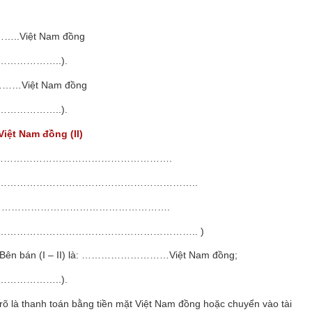
.Việt Nam đồng
……………..).
……Việt Nam đồng
……………..).
 Nam đồng (II)
ịnh tại …………………………………………………….
…………………………………………………..
y định tại ……………………………………………….
………………………………………………….. )
 cho Bên bán (I – II) là: ………………………Việt Nam đồng;
……………..).
rõ là thanh toán bằng tiền mặt Việt Nam đồng hoặc chuyển vào tài