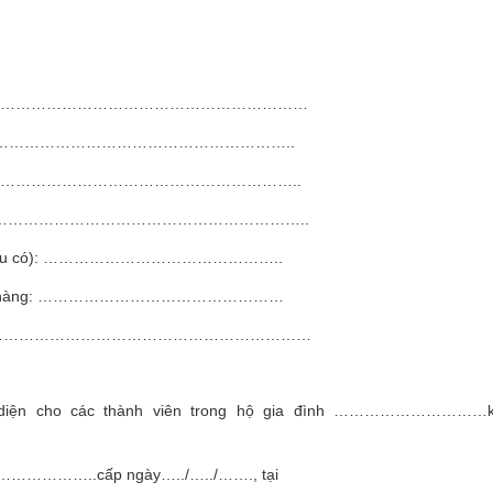
………………………………………………………………
……………………………………………………………………..
………………………………………………………………..
………………………………………………………………..
nếu có): ………………………………………..
Ngân hàng: …………………………………………
………………………………………………………………
n cho các thành viên trong hộ gia đình …………………………k
………………………..cấp ngày…../…../……., tại