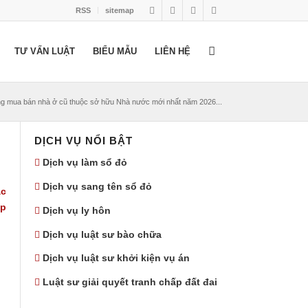
RSS
sitemap
TƯ VẤN LUẬT
BIỂU MẪU
LIÊN HỆ
g mua bán nhà ở cũ thuộc sở hữu Nhà nước mới nhất năm 2026...
DỊCH VỤ NỔI BẬT
Dịch vụ làm sổ đỏ
Dịch vụ sang tên sổ đỏ
ác
áp
Dịch vụ ly hôn
Dịch vụ luật sư bào chữa
Dịch vụ luật sư khởi kiện vụ án
Luật sư giải quyết tranh chấp đất đai