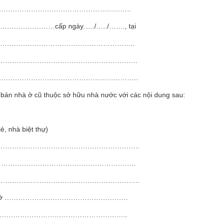
……………………………………………………………………..
……………………………cấp ngày…../…../……., tại
………………………………………………………………..
……………………………………………………………….
………………………………………………………………..
 bán nhà ở cũ thuộc sở hữu nhà nước với các nội dung sau:
ẻ, nhà biệt thự)
…………………………………………………..
……………………………………………………………..
…………………………………………………..
trí nhà ở ………………………………………………
 là: ……………………………………………………………..