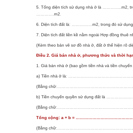
5. Tổng diện tích sử dụng nhà ở là …………..m
2
, 
………….m
2
.
6. Diện tích đất là: ……………m
2
, trong đó sử d
7. Diện tích đất liền kề nằm ngoài Hợp đồng th
(Kèm theo bản vẽ sơ đồ nhà ở, đất ở thể hiện rõ d
Điều 2. Giá bán nhà ở, phương thức và thời hạ
1. Giá bán nhà ở (bao gồm tiền nhà và tiền chuyển
a) Tiền nhà ở là: …………………………………………….
(Bằng chữ:…………………………………………………
b) Tiền chuyển quyền sử dụng đất là ………………
(Bằng chữ:…………………………………………………
Tổng cộng: a + b = ……………………………………..Vi
(Bằng chữ:…………………………………………………