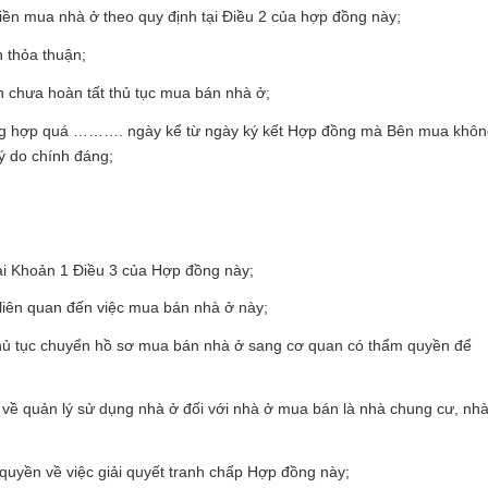
iền mua nhà ở theo quy định tại Điều 2 của hợp đồng này;
 thỏa thuận;
n chưa hoàn tất thủ tục mua bán nhà ở;
ng hợp quá ………. ngày kể từ ngày ký kết Hợp đồng mà Bên mua khôn
ý do chính đáng;
ại Khoản 1 Điều 3 của Hợp đồng này;
liên quan đến việc mua bán nhà ở này;
thủ tục chuyển hồ sơ mua bán nhà ở sang cơ quan có thẩm quyền để
 về quản lý sử dụng nhà ở đối với nhà ở mua bán là nhà chung cư, nh
quyền về việc giải quyết tranh chấp Hợp đồng này;