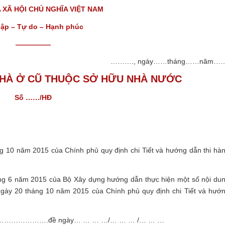
XÃ HỘI CHỦ NGHĨA VIỆT NAM
lập – Tự do – Hạnh phúc
—————
………., ngày……tháng……năm……
HÀ Ở CŨ THUỘC SỞ HỮU NHÀ NƯỚC
Số ……/HĐ
 10 năm 2015 của Chính phủ quy định chi Tiết và hướng dẫn thi hà
ng 6 năm 2015 của Bộ Xây dựng hướng dẫn thực hiện một số nội du
gày 20 tháng 10 năm 2015 của Chính phủ quy định chi Tiết và hướ
à) ……………………….đề ngày… … … …/… … … /… … …