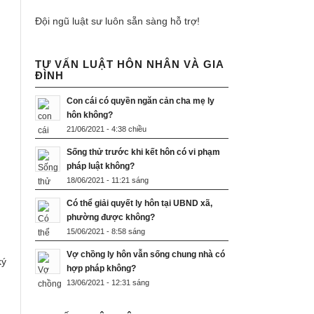
Đội ngũ luật sư luôn sẵn sàng hỗ trợ!
TƯ VẤN LUẬT HÔN NHÂN VÀ GIA
ĐÌNH
Con cái có quyền ngăn cản cha mẹ ly
hôn không?
21/06/2021 - 4:38 chiều
Sống thử trước khi kết hôn có vi phạm
pháp luật không?
18/06/2021 - 11:21 sáng
Có thể giải quyết ly hôn tại UBND xã,
phường được không?
15/06/2021 - 8:58 sáng
Vợ chồng ly hôn vẫn sống chung nhà có
ý
hợp pháp không?
13/06/2021 - 12:31 sáng