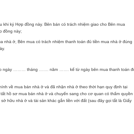
au khi ký Hợp đồng này. Bên bán có trách nhiệm giao cho Bên mua
p đồng này;
ua nhà ở, Bên mua có trách nhiệm thanh toán đủ tiền mua nhà ở đúng
ày.
ở vào ngày ……… tháng ……. năm ……. kể từ ngày bên mua thanh toán đ
chính về mua bán nhà ở và đã nhận nhà ở theo thời hạn quy định tại
n tất hồ sơ mua bán nhà ở và chuyển sang cho cơ quan có thẩm quyền
 hữu nhà ở và tài sản khác gắn liền với đất (sau đây gọi tắt là Giấy