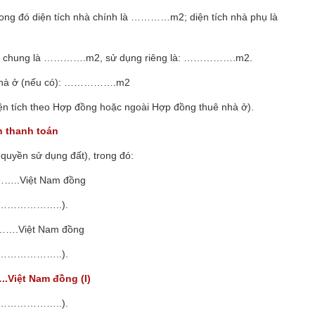
trong đó diện tích nhà chính là …………m
2
; diện tích nhà phụ là
ụng chung là ………….m
2
, sử dụng riêng là: …………….m
2
.
uê nhà ở (nếu có): …………….m
2
iện tích theo Hợp đồng hoặc ngoài Hợp đồng thuê nhà ở).
n thanh toán
 quyền sử dụng đất), trong đó:
.Việt Nam đồng
……………..).
…….Việt Nam đồng
……………..).
ệt Nam đồng (I)
……………..).