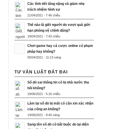
Các tình tiết tăng nặng và giảm nhẹ
trách nhiệm hình sự
21/04/2021 - 7:46 chiều
Thế nào là giết người do vượt quá giới
hạn phòng vệ chính đáng?
19/04/2021 - 7:43 chiều
Chơi game hay cá cược online có phạm
pháp hay không?
05/04/2021 - 11:13 sáng
TƯ VẤN LUẬT ĐẤT ĐAI
Sổ đỏ sai thông tin có bị nhà nước thu
hồi không?
19/06/2021 - 5:16 chiều
Làm lại sổ đỏ bị mất có cần xin xác nhận
của công an không?
14/06/2021 - 8:40 sáng
Sang tên sổ đỏ có bắt buộc đo lại diện