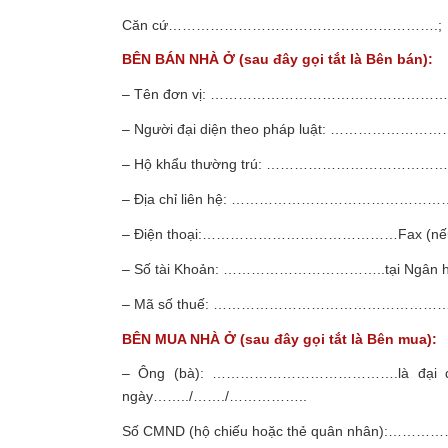
Căn cứ………………………………………………….;
BÊN BÁN NHÀ Ở (sau đây gọi tắt là Bên bán):
– Tên đơn vị: …………………………………
– Người đại diện theo pháp luật: …
– Hộ khẩu thường trú: ……………………
– Địa chỉ liên hệ: ……………………………
– Điện thoại:……………………………………Fax (
– Số tài Khoản: ……………………………..tại 
– Mã số thuế: …………………………………
BÊN MUA NHÀ Ở (sau đây gọi tắt là Bên mua):
– Ông (bà): ………………………………….là đại diệ
ngày……../……./……………..
Số CMND (hộ chiếu hoặc thẻ quân nhân):…