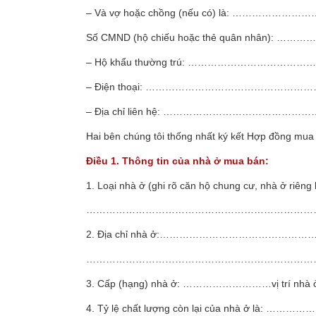
– Và vợ hoặc chồng (nếu có) là: …
Số CMND (hộ chiếu hoặc thẻ quân nhân): …
– Hộ khẩu thường trú: ……………………
– Điện thoại: …………………………………
– Địa chỉ liên hệ: ……………………………
Hai bên chúng tôi thống nhất ký kết Hợp đồng mua
Điều 1. Thông tin của nhà ở mua bán:
1. Loại nhà ở
(ghi rõ căn hộ chung cư, nhà ở riêng l
………………………………………………………………
2. Địa chỉ nhà ở:………………………………
………………………………………………………………
3. Cấp (hạng) nhà ở: ………………………vị 
4. Tỷ lệ chất lượng còn lại của nhà ở