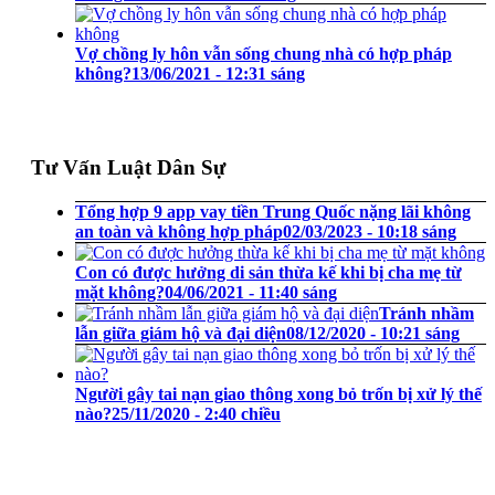
Vợ chồng ly hôn vẫn sống chung nhà có hợp pháp
không?
13/06/2021 - 12:31 sáng
Tư Vấn Luật Dân Sự
Tổng hợp 9 app vay tiền Trung Quốc nặng lãi không
an toàn và không hợp pháp
02/03/2023 - 10:18 sáng
Con có được hưởng di sản thừa kế khi bị cha mẹ từ
mặt không?
04/06/2021 - 11:40 sáng
Tránh nhầm
lẫn giữa giám hộ và đại diện
08/12/2020 - 10:21 sáng
Người gây tai nạn giao thông xong bỏ trốn bị xử lý thế
nào?
25/11/2020 - 2:40 chiều