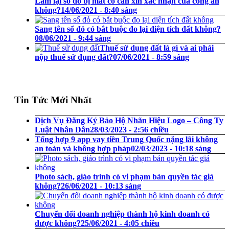
Làm lại sổ đỏ bị mất có cần xin xác nhận của công an
không?
14/06/2021 - 8:40 sáng
Sang tên sổ đỏ có bắt buộc đo lại diện tích đất không?
08/06/2021 - 9:44 sáng
Thuế sử dụng đất là gì và ai phải
nộp thuế sử dụng đất?
07/06/2021 - 8:59 sáng
Tin Tức Mới Nhất
Dịch Vụ Đăng Ký Bảo Hộ Nhãn Hiệu Logo – Công Ty
Luật Nhân Dân
28/03/2023 - 2:56 chiều
Tổng hợp 9 app vay tiền Trung Quốc nặng lãi không
an toàn và không hợp pháp
02/03/2023 - 10:18 sáng
Photo sách, giáo trình có vi phạm bản quyền tác giả
không?
26/06/2021 - 10:13 sáng
Chuyển đổi doanh nghiệp thành hộ kinh doanh có
được không?
25/06/2021 - 4:05 chiều