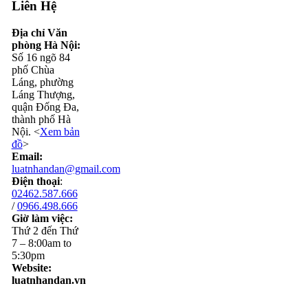
Liên Hệ
Địa chỉ Văn
phòng Hà Nội:
Số 16 ngõ 84
phố Chùa
Láng, phường
Láng Thượng,
quận Đống Đa,
thành phố Hà
Nội. <
Xem bản
đồ
>
Email:
luatnhandan@gmail.com
Điện thoại
:
02462.587.666
/
0966.498.666
Giờ làm việc:
Thứ 2 đến Thứ
7 – 8:00am to
5:30pm
Website:
luatnhandan.vn