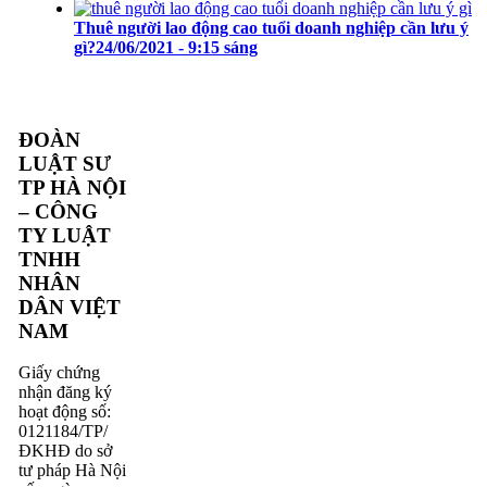
Thuê người lao động cao tuổi doanh nghiệp cần lưu ý
gì?
24/06/2021 - 9:15 sáng
ĐOÀN
LUẬT SƯ
TP HÀ NỘI
– CÔNG
TY LUẬT
TNHH
NHÂN
DÂN VIỆT
NAM
Giấy chứng
nhận đăng ký
hoạt động số:
0121184/TP/
ĐKHĐ do sở
tư pháp Hà Nội