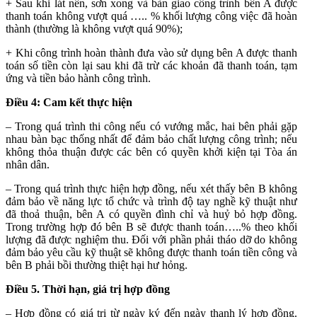
+ Sau khi lát nền, sơn xong và bàn giao công trình bên A được
thanh toán không vượt quá ….. % khối lượng công việc đã hoàn
thành (thường là không vượt quá 90%);
+ Khi công trình hoàn thành đưa vào sử dụng bên A được thanh
toán số tiền còn lại sau khi đã trừ các khoản đã thanh toán, tạm
ứng và tiền bảo hành công trình.
Điều 4: Cam kết thực hiện
– Trong quá trình thi công nếu có vướng mắc, hai bên phải gặp
nhau bàn bạc thống nhất để đảm bảo chất lượng công trình; nếu
không thỏa thuận được các bên có quyền khởi kiện tại Tòa án
nhân dân.
– Trong quá trình thực hiện hợp đồng, nếu xét thấy bên B không
đảm bảo về năng lực tổ chức và trình độ tay nghề kỹ thuật như
đã thoả thuận, bên A có quyền đình chỉ và huỷ bỏ hợp đồng.
Trong trường hợp đó bên B sẽ được thanh toán…..% theo khối
lượng đã được nghiệm thu. Đối với phần phải tháo dỡ do không
đảm bảo yêu cầu kỹ thuật sẽ không được thanh toán tiền công và
bên B phải bồi thường thiệt hại hư hỏng.
Điều 5. Thời hạn, giá trị hợp đồng
– Hợp đồng có giá trị từ ngày ký đến ngày thanh lý hợp đồng.