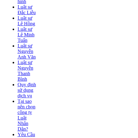
hình
Luật sư
Đắc Liễu
Luật sư
Lê Hồng
Luật sư
Lê Minh
Tuấn
Luật sư
Nguyễn
Anh Văn
Luật sư
Nguyễn
Thanh
Bình
Quy định
sử dụng
dịch vụ
Tại sao
nên chọn
công ty
Luật
Nhân
Dân?
Yêu Cầu