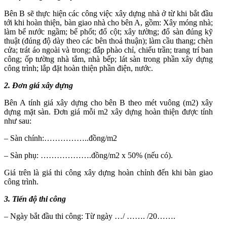
Bên B sẽ thực hiện các công việc xây dựng nhà ở từ khi bắt đầu
tới khi hoàn thiện, bàn giao nhà cho bên A, gồm: Xây móng nhà;
làm bể nước ngầm; bể phốt; đổ cột; xây tường; đổ sàn đúng kỹ
thuật (đúng độ dày theo các bên thoả thuận); làm cầu thang; chèn
cửa; trát áo ngoài và trong; đắp phào chỉ, chiếu trần; trang trí ban
công; ốp tường nhà tắm, nhà bếp; lát sàn trong phần xây dựng
công trình; lắp đặt hoàn thiện phần điện, nước.
2. Đơn giá xây dựng
Bên A tính giá xây dựng cho bên B theo mét vuông (m2) xây
dựng mặt sàn. Đơn giá mỗi m
2
xây dựng hoàn thiện được tính
như sau:
– Sàn chính:……………..đồng/m
2
– Sàn phụ: ……………….đồng/m2 x 50% (nếu có).
Giá trên là giá thi công xây dựng hoàn chỉnh đến khi bàn giao
công trình.
3. Tiến độ thi công
– Ngày bắt đầu thi công: Từ ngày …/ ……. /20…….