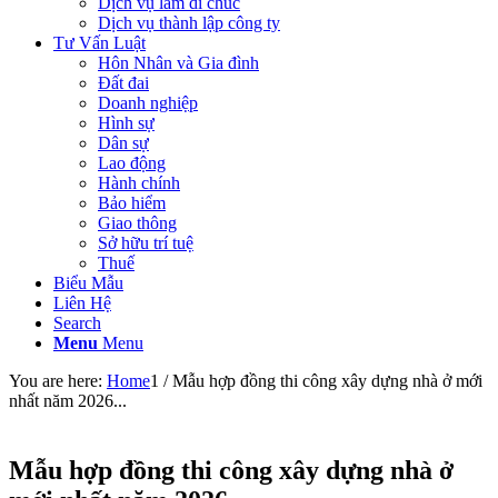
Dịch vụ làm di chúc
Dịch vụ thành lập công ty
Tư Vấn Luật
Hôn Nhân và Gia đình
Đất đai
Doanh nghiệp
Hình sự
Dân sự
Lao động
Hành chính
Bảo hiểm
Giao thông
Sở hữu trí tuệ
Thuế
Biểu Mẫu
Liên Hệ
Search
Menu
Menu
You are here:
Home
1
/
Mẫu hợp đồng thi công xây dựng nhà ở mới
nhất năm 2026...
Mẫu hợp đồng thi công xây dựng nhà ở