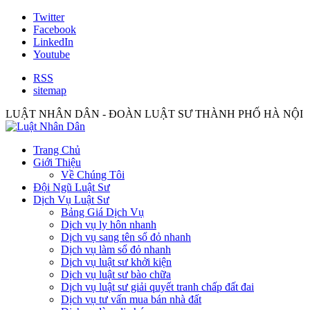
Twitter
Facebook
LinkedIn
Youtube
RSS
sitemap
LUẬT NHÂN DÂN - ĐOÀN LUẬT SƯ THÀNH PHỐ HÀ NỘI
Trang Chủ
Giới Thiệu
Về Chúng Tôi
Đội Ngũ Luật Sư
Dịch Vụ Luật Sư
Bảng Giá Dịch Vụ
Dịch vụ ly hôn nhanh
Dịch vụ sang tên sổ đỏ nhanh
Dịch vụ làm sổ đỏ nhanh
Dịch vụ luật sư khởi kiện
Dịch vụ luật sư bào chữa
Dịch vụ luật sư giải quyết tranh chấp đất đai
Dịch vụ tư vấn mua bán nhà đất