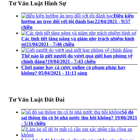
Tư Vấn Luật Hình Sự
Điều kiện
hưởng án treo đối với tội đánh bạc
22/04/2021 - 9:57
chiều
Các tình tiết tăng nặng và giảm nhẹ trách nhiệm hình
sự
21/04/2021 - 7:46 chiều
Thế nào là giết người do vượt quá giới hạn phòng vệ
chính đáng?
19/04/2021 - 7:43 chiều
Chơi game hay cá cược online có phạm pháp hay
không?
05/04/2021 - 11:13 sáng
Tư Vấn Luật Đất Đai
Sổ đỏ
sai thông tin có bị nhà nước thu hồi không?
19/06/2021
- 5:16 chiều