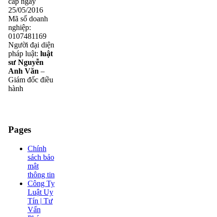
cấp ngày
25/05/2016
Mã số doanh
nghiệp:
0107481169
Người đại diện
pháp luật:
luật
sư Nguyễn
Anh Văn
–
Giám đốc điều
hành
Pages
Chính
sách bảo
mật
thông tin
Công Ty
Luật Uy
Tín | Tư
Vấn