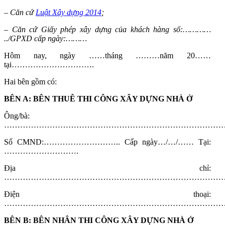
– Căn cứ
Luật Xây dựng 2014
;
– Căn cứ Giấy phép xây dựng của khách hàng số:…………
../GPXD cấp ngày:………
Hôm nay, ngày ……tháng ………năm 20……
tại………………………….
Hai bên gồm có:
BÊN A: BÊN THUÊ THI CÔNG XÂY DỰNG NHÀ Ở
Ông/bà:
…………………………………………………………………………
Số CMND:……………………….. Cấp ngày…/…/…… Tại:
……………………….
Địa chỉ:
…………………………………………………………………………
Điện thoại:
………………………………………………………………………
BÊN B: BÊN NHÂN THI CÔNG XÂY DỰNG NHÀ Ở