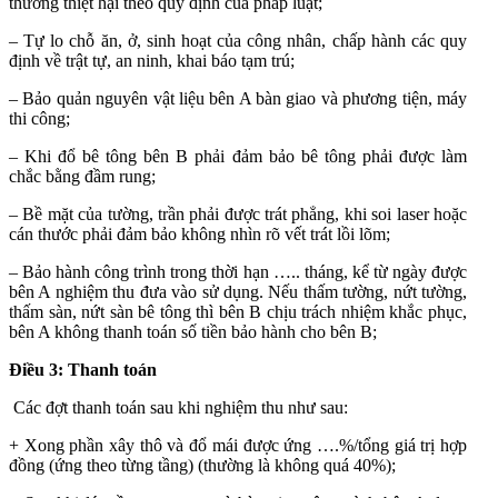
thường thiệt hại theo quy định của pháp luật;
– Tự lo chỗ ăn, ở, sinh hoạt của công nhân, chấp hành các quy
định về trật tự, an ninh, khai báo tạm trú;
– Bảo quản nguyên vật liệu bên A bàn giao và phương tiện, máy
thi công;
– Khi đổ bê tông bên B phải đảm bảo bê tông phải được làm
chắc bằng đầm rung;
– Bề mặt của tường, trần phải được trát phẳng, khi soi laser hoặc
cán thước phải đảm bảo không nhìn rõ vết trát lồi lõm;
– Bảo hành công trình trong thời hạn ….. tháng, kể từ ngày được
bên A nghiệm thu đưa vào sử dụng. Nếu thấm tường, nứt tường,
thấm sàn, nứt sàn bê tông thì bên B chịu trách nhiệm khắc phục,
bên A không thanh toán số tiền bảo hành cho bên B;
Điều 3: Thanh toán
Các đợt thanh toán sau khi nghiệm thu như sau:
+ Xong phần xây thô và đổ mái được ứng ….%/tổng giá trị hợp
đồng (ứng theo từng tầng) (thường là không quá 40%);