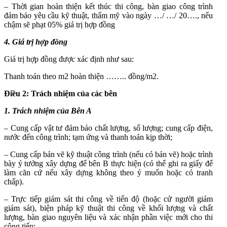
– Thời gian hoàn thiện kết thúc thi công, bàn giao công trình
đảm bảo yêu cầu kỹ thuật, thẩm mỹ vào ngày …/ …/ 20…., nếu
chậm sẽ phạt 05% giá trị hợp đồng
4. Giá trị hợp đồng
Giá trị hợp đồng được xác định như sau:
Thanh toán theo m
2
hoàn thiện …….. đồng/m
2
.
Điều 2: Trách nhiệm của các bên
1. Trách nhiệm của Bên A
– Cung cấp vật tư đảm bảo chất lượng, số lượng; cung cấp điện,
nước đến công trình; tạm ứng và thanh toán kịp thời;
– Cung cấp bản vẽ kỹ thuật công trình (nếu có bản vẽ) hoặc trình
bày ý tưởng xây dựng để bên B thực hiện (có thể ghi ra giấy để
làm căn cứ nếu xây dựng không theo ý muốn hoặc có tranh
chấp).
– Trực tiếp giám sát thi công về tiến độ (hoặc cử người giám
giám sát), biện pháp kỹ thuật thi công về khối lượng và chất
lượng, bàn giao nguyên liệu và xác nhận phần việc mới cho thi
công tiếp;