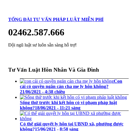
TỔNG ĐÀI TƯ VẤN PHÁP LUẬT MIỄN PHÍ
02462.587.666
Đội ngũ luật sư luôn sẵn sàng hỗ trợ!
Tư Vấn Luật Hôn Nhân Và Gia Đình
Con
cái có quyền ngăn cản cha mẹ ly hôn không?
21/06/2021 - 4:38 chiều
Sống thử trước khi kết hôn có vi phạm pháp luật
không?
18/06/2021 - 11:21 sáng
Có thể giải quyết ly hôn tại UBND xã, phường được
không?
15/06/2021 - 8:58 sáng