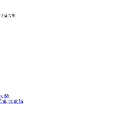
P Hà Nội
g đất
ình, cá nhân