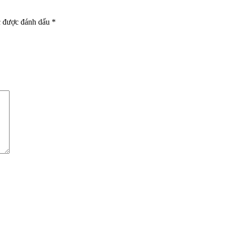
c được đánh dấu
*