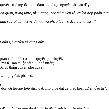
á quyền sử dụng đất phải đảm bảo được nguyên tắc sau đây:
ách quan, trung thực, bình đẳng, bảo vệ quyền và lợi ích hợp pháp của
định của pháp luật về đất đai và pháp luật về đấu giá tài sản.”
n đấu giá quyền sử dụng đất:
quan nhà nước có thẩm quyền phê duyệt;
t mà tài sản thuộc sở hữu nhà nước;
ớc có thẩm quyền phê duyệt.
ywr dụng đất, phải có:
uy định
đối với trường hợp giao đất, cho thuê đất để thực hiện dự án đầu tư”.
 đây mới đáp ứng đủ điều kiện tiến hành bán đấu giá tài sản: