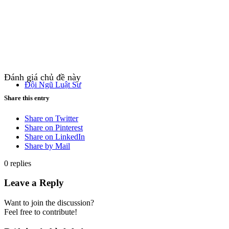
Đánh giá chủ đề này
Đội Ngũ Luật Sư
Share this entry
Share on Twitter
Share on Pinterest
Share on LinkedIn
Share by Mail
0
replies
Leave a Reply
Want to join the discussion?
Feel free to contribute!