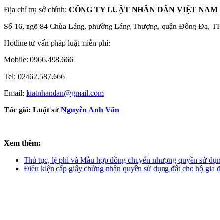
Địa chỉ trụ sở chính:
CÔNG TY LUẬT NHÂN DÂN VIỆT NAM
Số 16, ngõ 84 Chùa Láng, phường Láng Thượng, quận Đống Đa, T
Hotline tư vấn pháp luật miễn phí:
Mobile: 0966.498.666
Tel: 02462.587.666
Email:
luatnhandan@gmail.com
Tác giả:
Luật sư
Nguyễn Anh Văn
Xem thêm:
Thủ tục, lệ phí và Mẫu hợp đồng chuyển nhượng quyền sử dụn
Điều kiện cấp giấy chứng nhận quyền sử dụng đất cho hộ gia đ