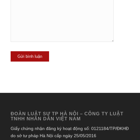
ĐOÀN LUẬT SƯ TP HÀ NỘI – CÔNG TY LUẬT
TNHH NHÂN DÂN VIỆT NAM
Giấy chứng nhận đăng ký hoạt động số: 0121184/TP/ĐKHĐ
do sở tư pháp Hà Nội cấp ngày 25/05/2016