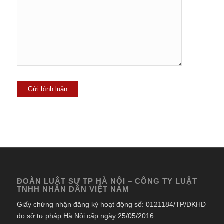
ĐOÀN LUẬT SƯ TP HÀ NỘI – CÔNG TY LUẬT
TNHH NHÂN DÂN VIỆT NAM
Giấy chứng nhận đăng ký hoạt động số: 0121184/TP/ĐKHĐ
do sở tư pháp Hà Nội cấp ngày 25/05/2016