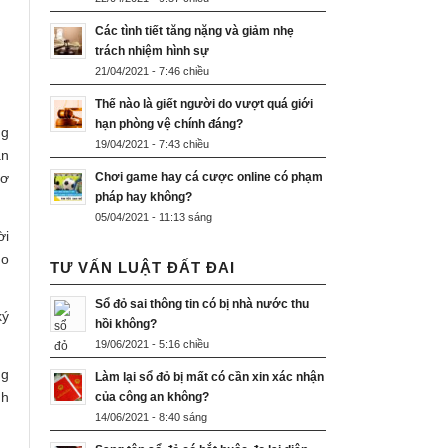
Các tình tiết tăng nặng và giảm nhẹ
trách nhiệm hình sự
21/04/2021 - 7:46 chiều
Thế nào là giết người do vượt quá giới
hạn phòng vệ chính đáng?
ng
19/04/2021 - 7:43 chiều
ạn
sơ
Chơi game hay cá cược online có phạm
pháp hay không?
05/04/2021 - 11:13 sáng
ời
ho
TƯ VẤN LUẬT ĐẤT ĐAI
Sổ đỏ sai thông tin có bị nhà nước thu
ký
hồi không?
19/06/2021 - 5:16 chiều
ng
Làm lại sổ đỏ bị mất có cần xin xác nhận
nh
của công an không?
14/06/2021 - 8:40 sáng