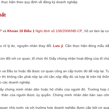
u thực hiện theo quy định về đăng ký doanh nghiệp.
mất
P
và
Khoản 10 Điều 1
Nghị định số 108/2008/NĐ-CP
., hồ sơ làm lại c
u rõ lý do, nguyên nhân thay đổi.
Lưu ý
: Cần thực hiện đóng mẫu d
òn đối với cơ quan, tổ chức thì Giấy chứng nhận hoạt động của tổ ch
và Đầu tư hoặc đã được cơ quan công an cấp trước đó để nộp lại. T
ử thì không cần phải nộp lại chỉ cần nộp đầy đủ và hợp lệ trên hệ thố
ho các doanh nghiệp.
Giấy chứng minh nhân dân hoặc hộ chiếu của người đó. Trường hợp 
tùy thân của người được ủy quyền. Chứng minh nhân dân bản sao cô
cơ quan nhà nước và với trường hợp doanh nghiệp được cấp bởi cơ qu