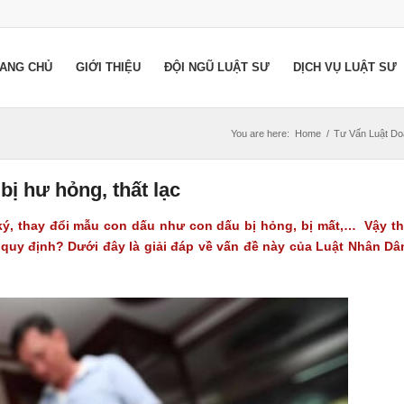
ANG CHỦ
GIỚI THIỆU
ĐỘI NGŨ LUẬT SƯ
DỊCH VỤ LUẬT SƯ
You are here:
Home
/
Tư Vấn Luật Do
bị hư hỏng, thất lạc
ý, thay đổi mẫu con dấu như con dấu bị hỏng, bị mất,… Vậy t
 quy định? Dưới đây là giải đáp về vấn đề này của Luật Nhân Dâ