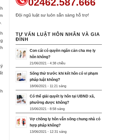
02462.587.666
nh
Đội ngũ luật sư luôn sẵn sàng hỗ trợ!
àm
.
nh
TƯ VẤN LUẬT HÔN NHÂN VÀ GIA
ĐÌNH
ng
nh
Con cái có quyền ngăn cản cha mẹ ly
hôn không?
21/06/2021 - 4:38 chiều
ký
ất
Sống thử trước khi kết hôn có vi phạm
pháp luật không?
18/06/2021 - 11:21 sáng
nh
Có thể giải quyết ly hôn tại UBND xã,
phường được không?
15/06/2021 - 8:58 sáng
Vợ chồng ly hôn vẫn sống chung nhà có
hợp pháp không?
13/06/2021 - 12:31 sáng