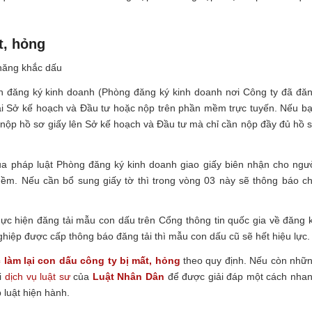
t, hỏng
 năng khắc dấu
n đăng ký kinh doanh (Phòng đăng ký kinh doanh nơi Công ty đã đă
 tại Sở kế hoạch và Đầu tư hoặc nộp trên phần mềm trực tuyến. Nếu b
 nộp hồ sơ giấy lên Sở kế hoạch và Đầu tư mà chỉ cần nộp đầy đủ hồ 
a pháp luật Phòng đăng ký kinh doanh giao giấy biên nhận cho ngư
ềm. Nếu cần bổ sung giấy tờ thì trong vòng 03 này sẽ thông báo c
ực hiện đăng tải mẫu con dấu trên Cổng thông tin quốc gia về đăng 
ghiệp được cấp thông báo đăng tải thì mẫu con dấu cũ sẽ hết hiệu lực.
 làm lại con dấu công ty bị mất, hỏng
theo quy định. Nếu còn nhữ
ới
dịch vụ luật sư
của
Luật Nhân Dân
để được giải đáp một cách nha
 luật hiện hành.