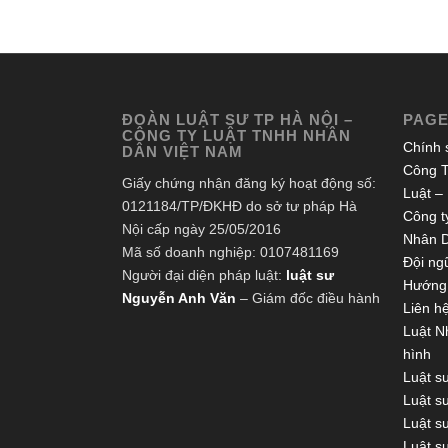
ĐOÀN LUẬT SƯ TP HÀ NỘI –
PAG
CÔNG TY LUẬT TNHH NHÂN
Chính 
DÂN VIỆT NAM
Công T
Giấy chứng nhận đăng ký hoạt động số:
Luật –
0121184/TP/ĐKHĐ do sở tư pháp Hà
Công ty
Nội cấp ngày 25/05/2016
Nhân 
Mã số doanh nghiệp: 0107481169
Đội ngũ
Người đại diện pháp luật:
luật sư
Hướng 
Nguyễn Anh Văn
– Giám đốc điều hành
Liên h
Luật N
hình
Luật s
Luật s
Luật s
Luật s