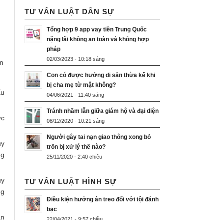
TƯ VẤN LUẬT DÂN SỰ
Tổng hợp 9 app vay tiền Trung Quốc
nặng lãi không an toàn và không hợp
pháp
02/03/2023 - 10:18 sáng
on
Con có được hưởng di sản thừa kế khi
bị cha mẹ từ mặt không?
ấu
04/06/2021 - 11:40 sáng
Tránh nhầm lẫn giữa giám hộ và đại diện
ức
08/12/2020 - 10:21 sáng
Người gây tai nạn giao thông xong bỏ
uy
trốn bị xử lý thế nào?
ng
25/11/2020 - 2:40 chiều
ủy
TƯ VẤN LUẬT HÌNH SỰ
ng
Điều kiện hưởng án treo đối với tội đánh
bạc
an
22/04/2021 - 9:57 chiều