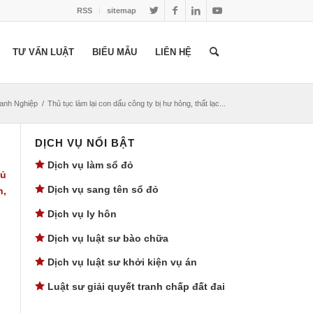
RSS
sitemap
TƯ VẤN LUẬT
BIỂU MẪU
LIÊN HỆ
anh Nghiệp
/
Thủ tục làm lại con dấu công ty bị hư hỏng, thất lạc...
DỊCH VỤ NỔI BẬT
Dịch vụ làm sổ đỏ
hủ
Dịch vụ sang tên sổ đỏ
n,
Dịch vụ ly hôn
Dịch vụ luật sư bào chữa
Dịch vụ luật sư khởi kiện vụ án
Luật sư giải quyết tranh chấp đất đai