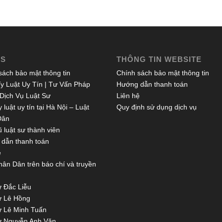
ES
THÔNG TIN WEBSITE
sách bảo mật thông tin
Chính sách bảo mật thông tin
y Luật Uy Tín | Tư Vấn Pháp
Hướng dẫn thanh toán
 Dịch Vụ Luật Sư
Liên hệ
 luật uy tín tại Hà Nội – Luật
Quy định sử dụng dịch vụ
Dân
 luật sư thành viên
dẫn thanh toán
ệ
hân Dân trên báo chí và truyền
ư Đắc Liễu
ư Lê Hồng
ư Lê Minh Tuấn
ư Nguyễn Anh Văn