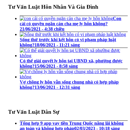
Tư Vấn Luật Hôn Nhân Và Gia Đình
Con
cái có quyền ngăn cản cha mẹ ly hôn không?
21/06/2021 - 4:38 chiều
Sống thử trước khi kết hôn có vi phạm pháp luật
không?
18/06/2021 - 11:21 sáng
Có thể giải quyết ly hôn tại UBND xã, phường được
không?
15/06/2021 - 8:58 sáng
Vợ chồng ly hôn vẫn sống chung nhà có hợp pháp
không?
13/06/2021 - 12:31 sáng
Tư Vấn Luật Dân Sự
Tổng hợp 9 app vay tiền Trung Quốc nặng lãi không
an toàn và không hợp pháp
02/03/2023 - 10:18 sáng