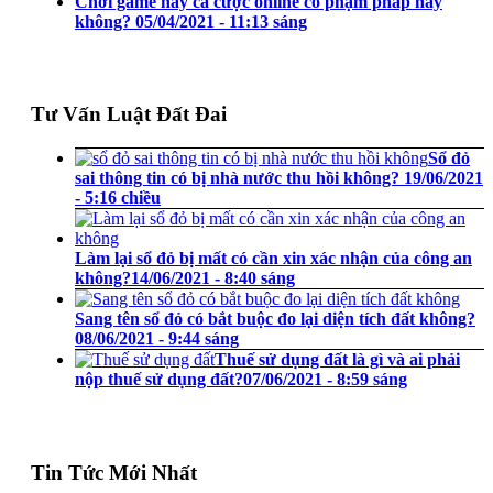
Chơi game hay cá cược online có phạm pháp hay
không?
05/04/2021 - 11:13 sáng
Tư Vấn Luật Đất Đai
Sổ đỏ
sai thông tin có bị nhà nước thu hồi không?
19/06/2021
- 5:16 chiều
Làm lại sổ đỏ bị mất có cần xin xác nhận của công an
không?
14/06/2021 - 8:40 sáng
Sang tên sổ đỏ có bắt buộc đo lại diện tích đất không?
08/06/2021 - 9:44 sáng
Thuế sử dụng đất là gì và ai phải
nộp thuế sử dụng đất?
07/06/2021 - 8:59 sáng
Tin Tức Mới Nhất