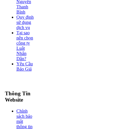
Nguyễn
Thanh
Bình
Quy định
sử dụng
dịch vụ
Tại sao
nên chọn
công ty
Luật
Nhân
Dân?
Yêu Cầu
Báo Giá
Thông Tin
Website
Chính
sách bảo
mật
thông tin