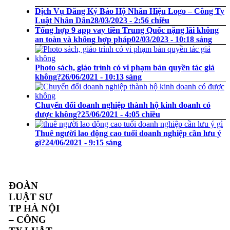
Dịch Vụ Đăng Ký Bảo Hộ Nhãn Hiệu Logo – Công Ty
Luật Nhân Dân
28/03/2023 - 2:56 chiều
Tổng hợp 9 app vay tiền Trung Quốc nặng lãi không
an toàn và không hợp pháp
02/03/2023 - 10:18 sáng
Photo sách, giáo trình có vi phạm bản quyền tác giả
không?
26/06/2021 - 10:13 sáng
Chuyển đổi doanh nghiệp thành hộ kinh doanh có
được không?
25/06/2021 - 4:05 chiều
Thuê người lao động cao tuổi doanh nghiệp cần lưu ý
gì?
24/06/2021 - 9:15 sáng
ĐOÀN
LUẬT SƯ
TP HÀ NỘI
– CÔNG