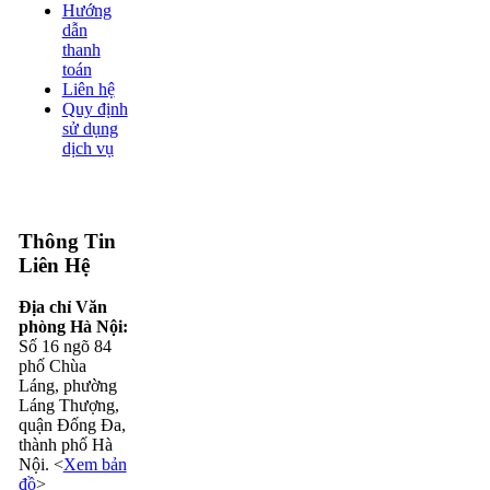
Hướng
dẫn
thanh
toán
Liên hệ
Quy định
sử dụng
dịch vụ
Thông Tin
Liên Hệ
Địa chỉ Văn
phòng Hà Nội:
Số 16 ngõ 84
phố Chùa
Láng, phường
Láng Thượng,
quận Đống Đa,
thành phố Hà
Nội. <
Xem bản
đồ
>