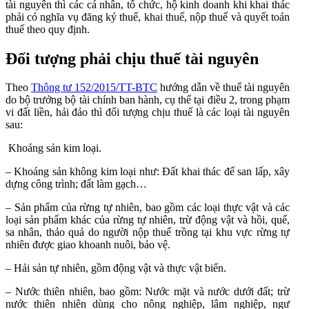
tài nguyên thì các cá nhân, tổ chức, hộ kinh doanh khi khai thác
phải có nghĩa vụ đăng ký thuế, khai thuế, nộp thuế và quyết toán
thuế theo quy định.
Đối tượng phải chịu thuế tài nguyên
Theo
Thông tư 152/2015/TT-BTC
hướng dẫn về thuế tài nguyên
do bộ trưởng bộ tài chính ban hành, cụ thể tại điều 2, trong phạm
vi đất liền, hải đảo thì đối tượng chịu thuế là các loại tài nguyên
sau:
Khoáng sản kim loại.
– Khoáng sản không kim loại như: Đất khai thác để san lấp, xây
dựng công trình; đất làm gạch…
– Sản phẩm của rừng tự nhiên, bao gồm các loại thực vật và các
loại sản phẩm khác của rừng tự nhiên, trừ động vật và hồi, quế,
sa nhân, thảo quả do người nộp thuế trồng tại khu vực rừng tự
nhiên được giao khoanh nuôi, bảo vệ.
– Hải sản tự nhiên, gồm động vật và thực vật biển.
– Nước thiên nhiên, bao gồm: Nước mặt và nước dưới đất; trừ
nước thiên nhiên dùng cho nông nghiệp, lâm nghiệp, ngư