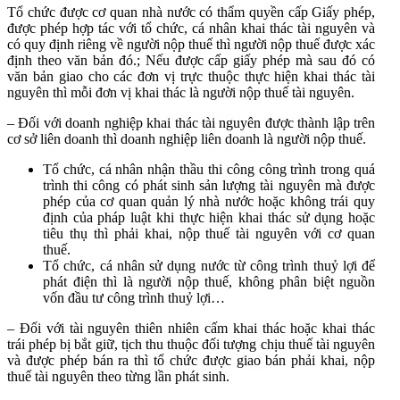
Tổ chức được cơ quan nhà nước có thẩm quyền cấp Giấy phép,
được phép hợp tác với tổ chức, cá nhân khai thác tài nguyên và
có quy định riêng về người nộp thuế thì người nộp thuế được xác
định theo văn bản đó.; Nếu được cấp giấy phép mà sau đó có
văn bản giao cho các đơn vị trực thuộc thực hiện khai thác tài
nguyên thì mỗi đơn vị khai thác là người nộp thuế tài nguyên.
– Đối với doanh nghiệp khai thác tài nguyên được thành lập trên
cơ sở liên doanh thì doanh nghiệp liên doanh là người nộp thuế.
Tổ chức, cá nhân nhận thầu thi công công trình trong quá
trình thi công có phát sinh sản lượng tài nguyên mà được
phép của cơ quan quản lý nhà nước hoặc không trái quy
định của pháp luật khi thực hiện khai thác sử dụng hoặc
tiêu thụ thì phải khai, nộp thuế tài nguyên với cơ quan
thuế.
Tổ chức, cá nhân sử dụng nước từ công trình thuỷ lợi để
phát điện thì là người nộp thuế, không phân biệt nguồn
vốn đầu tư công trình thuỷ lợi…
– Đối với tài nguyên thiên nhiên cấm khai thác hoặc khai thác
trái phép bị bắt giữ, tịch thu thuộc đối tượng chịu thuế tài nguyên
và được phép bán ra thì tổ chức được giao bán phải khai, nộp
thuế tài nguyên theo từng lần phát sinh.