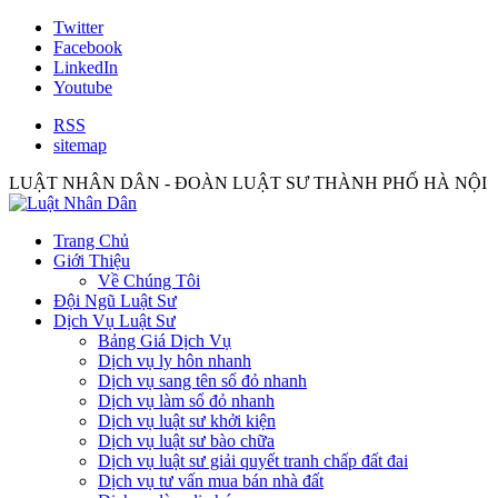
Twitter
Facebook
LinkedIn
Youtube
RSS
sitemap
LUẬT NHÂN DÂN - ĐOÀN LUẬT SƯ THÀNH PHỐ HÀ NỘI
Trang Chủ
Giới Thiệu
Về Chúng Tôi
Đội Ngũ Luật Sư
Dịch Vụ Luật Sư
Bảng Giá Dịch Vụ
Dịch vụ ly hôn nhanh
Dịch vụ sang tên sổ đỏ nhanh
Dịch vụ làm sổ đỏ nhanh
Dịch vụ luật sư khởi kiện
Dịch vụ luật sư bào chữa
Dịch vụ luật sư giải quyết tranh chấp đất đai
Dịch vụ tư vấn mua bán nhà đất