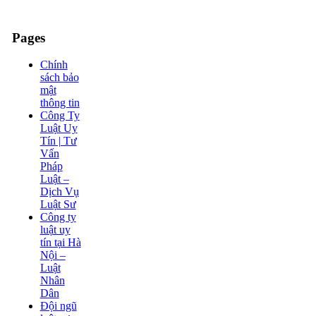
Pages
Chính
sách bảo
mật
thông tin
Công Ty
Luật Uy
Tín | Tư
Vấn
Pháp
Luật –
Dịch Vụ
Luật Sư
Công ty
luật uy
tín tại Hà
Nội –
Luật
Nhân
Dân
Đội ngũ