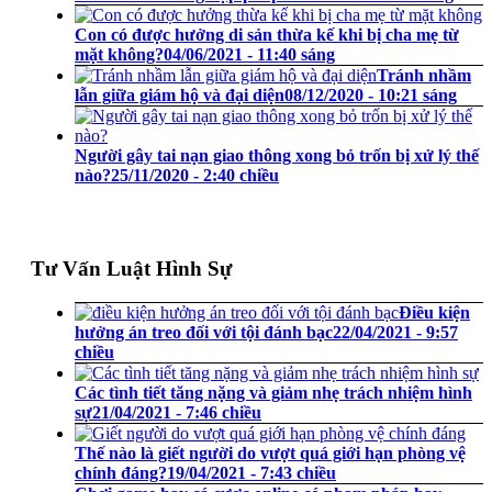
Con có được hưởng di sản thừa kế khi bị cha mẹ từ
mặt không?
04/06/2021 - 11:40 sáng
Tránh nhầm
lẫn giữa giám hộ và đại diện
08/12/2020 - 10:21 sáng
Người gây tai nạn giao thông xong bỏ trốn bị xử lý thế
nào?
25/11/2020 - 2:40 chiều
Tư Vấn Luật Hình Sự
Điều kiện
hưởng án treo đối với tội đánh bạc
22/04/2021 - 9:57
chiều
Các tình tiết tăng nặng và giảm nhẹ trách nhiệm hình
sự
21/04/2021 - 7:46 chiều
Thế nào là giết người do vượt quá giới hạn phòng vệ
chính đáng?
19/04/2021 - 7:43 chiều