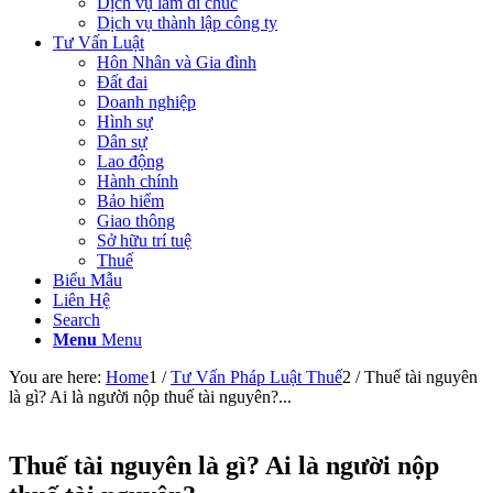
Dịch vụ làm di chúc
Dịch vụ thành lập công ty
Tư Vấn Luật
Hôn Nhân và Gia đình
Đất đai
Doanh nghiệp
Hình sự
Dân sự
Lao động
Hành chính
Bảo hiểm
Giao thông
Sở hữu trí tuệ
Thuế
Biểu Mẫu
Liên Hệ
Search
Menu
Menu
You are here:
Home
1
/
Tư Vấn Pháp Luật Thuế
2
/
Thuế tài nguyên
là gì? Ai là người nộp thuế tài nguyên?...
Thuế tài nguyên là gì? Ai là người nộp