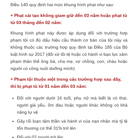
Điều 140 quy định hai mức khung hình phạt như sau:
+ Phạt cải tạo không giam giữ đến 03 năm hoặc phạt tù
từ 03 tháng đến 02 năm:
Khung hình phạt này được áp dụng đối với trường hợp
phạm tội có đủ dấu hiệu cấu thành cơ bản của tội này và
không thuộc các trường hợp quy định tại Điều 185 của Bộ
luật hình sự 2017 (đối xử tồi tệ hoặc có hành vi bạo lực xâm
phạm thân thể ông bà, cha mẹ, vợ chồng, con, cháu hoặc
người có công nuôi dưỡng mình)
+ Phạm tội thuộc một trong các trường hợp sau đây,
thì bị phạt tù từ 01 năm đến 03 năm:
Đối với người dưới 16 tuổi, phụ nữ mà biết là có thai,
người già yếu, ốm đau hoặc người khác không có khả
năng tự vệ
Gây rối loạn tâm thần và hành vi của nạn nhân mà tỷ lệ
tổn thương cơ thể 31% trở lên
Đối với 02 người trở lên