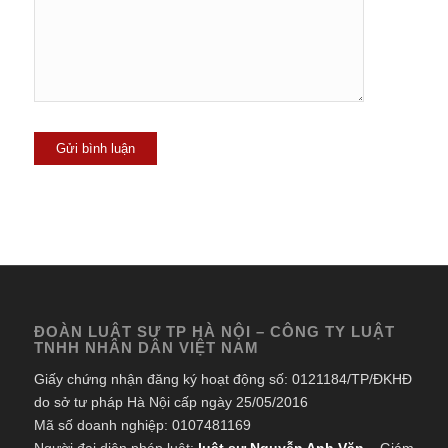
ĐOÀN LUẬT SƯ TP HÀ NỘI – CÔNG TY LUẬT
TNHH NHÂN DÂN VIỆT NAM
Giấy chứng nhận đăng ký hoạt động số: 0121184/TP/ĐKHĐ
do sở tư pháp Hà Nội cấp ngày 25/05/2016
Mã số doanh nghiệp: 0107481169