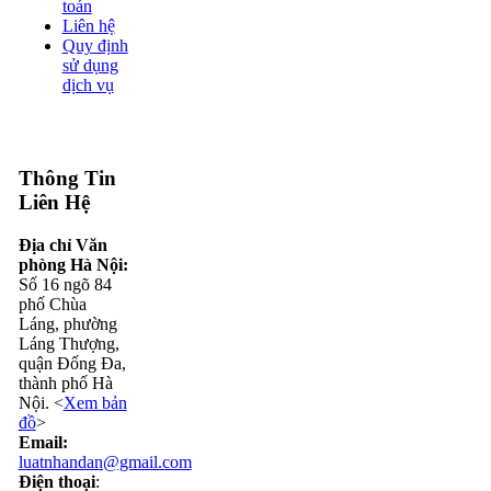
toán
Liên hệ
Quy định
sử dụng
dịch vụ
Thông Tin
Liên Hệ
Địa chỉ Văn
phòng Hà Nội:
Số 16 ngõ 84
phố Chùa
Láng, phường
Láng Thượng,
quận Đống Đa,
thành phố Hà
Nội. <
Xem bản
đồ
>
Email:
luatnhandan@gmail.com
Điện thoại
: