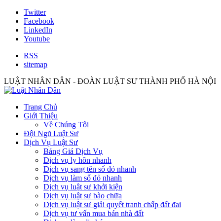
Twitter
Facebook
LinkedIn
Youtube
RSS
sitemap
LUẬT NHÂN DÂN - ĐOÀN LUẬT SƯ THÀNH PHỐ HÀ NỘI
Trang Chủ
Giới Thiệu
Về Chúng Tôi
Đội Ngũ Luật Sư
Dịch Vụ Luật Sư
Bảng Giá Dịch Vụ
Dịch vụ ly hôn nhanh
Dịch vụ sang tên sổ đỏ nhanh
Dịch vụ làm sổ đỏ nhanh
Dịch vụ luật sư khởi kiện
Dịch vụ luật sư bào chữa
Dịch vụ luật sư giải quyết tranh chấp đất đai
Dịch vụ tư vấn mua bán nhà đất