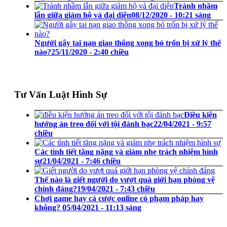
Tránh nhầm
lẫn giữa giám hộ và đại diện
08/12/2020 - 10:21 sáng
Người gây tai nạn giao thông xong bỏ trốn bị xử lý thế
nào?
25/11/2020 - 2:40 chiều
Tư Vấn Luật Hình Sự
Điều kiện
hưởng án treo đối với tội đánh bạc
22/04/2021 - 9:57
chiều
Các tình tiết tăng nặng và giảm nhẹ trách nhiệm hình
sự
21/04/2021 - 7:46 chiều
Thế nào là giết người do vượt quá giới hạn phòng vệ
chính đáng?
19/04/2021 - 7:43 chiều
Chơi game hay cá cược online có phạm pháp hay
không?
05/04/2021 - 11:13 sáng