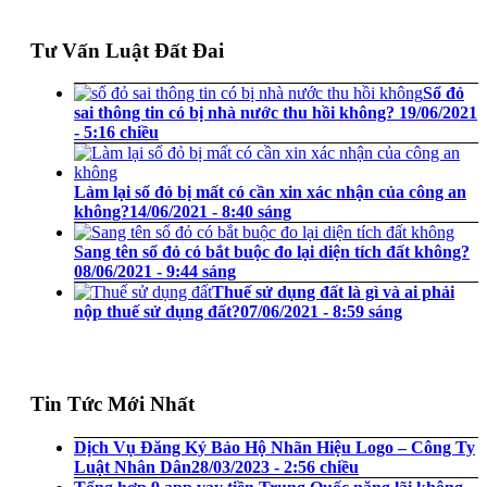
Tư Vấn Luật Đất Đai
Sổ đỏ
sai thông tin có bị nhà nước thu hồi không?
19/06/2021
- 5:16 chiều
Làm lại sổ đỏ bị mất có cần xin xác nhận của công an
không?
14/06/2021 - 8:40 sáng
Sang tên sổ đỏ có bắt buộc đo lại diện tích đất không?
08/06/2021 - 9:44 sáng
Thuế sử dụng đất là gì và ai phải
nộp thuế sử dụng đất?
07/06/2021 - 8:59 sáng
Tin Tức Mới Nhất
Dịch Vụ Đăng Ký Bảo Hộ Nhãn Hiệu Logo – Công Ty
Luật Nhân Dân
28/03/2023 - 2:56 chiều