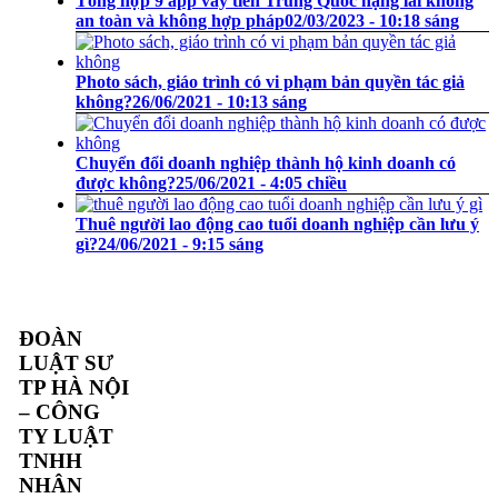
Tổng hợp 9 app vay tiền Trung Quốc nặng lãi không
an toàn và không hợp pháp
02/03/2023 - 10:18 sáng
Photo sách, giáo trình có vi phạm bản quyền tác giả
không?
26/06/2021 - 10:13 sáng
Chuyển đổi doanh nghiệp thành hộ kinh doanh có
được không?
25/06/2021 - 4:05 chiều
Thuê người lao động cao tuổi doanh nghiệp cần lưu ý
gì?
24/06/2021 - 9:15 sáng
ĐOÀN
LUẬT SƯ
TP HÀ NỘI
– CÔNG
TY LUẬT
TNHH
NHÂN