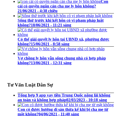
Con
cái có quyền ngăn cản cha mẹ ly hôn không?
21/06/2021 - 4:38 chiều
Sống thử trước khi kết hôn có vi phạm pháp luật
không?
18/06/2021 - 11:21 sáng
Có thể giải quyết ly hôn tại UBND xã, phường được
không?
15/06/2021 - 8:58 sáng
Vợ chồng ly hôn vẫn sống chung nhà có hợp pháp
không?
13/06/2021 - 12:31 sáng
Tư Vấn Luật Dân Sự
Tổng hợp 9 app vay tiền Trung Quốc nặng lãi không
an toàn và không hợp pháp
02/03/2023 - 10:18 sáng
Con có được hưởng di sản thừa kế khi bị cha mẹ từ
mặt không?
04/06/2021 - 11:40 sáng