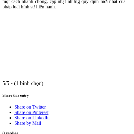
một cách nhanh chóng, cập nhật những quy định mới nhất của
pháp luật hình sự hiện hành.
5/5 - (1 bình chọn)
Share this entry
Share on Twitter
Share on Pinterest
Share on LinkedIn
Share by Mail
0
replies