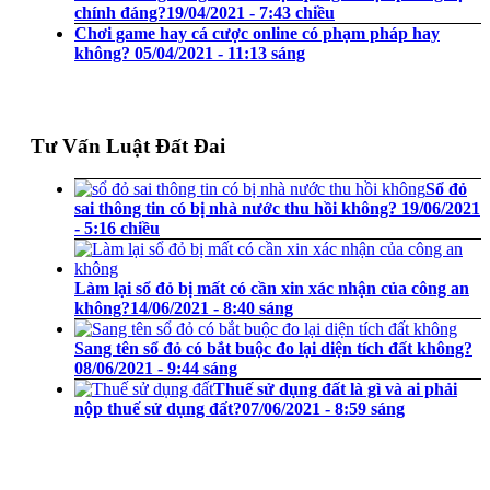
chính đáng?
19/04/2021 - 7:43 chiều
Chơi game hay cá cược online có phạm pháp hay
không?
05/04/2021 - 11:13 sáng
Tư Vấn Luật Đất Đai
Sổ đỏ
sai thông tin có bị nhà nước thu hồi không?
19/06/2021
- 5:16 chiều
Làm lại sổ đỏ bị mất có cần xin xác nhận của công an
không?
14/06/2021 - 8:40 sáng
Sang tên sổ đỏ có bắt buộc đo lại diện tích đất không?
08/06/2021 - 9:44 sáng
Thuế sử dụng đất là gì và ai phải
nộp thuế sử dụng đất?
07/06/2021 - 8:59 sáng