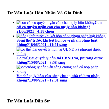
Tư Vấn Luật Hôn Nhân Và Gia Đình
Con
cái có quyền ngăn cản cha mẹ ly hôn không?
21/06/2021 - 4:38 chiều
Sống thử trước khi kết hôn có vi phạm pháp luật
không?
18/06/2021 - 11:21 sáng
Có thể giải quyết ly hôn tại UBND xã, phường được
không?
15/06/2021 - 8:58 sáng
Vợ chồng ly hôn vẫn sống chung nhà có hợp pháp
không?
13/06/2021 - 12:31 sáng
Tư Vấn Luật Dân Sự