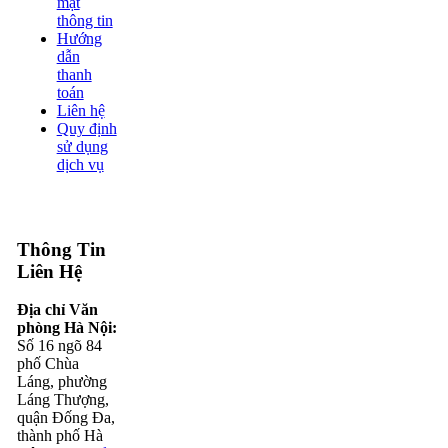
mật
thông tin
Hướng
dẫn
thanh
toán
Liên hệ
Quy định
sử dụng
dịch vụ
Thông Tin
Liên Hệ
Địa chỉ Văn
phòng Hà Nội:
Số 16 ngõ 84
phố Chùa
Láng, phường
Láng Thượng,
quận Đống Đa,
thành phố Hà