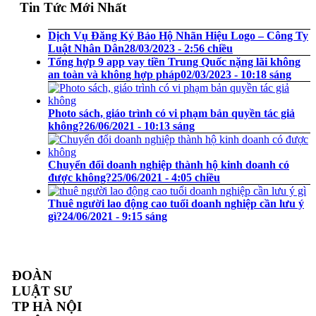
Tin Tức Mới Nhất
Dịch Vụ Đăng Ký Bảo Hộ Nhãn Hiệu Logo – Công Ty
Luật Nhân Dân
28/03/2023 - 2:56 chiều
Tổng hợp 9 app vay tiền Trung Quốc nặng lãi không
an toàn và không hợp pháp
02/03/2023 - 10:18 sáng
Photo sách, giáo trình có vi phạm bản quyền tác giả
không?
26/06/2021 - 10:13 sáng
Chuyển đổi doanh nghiệp thành hộ kinh doanh có
được không?
25/06/2021 - 4:05 chiều
Thuê người lao động cao tuổi doanh nghiệp cần lưu ý
gì?
24/06/2021 - 9:15 sáng
ĐOÀN
LUẬT SƯ
TP HÀ NỘI