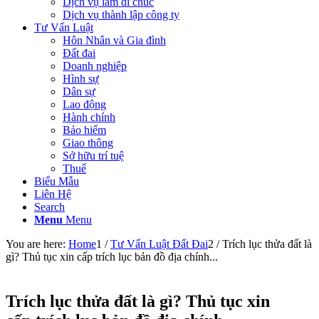
Dịch vụ làm di chúc
Dịch vụ thành lập công ty
Tư Vấn Luật
Hôn Nhân và Gia đình
Đất đai
Doanh nghiệp
Hình sự
Dân sự
Lao động
Hành chính
Bảo hiểm
Giao thông
Sở hữu trí tuệ
Thuế
Biểu Mẫu
Liên Hệ
Search
Menu
Menu
You are here:
Home
1
/
Tư Vấn Luật Đất Đai
2
/
Trích lục thửa đất là
gì? Thủ tục xin cấp trích lục bản đồ địa chính...
Trích lục thửa đất là gì? Thủ tục xin