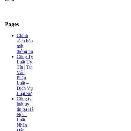
Pages
Chính
sách bảo
mật
thông tin
Công Ty
Luật Uy
Tín | Tư
Vấn
Pháp
Luật –
Dịch Vụ
Luật Sư
Công ty
luật uy
tín tại Hà
Nội –
Luật
Nhân
Dân