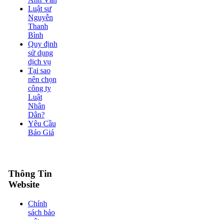
Luật sư
Nguyễn
Thanh
Bình
Quy định
sử dụng
dịch vụ
Tại sao
nên chọn
công ty
Luật
Nhân
Dân?
Yêu Cầu
Báo Giá
Thông Tin
Website
Chính
sách bảo