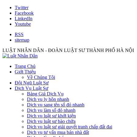
Twitter
Facebook
LinkedIn
Youtube
RSS
sitemap
LUẬT NHÂN DÂN - ĐOÀN LUẬT SƯ THÀNH PHỐ HÀ NỘI
Trang Chủ
Giới Thiệu
Về Chúng Tôi
Đội Ngũ Luật Sư
Dịch Vụ Luật Sư
Bảng Giá Dịch Vụ
Dịch vụ ly hôn nhanh
Dịch vụ sang tên sổ đỏ nhanh
Dịch vụ làm sổ đỏ nhanh
Dịch vụ luật sư khởi kiện
Dịch vụ luật sư bào chữa
Dịch vụ luật sư giải quyết tranh chấp đất đai
Dịch vụ tư vấn mua bán nhà đất