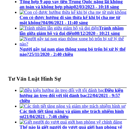
Tổng hợp 9 app vay tiền Trung Quốc nặng lãi không
an toàn và không hợp pháp
02/03/2023 - 10:18 sáng
Con có được hưởng di sản thừa kế khi bị cha mẹ từ
mặt không?
04/06/2021 - 11:40 sáng
Tránh nhầm
lẫn giữa giám hộ và đại diện
08/12/2020 - 10:21 sáng
Người gây tai nạn giao thông xong bỏ trốn bị xử lý thế
nào?
25/11/2020 - 2:40 chiều
Tư Vấn Luật Hình Sự
Điều kiện
hưởng án treo đối với tội đánh bạc
22/04/2021 - 9:57
chiều
Các tình tiết tăng nặng và giảm nhẹ trách nhiệm hình
sự
21/04/2021 - 7:46 chiều
Thế nào là giết người do vượt quá giới hạn phòng vệ