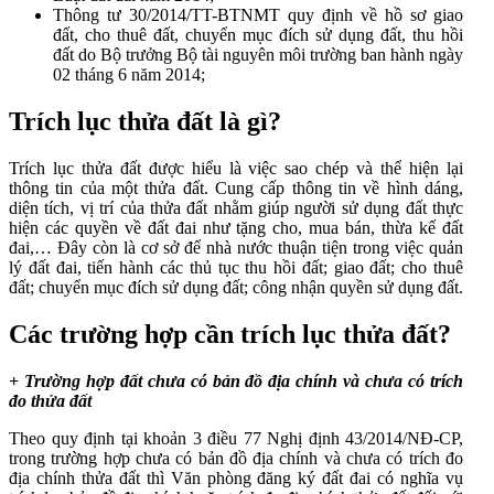
Thông tư 30/2014/TT-BTNMT quy định về hồ sơ giao
đất, cho thuê đất, chuyển mục đích sử dụng đất, thu hồi
đất do Bộ trưởng Bộ tài nguyên môi trường ban hành ngày
02 tháng 6 năm 2014;
Trích lục thửa đất là gì?
Trích lục thửa đất được hiểu là việc sao chép và thể hiện lại
thông tin của một thửa đất. Cung cấp thông tin về hình dáng,
diện tích, vị trí của thửa đất nhằm giúp người sử dụng đất thực
hiện các quyền về đất đai như tặng cho, mua bán, thừa kế đất
đai,…
Đây còn là cơ sở để nhà nước thuận tiện trong việc quản
lý đất đai, tiến hành các thủ tục thu hồi đất; giao đất; cho thuê
đất; chuyển mục đích sử dụng đất; công nhận quyền sử dụng đất.
Các trường hợp cần trích lục thửa đất?
+ Trường hợp đất chưa có bản đồ địa chính và chưa có trích
đo thửa đất
Theo quy định tại khoản 3 điều 77 Nghị định 43/2014/NĐ-CP,
trong trường hợp chưa có bản đồ địa chính và chưa có trích đo
địa chính thửa đất thì Văn phòng đăng ký đất đai có nghĩa vụ