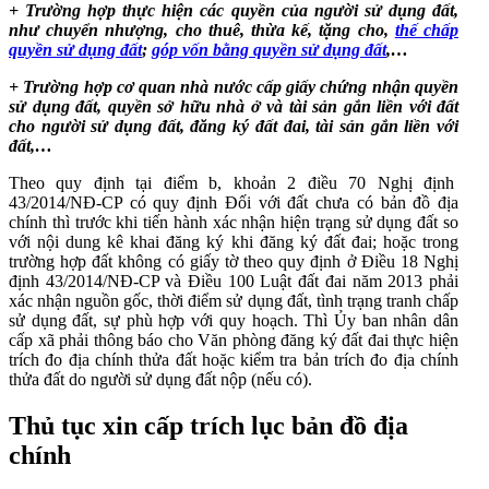
+ Trường hợp thực hiện các quyền của người sử dụng đất,
như chuyển nhượng, cho thuê, thừa kế, tặng cho,
thế chấp
quyền sử dụng đất
;
góp vốn bằng quyền sử dụng đất
,…
+ Trường hợp cơ quan nhà nước cấp giấy chứng nhận quyền
sử dụng đất, quyền sở hữu nhà ở và tài sản gắn liền với đất
cho người sử dụng đất, đăng ký đất đai, tài sản gắn liền với
đất,…
Theo quy định tại điểm b, khoản 2 điều 70 Nghị định
43/2014/NĐ-CP có quy định Đối với đất chưa có bản đồ địa
chính thì trước khi tiến hành xác nhận hiện trạng sử dụng đất so
với nội dung kê khai đăng ký khi đăng ký đất đai; hoặc trong
trường hợp đất không có giấy tờ theo quy định ở Điều 18 Nghị
định 43/2014/NĐ-CP và Điều 100 Luật đất đai năm 2013 phải
xác nhận nguồn gốc, thời điểm sử dụng đất, tình trạng tranh chấp
sử dụng đất, sự phù hợp với quy hoạch. Thì Ủy ban nhân dân
cấp xã phải thông báo cho Văn phòng đăng ký đất đai thực hiện
trích đo địa chính thửa đất hoặc kiểm tra bản trích đo địa chính
thửa đất do người sử dụng đất nộp (nếu có).
Thủ tục xin cấp trích lục bản đồ địa
chính