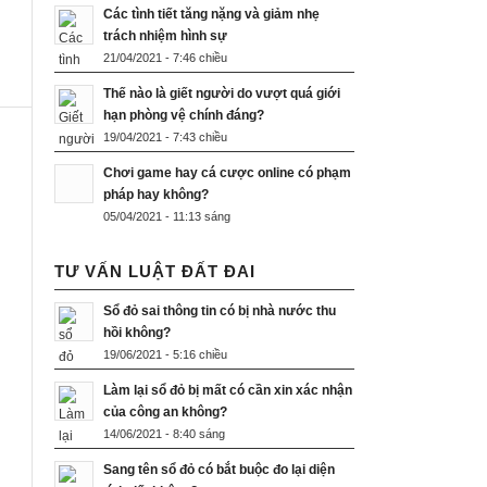
Các tình tiết tăng nặng và giảm nhẹ
trách nhiệm hình sự
21/04/2021 - 7:46 chiều
Thế nào là giết người do vượt quá giới
hạn phòng vệ chính đáng?
19/04/2021 - 7:43 chiều
Chơi game hay cá cược online có phạm
pháp hay không?
05/04/2021 - 11:13 sáng
TƯ VẤN LUẬT ĐẤT ĐAI
Sổ đỏ sai thông tin có bị nhà nước thu
hồi không?
19/06/2021 - 5:16 chiều
Làm lại sổ đỏ bị mất có cần xin xác nhận
của công an không?
14/06/2021 - 8:40 sáng
Sang tên sổ đỏ có bắt buộc đo lại diện