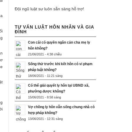
ải
Đội ngũ luật sư luôn sẵn sàng hỗ trợ!
ủa
TƯ VẤN LUẬT HÔN NHÂN VÀ GIA
ối
ĐÌNH
ng
Con cái có quyền ngăn cản cha mẹ ly
hôn không?
ận
21/06/2021 - 4:38 chiều
cơ
Sống thử trước khi kết hôn có vi phạm
xe
pháp luật không?
18/06/2021 - 11:21 sáng
ật
Có thể giải quyết ly hôn tại UBND xã,
phường được không?
15/06/2021 - 8:58 sáng
ng
Vợ chồng ly hôn vẫn sống chung nhà có
ới
hợp pháp không?
13/06/2021 - 12:31 sáng