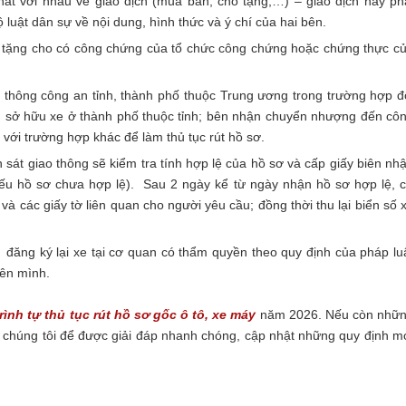
hất với nhau về giao dịch (mua bán, cho tặng,…) – giao dịch này ph
luật dân sự về nội dung, hình thức và ý chí của hai bên.
 tặng cho có công chứng của tổ chức công chứng hoặc chứng thực c
 thông công an tỉnh, thành phố thuộc Trung ương trong trường hợp đ
hủ sở hữu xe ở thành phố thuộc tỉnh; bên nhận chuyển nhượng đến cô
với trường hợp khác để làm thủ tục rút hồ sơ.
át giao thông sẽ kiểm tra tính hợp lệ của hồ sơ và cấp giấy biên nh
ếu hồ sơ chưa hợp lệ). Sau 2 ngày kể từ ngày nhận hồ sơ hợp lệ, 
và các giấy tờ liên quan cho người yêu cầu; đồng thời thu lại biển số 
ăng ký lại xe tại cơ quan có thẩm quyền theo quy định của pháp lu
tên mình.
rình tự thủ tục rút hồ sơ gốc ô tô, xe máy
năm 2026.
Nếu còn nhữ
i chúng tôi để được giải đáp nhanh chóng, cập nhật những quy định m