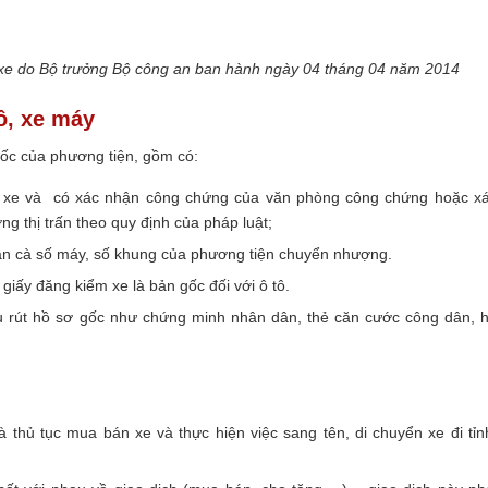
 xe do Bộ trưởng Bộ công an ban hành ngày 04 tháng 04 năm 2014
tô, xe máy
gốc của phương tiện, gồm có:
 xe và có xác nhận công chứng của văn phòng công chứng hoặc x
 thị trấn theo quy định của pháp luật;
 bản cà số máy, số khung của phương tiện chuyển nhượng.
iấy đăng kiểm xe là bản gốc đối với ô tô.
u rút hồ sơ gốc như chứng minh nhân dân, thẻ căn cước công dân, 
à thủ tục mua bán xe và thực hiện việc sang tên, di chuyển xe đi tỉn