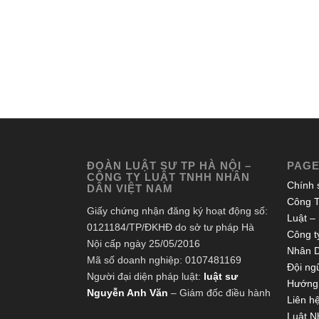
ĐOÀN LUẬT SƯ TP HÀ NỘI –
PAG
CÔNG TY LUẬT TNHH NHÂN
Chính 
DÂN VIỆT NAM
Công T
Giấy chứng nhận đăng ký hoạt động số:
Luật –
0121184/TP/ĐKHĐ do sở tư pháp Hà
Công ty
Nội cấp ngày 25/05/2016
Nhân 
Mã số doanh nghiệp: 0107481169
Đội ngũ
Người đại diện pháp luật:
luật sư
Hướng 
Nguyễn Anh Văn
– Giám đốc điều hành
Liên h
Luật N