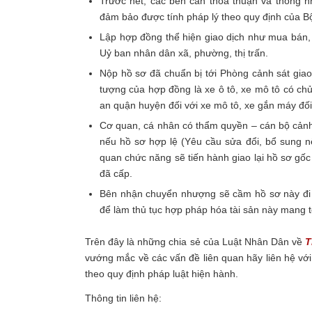
Trước hết, các bên cần thỏa thuận và thống n
đảm bảo được tính pháp lý theo quy định của Bộ 
Lập hợp đồng thể hiện giao dịch như mua bán,
Uỷ ban nhân dân xã, phường, thị trấn.
Nộp hồ sơ đã chuẩn bị tới Phòng cảnh sát giao
tượng của hợp đồng là xe ô tô, xe mô tô có c
an quận huyện đối với xe mô tô, xe gắn máy đối 
Cơ quan, cá nhân có thẩm quyền – cán bộ cảnh s
nếu hồ sơ hợp lệ (Yêu cầu sửa đổi, bổ sung n
quan chức năng sẽ tiến hành giao lại hồ sơ gốc 
đã cấp.
Bên nhận chuyển nhượng sẽ cầm hồ sơ này đi đ
để làm thủ tục hợp pháp hóa tài sản này mang 
Trên đây là những chia sẻ của Luật Nhân Dân về
T
vướng mắc về các vấn đề liên quan hãy liên hệ vớ
theo quy định pháp luật hiện hành.
Thông tin liên hệ: