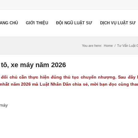
ANG CHỦ
GIỚI THIỆU
ĐỘI NGŨ LUẬT SƯ
DỊCH VỤ LUẬT SƯ
You are here:
Home
/
Tư Vấn Luật 
ô tô, xe máy năm 2026
n đổi chủ cần thực hiện đúng thủ tục chuyển nhượng. Sau đây 
ới nhất năm 2026 mà Luật Nhân Dân chia sẻ, mời bạn đọc cùng th