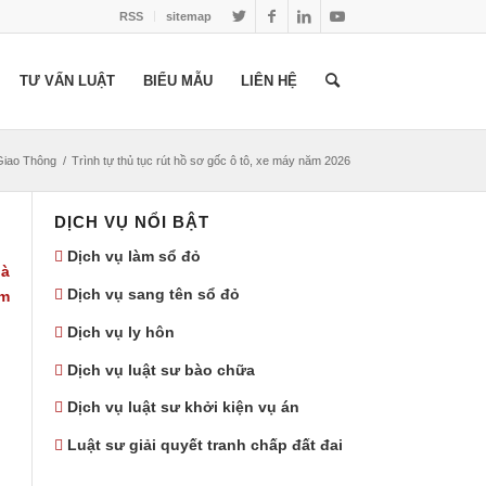
RSS
sitemap
TƯ VẤN LUẬT
BIỂU MẪU
LIÊN HỆ
Giao Thông
/
Trình tự thủ tục rút hồ sơ gốc ô tô, xe máy năm 2026
DỊCH VỤ NỔI BẬT
Dịch vụ làm sổ đỏ
là
Dịch vụ sang tên sổ đỏ
am
Dịch vụ ly hôn
Dịch vụ luật sư bào chữa
Dịch vụ luật sư khởi kiện vụ án
Luật sư giải quyết tranh chấp đất đai