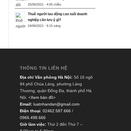
25/06/2021 - 4:05 chiều
Thuê người lao động cao tuổi doanh
nghiệp cần lưu ý gì?
24/06/2021 - 9:15 sáng
THÔNG TIN LIÊN HỆ
Địa chỉ Văn phòng Hà Nội:
Số 16 ngõ
84 phố Chùa Láng, phường Láng
Thượng, quận Đống Đa, thành phố Hà
Nội. <
Xem bản đồ
>
Email:
luatnhandan@gmail.com
Điện thoại
:
02462.587.666
/
0966.498.666
Giờ làm việc:
Thứ 2 đến Thứ 7 –