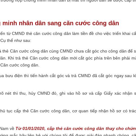
 trường hợp chứng minh nhân dân bị mất thì người dân sẽ được cấp t
g minh nhân dân sang căn cước công dân
uyển từ CMND thẻ căn cước công dân làm tiền đề cho việc triển khai c
 Cụ thể như sau:
rả thẻ Căn cước công dân cùng CMND chưa cắt góc cho công dân để 
ân. Khi trả thẻ Căn cước công dân mới cắt góc phía trên bên phải m
 Căn cước công dân.
a bưu điện thì tiến hành cắt góc và trả CMND đã cắt góc ngay sau k
õ nét thì thu, hủy CMND đó, ghi vào hồ sơ và cấp Giấy xác nhận 
ủ tục cấp thẻ Căn cước công dân, cơ quan tiếp nhận hồ sơ có trá
t Nam về
Từ 01/01/2020, cấp thẻ căn cước công dân thay cho chứ
ng mắc hãy liên hệ với chúng tôi để được giải đáp nhanh chóng, c