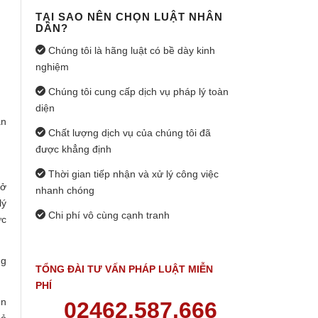
TẠI SAO NÊN CHỌN LUẬT NHÂN
DÂN?
Chúng tôi là hãng luật có bề dày kinh
nghiệm
Chúng tôi cung cấp dịch vụ pháp lý toàn
diện
ân
Chất lượng dịch vụ của chúng tôi đã
được khẳng định
Thời gian tiếp nhận và xử lý công việc
sở
nhanh chóng
lý
Chi phí vô cùng cạnh tranh
ực
ng
TỔNG ĐÀI TƯ VẤN PHÁP LUẬT MIỄN
PHÍ
ện
02462.587.666