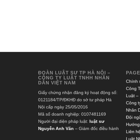
ĐOÀN LUẬT SƯ TP HÀ NỘI –
PAG
CÔNG TY LUẬT TNHH NHÂN
Chính 
DÂN VIỆT NAM
Công T
Giấy chứng nhận đăng ký hoạt động số:
Luật –
0121184/TP/ĐKHĐ do sở tư pháp Hà
Công ty
Nội cấp ngày 25/05/2016
Nhân 
Mã số doanh nghiệp: 0107481169
Đội ngũ
Người đại diện pháp luật:
luật sư
Hướng 
Nguyễn Anh Văn
– Giám đốc điều hành
Liên h
Luật N