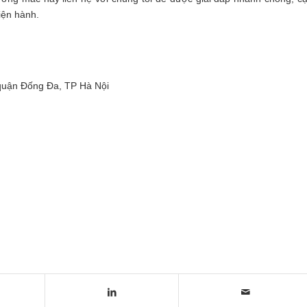
hiện hành.
quận Đống Đa, TP Hà Nội