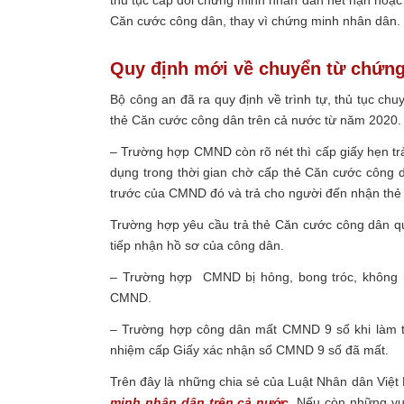
thủ tục cấp đổi chứng minh nhân dân hết hạn hoặc
Căn cước công dân, thay vì chứng minh nhân dân.
Quy định mới về chuyển từ chứn
Bộ công an đã ra quy định về trình tự, thủ tục ch
thẻ Căn cước công dân trên cả nước từ năm 2020.
– Trường hợp CMND còn rõ nét thì cấp giấy hẹn t
dụng trong thời gian chờ cấp thẻ Căn cước công d
trước của CMND đó và trả cho người đến nhận thẻ
Trường hợp yêu cầu trả thẻ Căn cước công dân qu
tiếp nhận hồ sơ của công dân.
– Trường hợp CMND bị hỏng, bong tróc, không r
CMND.
– Trường hợp công dân mất CMND 9 số khi làm th
nhiệm cấp Giấy xác nhận số CMND 9 số đã mất.
Trên đây là những chia sẻ của Luật Nhân dân Việ
minh nhân dân trên cả nước
.
Nếu còn những vướ