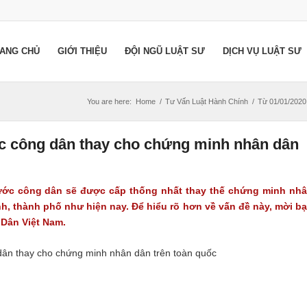
ANG CHỦ
GIỚI THIỆU
ĐỘI NGŨ LUẬT SƯ
DỊCH VỤ LUẬT SƯ
You are here:
Home
/
Tư Vấn Luật Hành Chính
/
Từ 01/01/2020,
ớc công dân thay cho chứng minh nhân dân
cước công dân sẽ được cấp thống nhất thay thế chứng minh nh
ỉnh, thành phố như hiện nay. Để hiểu rõ hơn về vấn đề này, mời b
 Dân
Việt Nam.