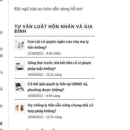
hẻ
Đội ngũ luật sư luôn sẵn sàng hỗ trợ!
TƯ VẤN LUẬT HÔN NHÂN VÀ GIA
ĐÌNH
ấp
Con cái có quyền ngăn cản cha mẹ ly
hôn không?
sử
21/06/2021 - 4:38 chiều
ặt
Sống thử trước khi kết hôn có vi phạm
pháp luật không?
hi
18/06/2021 - 11:21 sáng
Có thể giải quyết ly hôn tại UBND xã,
số
phường được không?
15/06/2021 - 8:58 sáng
Vợ chồng ly hôn vẫn sống chung nhà có
ch
hợp pháp không?
13/06/2021 - 12:31 sáng
ng
ập