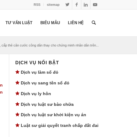
RSS
sitemap
TƯ VẤN LUẬT
BIỂU MẪU
LIÊN HỆ
 cấp thẻ căn cước công dân thay cho chứng minh nhân dân trên...
DỊCH VỤ NỔI BẬT
Dịch vụ làm sổ đỏ
Dịch vụ sang tên sổ đỏ
ân
ạn
Dịch vụ ly hôn
Dịch vụ luật sư bào chữa
Dịch vụ luật sư khởi kiện vụ án
Luật sư giải quyết tranh chấp đất đai