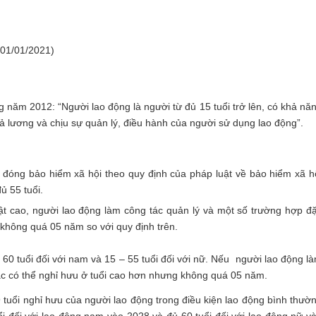
 01/01/2021)
ộng năm 2012
: “Người lao động là người từ đủ 15 tuổi trở lên, có khả nă
ả lương và chịu sự quản lý, điều hành của người sử dụng lao động”.
 đóng bảo hiểm xã hội theo quy định của pháp luật về bảo hiểm xã h
ủ 55 tuổi.
ật cao, người lao động làm công tác quản lý và một số trường hợp đ
 không quá 05 năm so với quy định trên.
– 60 tuổi đối với nam và 15 – 55 tuổi đối với nữ. Nếu người lao động l
ác có thể nghỉ hưu ở tuổi cao hơn nhưng không quá 05 năm.
 tuổi nghỉ hưu của người lao động trong điều kiện lao động bình thườ