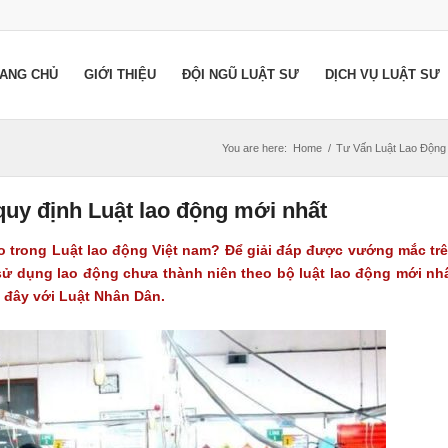
ANG CHỦ
GIỚI THIỆU
ĐỘI NGŨ LUẬT SƯ
DỊCH VỤ LUẬT SƯ
You are here:
Home
/
Tư Vấn Luật Lao Động
 quy định Luật lao động mới nhất
ao trong Luật lao động Việt nam? Để giải đáp được vướng mắc tr
sử dụng lao động chưa thành niên theo bộ luật lao động mới nh
 đây với Luật Nhân Dân.