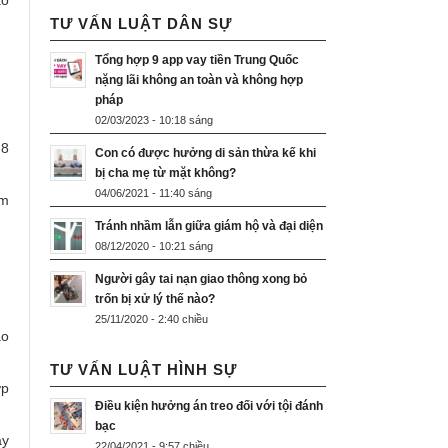
ào
TƯ VẤN LUẬT DÂN SỰ
Tổng hợp 9 app vay tiền Trung Quốc
nặng lãi không an toàn và không hợp
pháp
02/03/2023 - 10:18 sáng
 8
Con có được hưởng di sản thừa kế khi
bị cha mẹ từ mặt không?
04/06/2021 - 11:40 sáng
àm
Tránh nhầm lẫn giữa giám hộ và đại diện
08/12/2020 - 10:21 sáng
Người gây tai nạn giao thông xong bỏ
trốn bị xử lý thế nào?
25/11/2020 - 2:40 chiều
ao
TƯ VẤN LUẬT HÌNH SỰ
ợp
Điều kiện hưởng án treo đối với tội đánh
bạc
ày
22/04/2021 - 9:57 chiều