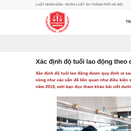
LUẬT NHÂN DÂN - ĐOÀN LUẬT SƯ THÀNH PHỐ HÀ NỘI
TR
Xác định độ tuổi lao động theo
Xác định độ tuổi lao động được quy định ra s
cũng như các vấn đề liên quan như điều kiện 
năm 2019, mời bạn đọc tham khảo bài viết dưới