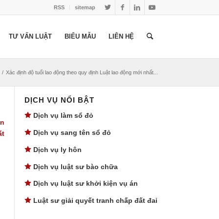
RSS
sitemap
TƯ VẤN LUẬT
BIỂU MẪU
LIÊN HỆ
/
Xác định độ tuổi lao động theo quy định Luật lao động mới nhất...
DỊCH VỤ NỔI BẬT
Dịch vụ làm sổ đỏ
ên
Dịch vụ sang tên sổ đỏ
ất
Dịch vụ ly hôn
Dịch vụ luật sư bào chữa
Dịch vụ luật sư khởi kiện vụ án
Luật sư giải quyết tranh chấp đất đai