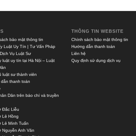
ES
THÔNG TIN WEBSITE
sách bảo mật thông tin
Chính sách bảo mật thông tin
y Luật Uy Tín | Tư Vấn Pháp
Hướng dẫn thanh toán
 Dịch Vụ Luật Sư
Liên hệ
 luật uy tín tại Hà Nội – Luật
Quy định sử dụng dịch vụ
Dân
 luật sư thành viên
dẫn thanh toán
ệ
hân Dân trên báo chí và truyền
ư Đắc Liễu
ư Lê Hồng
ư Lê Minh Tuấn
ư Nguyễn Anh Văn