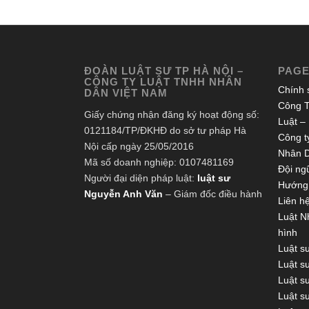
ĐOÀN LUẬT SƯ TP HÀ NỘI –
PAG
CÔNG TY LUẬT TNHH NHÂN
Chính 
DÂN VIỆT NAM
Công T
Giấy chứng nhận đăng ký hoạt động số:
Luật –
0121184/TP/ĐKHĐ do sở tư pháp Hà
Công ty
Nội cấp ngày 25/05/2016
Nhân 
Mã số doanh nghiệp: 0107481169
Đội ngũ
Người đại diện pháp luật:
luật sư
Hướng 
Nguyễn Anh Văn
– Giám đốc điều hành
Liên h
Luật N
hình
Luật s
Luật s
Luật s
Luật s