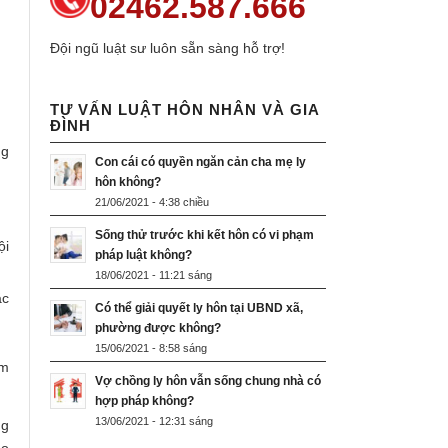
02462.587.666
Đội ngũ luật sư luôn sẵn sàng hỗ trợ!
TƯ VẤN LUẬT HÔN NHÂN VÀ GIA
ĐÌNH
ng
Con cái có quyền ngăn cản cha mẹ ly
hôn không?
21/06/2021 - 4:38 chiều
Sống thử trước khi kết hôn có vi phạm
ội
pháp luật không?
18/06/2021 - 11:21 sáng
ặc
Có thể giải quyết ly hôn tại UBND xã,
phường được không?
15/06/2021 - 8:58 sáng
àm
Vợ chồng ly hôn vẫn sống chung nhà có
hợp pháp không?
13/06/2021 - 12:31 sáng
ng