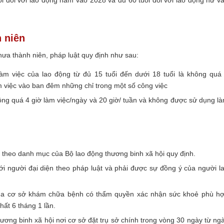
uổi đối với lao động nam vào 2028 và đủ 60 tuổi đối với lao động nữ v
 niên
hưa thành niên, pháp luật quy định như sau:
làm việc của lao động từ đủ 15 tuổi đến dưới 18 tuổi là không quá
m việc vào ban đêm những chỉ trong một số công việc
hông quá 4 giờ làm việc/ngày và 20 giờ/ tuần và không được sử dụng l
 theo danh mục của Bộ lao động thương binh xã hội quy định.
i người đại diện theo pháp luật và phải được sự đồng ý của người l
của cơ sở khám chữa bệnh có thẩm quyền xác nhận sức khoẻ phù h
hất 6 tháng 1 lần.
ơng binh xã hội nơi cơ sở đặt trụ sở chính trong vòng 30 ngày từ ng