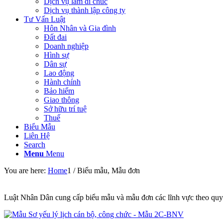
Dịch vụ làm di chúc
Dịch vụ thành lập công ty
Tư Vấn Luật
Hôn Nhân và Gia đình
Đất đai
Doanh nghiệp
Hình sự
Dân sự
Lao động
Hành chính
Bảo hiểm
Giao thông
Sở hữu trí tuệ
Thuế
Biểu Mẫu
Liên Hệ
Search
Menu
Menu
You are here:
Home
1
/
Biểu mẫu, Mẫu đơn
Luật Nhân Dân cung cấp biểu mẫu và mẫu đơn các lĩnh vực theo quy đ