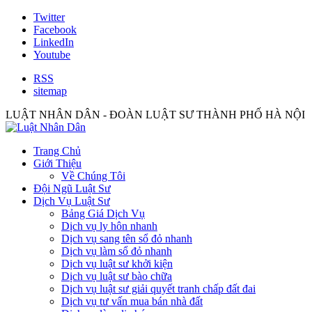
Twitter
Facebook
LinkedIn
Youtube
RSS
sitemap
LUẬT NHÂN DÂN - ĐOÀN LUẬT SƯ THÀNH PHỐ HÀ NỘI
Trang Chủ
Giới Thiệu
Về Chúng Tôi
Đội Ngũ Luật Sư
Dịch Vụ Luật Sư
Bảng Giá Dịch Vụ
Dịch vụ ly hôn nhanh
Dịch vụ sang tên sổ đỏ nhanh
Dịch vụ làm sổ đỏ nhanh
Dịch vụ luật sư khởi kiện
Dịch vụ luật sư bào chữa
Dịch vụ luật sư giải quyết tranh chấp đất đai
Dịch vụ tư vấn mua bán nhà đất